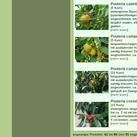
Pouteria caimi
(5 Korn)
immergrüner Baum b
pyramidenförmiger
angeordneten, bis
länglich ovalen, el
glatten ...
[
mehr lesen
]
Pouteria camp
(5 Korn)
langsamwüchsiger,
mit ausladender K
samtig braunen Zw
angeordneten, ca. 
[
mehr lesen
]
Pouteria campe
(10 Korn)
langsamwüchsiger,
mit ausladender K
samtig braunen Zw
angeordneten, ca. 
gehäuft am Zweige
[
mehr lesen
]
Pouteria costa
(10 Korn)
immergrüner, lang
bis ca. 2 m) mit 
und wechselständi
5 cm breiten, ovalen
[
mehr lesen
]
angezeigte Produkte:
41
bis
60
(von
91
insg