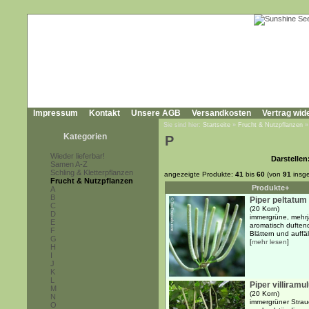
Impressum
Kontakt
Unsere AGB
Versandkosten
Vertrag wid
Sie sind hier:
Startseite
»
Frucht & Nutzpflanzen
Kategorien
P
Wieder lieferbar!
Darstellen
Samen A-Z
Schling & Kletterpflanzen
angezeigte Produkte:
41
bis
60
(von
91
insg
Frucht & Nutzpflanzen
Produkte+
A
B
Piper peltatum
C
(20 Korn)
D
immergrüne, mehrjä
E
aromatisch duften
F
Blättern und auffäl
G
[
mehr lesen
]
H
I
J
K
L
Piper villiramu
M
(20 Korn)
N
immergrüner Strau
O