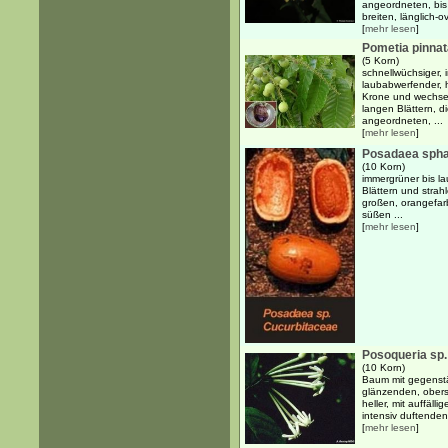
angeordneten, bis
breiten, länglich-o
[
mehr lesen
]
Pometia pinnat
(5 Korn)
schnellwüchsiger, 
laubabwerfender, 
Krone und wechsel
langen Blättern, di
angeordneten, ...
[
mehr lesen
]
Posadaea sph
(10 Korn)
immergrüner bis l
Blättern und strah
großen, orangefar
süßen ...
[
mehr lesen
]
Posoqueria sp.
(10 Korn)
Baum mit gegenstä
glänzenden, oberse
heller, mit auffäll
intensiv duftenden 
[
mehr lesen
]