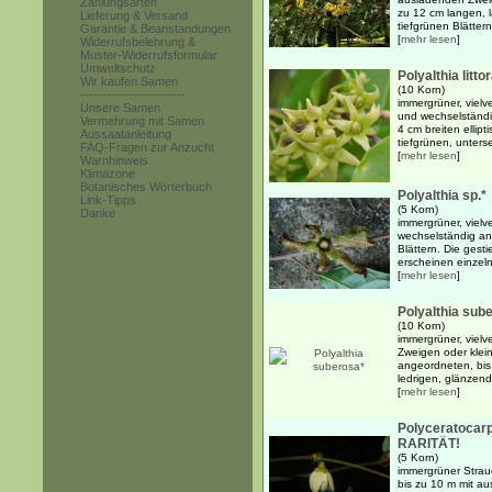
Zahlungsarten
zu 12 cm langen, l
Lieferung & Versand
tiefgrünen Blättern
Garantie & Beanstandungen
[
mehr lesen
]
Widerrufsbelehrung &
Muster-Widerrufsformular
Umweltschutz
Polyalthia littor
Wir kaufen Samen
(10 Korn)
------------------------
immergrüner, viel
Unsere Samen
und wechselständi
Vermehrung mit Samen
4 cm breiten ellipt
Aussaatanleitung
tiefgrünen, untersei
FAQ-Fragen zur Anzucht
[
mehr lesen
]
Warnhinweis
Klimazone
Botanisches Wörterbuch
Polyalthia sp.*
Link-Tipps
(5 Korn)
Danke
immergrüner, vielv
wechselständig an
Blättern. Die gesti
erscheinen einzeln 
[
mehr lesen
]
Polyalthia sub
(10 Korn)
immergrüner, vielv
Zweigen oder klei
angeordneten, bis 
ledrigen, glänzend 
[
mehr lesen
]
Polyceratocarp
RARITÄT!
(5 Korn)
immergrüner Strau
bis zu 10 m mit a