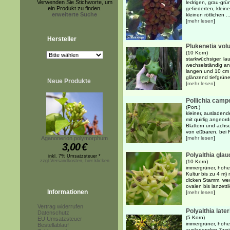
Verwenden Sie Stichworte, um
ledrigen, grau-grü
ein Produkt zu finden.
gefiederten, kleine
erweiterte Suche
kleinen rötlichen ..
[
mehr lesen
]
Hersteller
Plukenetia volu
(10 Korn)
starkwüchsiger, la
wechselständig an
langen und 10 cm b
glänzend tiefgrün
Neue Produkte
[
mehr lesen
]
Pollichia camp
(Port.)
kleiner, ausladend
mit quirlig angeord
Blättern und achse
von eßbaren, bei R
Aganonerion polymorphum
[
mehr lesen
]
3,00
€
Polyalthia glau
inkl. 7% Umsatzsteuer *
zzgl.Versandkosten, hier klicken
(10 Korn)
immergrüner, hoher
Kultur bis zu 4 m)
dicken Stamm, wec
ovalen bis lanzettl
Informationen
[
mehr lesen
]
Vertrag widerrufen
Polyalthia later
Datenschutz
(5 Korn)
EU Umsatzsteuer
immergrüner, hoher
Bestellablauf
ausladenden Zwei