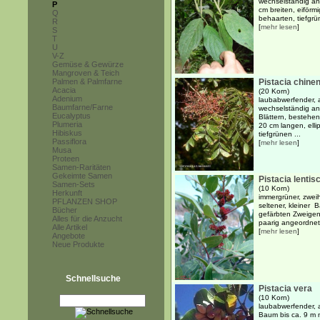
wechselständig an
P
cm breiten, eiförmi
Q
behaarten, tiefgrün
R
[
mehr lesen
]
S
T
U
V-Z
Gemüse & Gewürze
Mangroven & Teich
Palmen & Palmfarne
Pistacia chine
Acacia
(20 Korn)
Adenium
laubabwerfender, 
Baumfarne/Farne
wechselständig an
Eucalyptus
Blättern, bestehe
Plumeria
20 cm langen, elli
Hibiskus
tiefgrünen ...
Passiflora
[
mehr lesen
]
Musa
Proteen
Samen-Raritäten
Gekeimte Samen
Pistacia lentis
Samen-Sets
(10 Korn)
Herkunft
immergrüner, zweih
PFLANZEN SHOP
seltener, kleiner 
Bücher
gefärbten Zweigen
Alles für die Anzucht
paarig angeordnete
Alle Artikel
[
mehr lesen
]
Angebote
Neue Produkte
Schnellsuche
Pistacia vera
(10 Korn)
laubabwerfender, a
Baum bis ca. 9 m 