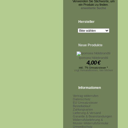
Verwenden Sie Stichworte, um
ein Produkt zu finden.
erweiterte Suche
Hersteller
Neue Produkte
Ipomoea hildebrandtii
4,00
€
inkl. 7% Umsatzsteuer *
zzgl.Versandkosten, hier klicken
Informationen
Vertrag widerrufen
Datenschutz
EU Umsatzsteuer
Bestellablauf
Zahlungsarten
Lieferung & Versand
Garantie & Beanstandungen
Widerrufsbelehrung &
Muster-Widerrufsformular
Umweltschutz