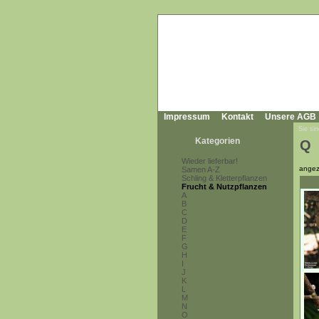
Impressum
Kontakt
Unsere AGB
Sie sin
Kategorien
Q
Wieder lieferbar!
angez
Samen A-Z
Schling & Kletterpflanzen
Frucht & Nutzpflanzen
A
B
C
D
E
F
G
H
I
J
K
L
M
N
O