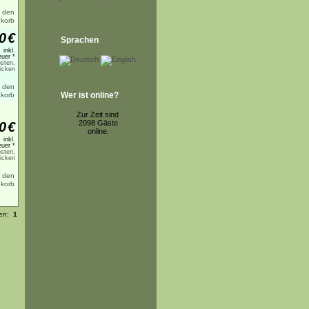
0
€
Sprachen
inkl.
uer *
sten,
licken
Wer ist online?
Zur Zeit sind
2098 Gäste
0
€
online.
inkl.
uer *
sten,
licken
ten:
1