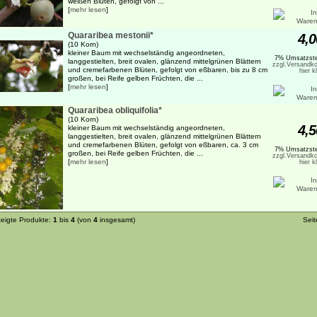
weißen Blüten, gefolgt von ...
[
mehr lesen
]
Quararibea mestonii*
4,0
(10 Korn)
kleiner Baum mit wechselständig angeordneten,
7% Umsatzste
langgestielten, breit ovalen, glänzend mittelgrünen Blättern
zzgl.Versandko
und cremefarbenen Blüten, gefolgt von eßbaren, bis zu 8 cm
hier k
großen, bei Reife gelben Früchten, die ...
[
mehr lesen
]
Quararibea obliquifolia*
(10 Korn)
4,5
kleiner Baum mit wechselständig angeordneten,
langgestielten, breit ovalen, glänzend mittelgrünen Blättern
und cremefarbenen Blüten, gefolgt von eßbaren, ca. 3 cm
7% Umsatzste
großen, bei Reife gelben Früchten, die ...
zzgl.Versandko
[
mehr lesen
]
hier k
eigte Produkte:
1
bis
4
(von
4
insgesamt)
Sei