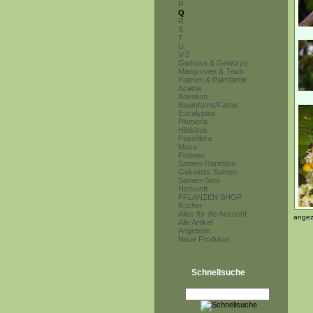
P
Q
R
S
T
U
V-Z
Gemüse & Gewürze
Mangroven & Teich
Palmen & Palmfarne
Acacia
Adenium
Baumfarne/Farne
Eucalyptus
Plumeria
Hibiskus
Passiflora
Musa
Proteen
Samen-Raritäten
Gekeimte Samen
Samen-Sets
Herkunft
PFLANZEN SHOP
Bücher
Alles für die Anzucht
angez
Alle Artikel
Angebote
Neue Produkte
Schnellsuche