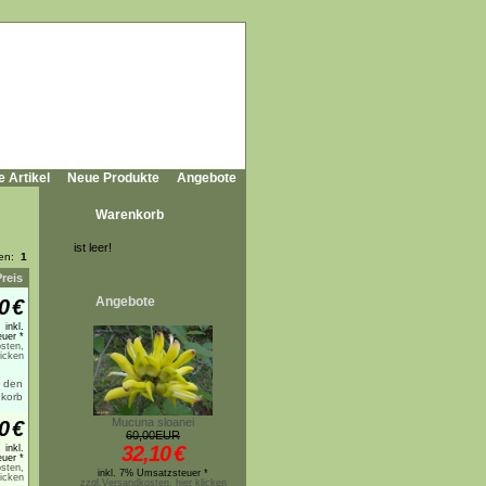
e Artikel
Neue Produkte
Angebote
Warenkorb
ist leer!
ten:
1
Preis
Angebote
0
€
inkl.
uer *
sten,
licken
Mucuna sloanei
0
€
60,00EUR
32,10
€
inkl.
uer *
sten,
inkl. 7% Umsatzsteuer *
licken
zzgl.Versandkosten, hier klicken