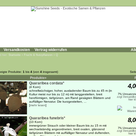
Versandkosten
Vertrag widerrufen
All
d hier:
Startseite
»
Frucht & Nutzpflanzen
»
Q
eigte Produkte:
1
bis
4
(von
4
insgesamt)
Sei
Produkte+
Quararibea cordata*
4,0
(4 Korn)
schnellwüchsiger, hoher, ausladender Baum bis zu 45 m (in
Kultur meist nur bis zu 12 m) mit langgestielten, breit
7% Umsatzste
zzgl.Versandko
herzförmigen, tiefgrünen, am Rand gesägten Blättern und
hier k
auffälliger Nervatur. Die kurzgestielten, ...
[
mehr lesen
]
Quararibea funebris*
8,0
(10 Korn)
immergrüner Strauch oder kleiner Baum bis zu 15 m mit
7% Umsatzste
wechselständig angeordneten, breit ovalen, glänzend
zzgl.Versandko
tiefgrünen Blättern mit auffälliger Nervatur und duftenden,
hier k