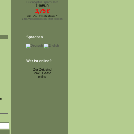
Eucalyptus spathulata
7,49EUR
3,75
€
inkl. 7% Umsatzsteuer *
zzgl.Versandkosten, hier klicken
Sprachen
Wer ist online?
Zur Zeit sind
2475 Gäste
online.
um
.