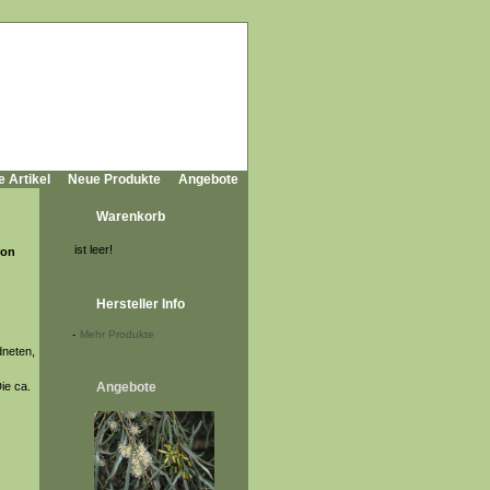
e Artikel
Neue Produkte
Angebote
Warenkorb
ist leer!
ron
Hersteller Info
-
Mehr Produkte
dneten,
ie ca.
Angebote