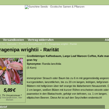
Versandkosten
Vertrag widerrufen
All
d hier:
Startseite
»
Frucht & Nutzpflanzen
»
P
»
Paragenipa wrightii - Rarität
ragenipa wrightii - Rarität
Großblättriger Kaffeebaum, Large Leaf Maroon Coffee, Kafe ma
gran fey
Synonyme:
Randia lancifolia
(5 Korn)
immergrüner Strauch oder Baum bis zu 6 m mit gegenständig angeor
kurzgestielten, lanzettlichen, bis zu 20 cm langen, ledrigen, tiefgrünen
Blättern mit hellgrünen über tief orange bis lilafarbenem Neuaustrieb. D
5,89
€
2 cm langen, weißen Blüten mit kurzer Röhre erscheinen einzeln oder
paarweise in den Blattachseln, gefolgt von tiefroten, ca. 1 cm langen,
kl. 7% Umsatzsteuer *
elliptischen Beeren. Diese Art ist auf den Seychellen endemisch!
gl.Versandkosten, hier
klicken
kbrief