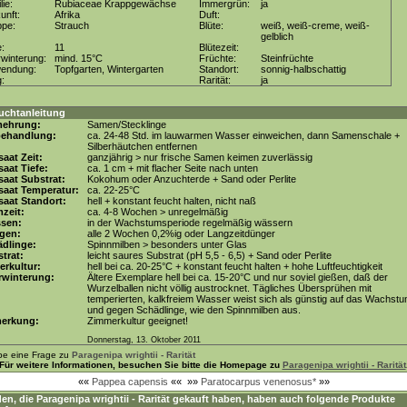
lie:
Rubiaceae Krappgewächse
Immergrün:
ja
unft:
Afrika
Duft:
ppe:
Strauch
Blüte:
weiß, weiß-creme, weiß-
gelblich
e:
11
Blütezeit:
winterung:
mind. 15°C
Früchte:
Steinfrüchte
wendung:
Topfgarten, Wintergarten
Standort:
sonnig-halbschattig
g:
Rarität:
ja
uchtanleitung
mehrung:
Samen/Stecklinge
behandlung:
ca. 24-48 Std. im lauwarmen Wasser einweichen, dann Samenschale +
Silberhäutchen entfernen
aat Zeit:
ganzjährig > nur frische Samen keimen zuverlässig
aat Tiefe:
ca. 1 cm + mit flacher Seite nach unten
aat Substrat:
Kokohum oder Anzuchterde + Sand oder Perlite
saat Temperatur:
ca. 22-25°C
aat Standort:
hell + konstant feucht halten, nicht naß
zeit:
ca. 4-8 Wochen > unregelmäßig
ssen:
in der Wachstumsperiode regelmäßig wässern
gen:
alle 2 Wochen 0,2%ig oder Langzeitdünger
dlinge:
Spinnmilben > besonders unter Glas
trat:
leicht saures Substrat (pH 5,5 - 6,5) + Sand oder Perlite
erkultur:
hell bei ca. 20-25°C + konstant feucht halten + hohe Luftfeuchtigkeit
rwinterung:
Ältere Exemplare hell bei ca. 15-20°C und nur soviel gießen, daß der
Wurzelballen nicht völlig austrocknet. Tägliches Übersprühen mit
temperierten, kalkfreiem Wasser weist sich als günstig auf das Wachst
und gegen Schädlinge, wie den Spinnmilben aus.
erkung:
Zimmerkultur geeignet!
Donnerstag, 13. Oktober 2011
be eine Frage zu
Paragenipa wrightii - Rarität
Für weitere Informationen, besuchen Sie bitte die Homepage zu
Paragenipa wrightii - Rarität
««
Pappea capensis
««
»»
Paratocarpus venenosus*
»»
en, die
Paragenipa wrightii - Rarität
gekauft haben, haben auch folgende Produkte