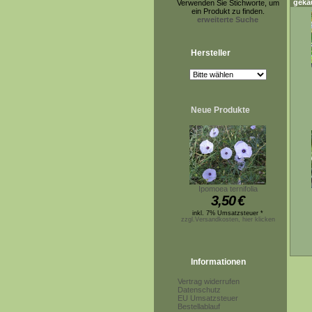
geka
Verwenden Sie Stichworte, um
ein Produkt zu finden.
erweiterte Suche
Hersteller
Neue Produkte
Ipomoea ternifolia
3,50
€
inkl. 7% Umsatzsteuer *
zzgl.Versandkosten, hier klicken
Informationen
Vertrag widerrufen
Datenschutz
EU Umsatzsteuer
Bestellablauf