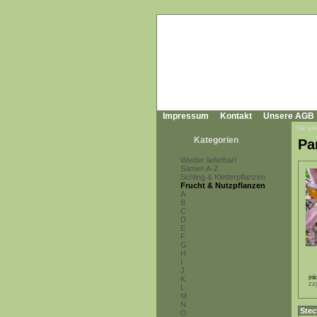
Impressum
Kontakt
Unsere AGB
Sie sin
Kategorien
Pa
Wieder lieferbar!
Samen A-Z
Schling & Kletterpflanzen
Frucht & Nutzpflanzen
A
B
C
D
E
F
G
H
I
J
in
K
zz
L
M
N
Stec
O