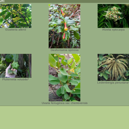
uft:
Guatteria allenii
Afzelia xylocarpa
Desfontainia spinosa
Plukenetia volubilis*
Ledenbergia peruviana
Uvaria ferruginea var. cherrevensis