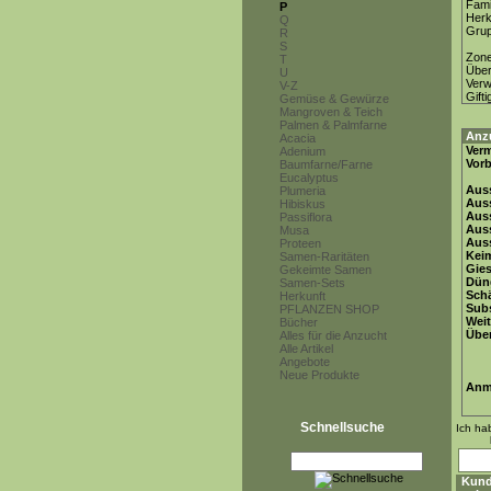
Fami
P
Herk
Q
Gru
R
S
Zon
T
Über
U
Ver
V-Z
Gifti
Gemüse & Gewürze
Mangroven & Teich
Palmen & Palmfarne
Anz
Acacia
Ver
Adenium
Vor
Baumfarne/Farne
Eucalyptus
Auss
Plumeria
Auss
Hibiskus
Auss
Passiflora
Aus
Musa
Auss
Proteen
Keim
Samen-Raritäten
Gie
Gekeimte Samen
Dün
Samen-Sets
Schä
Herkunft
Subs
PFLANZEN SHOP
Weit
Bücher
Übe
Alles für die Anzucht
Alle Artikel
Angebote
Neue Produkte
Anm
Schnellsuche
Ich ha
Kund