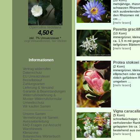
(10 Korn)
mehrjährige, rhiz
schwarzen Rhizome
sich ausbreitenden
den Rhizomen mit l
cm ...
[
mehr lesen
]
Operculina riedeliana
Pavetta gracilif
4,50
€
(10 Korn)
immergrüner, kleine
inkl. 7% Umsatzsteuer *
ca. 1,5 m mit geg
zzgl.Versandkosten, hier klicken
tiefgrünen Blätter
[
mehr lesen
]
Informationen
Protea stokoei
(2 Korn)
Vertrag widerrufen
immergrüner, klein
Datenschutz
elliptschen oder s
EU Umsatzsteuer
rötlich gefärbtem
Bestellablauf
umgeben ...
Zahlungsarten
[
mehr lesen
]
Lieferung & Versand
Garantie & Beanstandungen
Widerrufsbelehrung &
Muster-Widerrufsformular
Umweltschutz
Wir kaufen Samen
------------------------
Vigna caracall
Unsere Samen
(5 Korn)
Vermehrung mit Samen
schnellwüchsiger, 
Aussaatanleitung
verholzender Ranke
FAQ-Fragen zur Anzucht
gelappten bis ca. 
Warnhinweis
bestehend aus oval
Klimazone
[
mehr lesen
]
Botanisches Wörterbuch