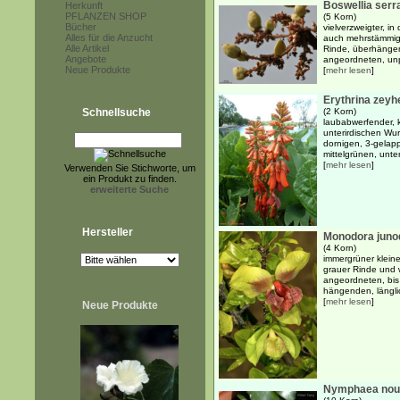
Boswellia serr
Herkunft
PFLANZEN SHOP
(5 Korn)
Bücher
vielverzweigter, i
Alles für die Anzucht
auch mehrstämmige
Alle Artikel
Rinde, überhänge
Angebote
angeordneten, unpa
Neue Produkte
[
mehr lesen
]
Erythrina zeyh
Schnellsuche
(2 Korn)
laubabwerfender, k
unterirdischen Wu
dornigen, 3-gelapp
mittelgrünen, unter
[
mehr lesen
]
Verwenden Sie Stichworte, um
ein Produkt zu finden.
erweiterte Suche
Hersteller
Monodora junod
(4 Korn)
immergrüner kleine
grauer Rinde und w
angeordneten, bis
hängenden, länglich
[
mehr lesen
]
Neue Produkte
Nymphaea nouch