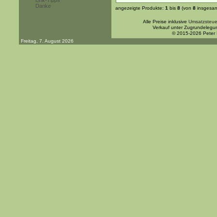
Link-Tipps
Danke
angezeigte Produkte:
1
bis
8
(von
8
insgesam
Alle Preise inklusive
Umsatzsteue
Verkauf unter Zugrundelegu
© 2015-2026 Peter
Freitag, 7. August 2026