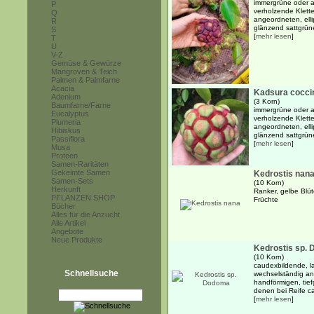
immergrüne oder a
P
verholzende Klette
Q
angeordneten, elli
R
glänzend sattgrün
S
[
mehr lesen
]
T
U
V-Z
Gemüse & Gewürze
Mangroven & Teich
Palmen & Palmfarne
Acacia
Kadsura coccin
Adenium
(3 Korn)
Baumfarne/Farne
immergrüne oder a
Eucalyptus
verholzende Klette
Plumeria
angeordneten, elli
Hibiskus
glänzend sattgrün
Passiflora
[
mehr lesen
]
Musa
Proteen
Samen-Raritäten
Gekeimte Samen
Kedrostis nan
Samen-Sets
(10 Korn)
Herkunft
Ranker, gelbe Blüt
PFLANZEN SHOP
Früchte
Bücher
Alles für die Anzucht
Alle Artikel
Angebote
Neue Produkte
Kedrostis sp.
(10 Korn)
caudexbildende, l
Schnellsuche
wechselständig a
handförmigen, tief
denen bei Reife ca
[
mehr lesen
]