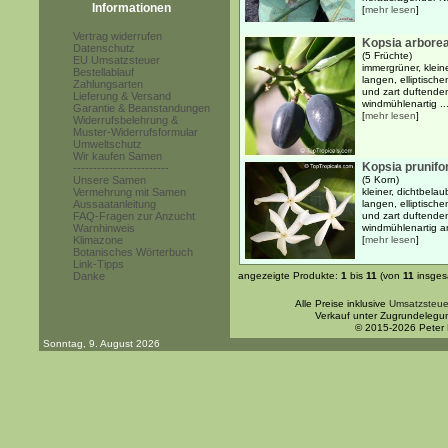
Informationen
[
mehr lesen
]
Vertrag widerrufen
Kopsia arbore
Datenschutz
(5 Früchte)
EU Umsatzsteuer
immergrüner, klein
Bestellablauf
langen, elliptische
Zahlungsarten
und zart duftenden
Lieferung & Versand
windmühlenartig ..
Garantie & Beanstandungen
[
mehr lesen
]
Widerrufsbelehrung &
Muster-Widerrufsformular
Umweltschutz
Wir kaufen Samen
Kopsia prunifo
------------------------
Unsere Samen
(5 Korn)
Vermehrung mit Samen
kleiner, dichtbela
Aussaatanleitung
langen, elliptische
FAQ-Fragen zur Anzucht
und zart duftenden
Warnhinweis
windmühlenartig a
Klimazone
[
mehr lesen
]
Botanisches Wörterbuch
Link-Tipps
Danke
angezeigte Produkte:
1
bis
11
(von
11
insges
Alle Preise inklusive
Umsatzsteue
Verkauf unter Zugrundelegu
© 2015-2026 Peter
Sonntag, 9. August 2026