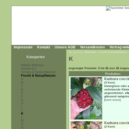
Impressum
Kontakt
Unsere AGB
Versandkosten
Vertrag wid
Sie sind hier:
Startseite
»
Frucht & Nutzpflanzen
Kategorien
K
Wieder lieferbar!
angezeigte Produkte:
1
bis
11
(von
11
insges
Samen A-Z
Schling & Kletterpflanzen
Produkte+
Frucht & Nutzpflanzen
Kadsura cocci
A
B
(3 Korn)
C
immergrüne oder a
D
verholzende Klette
E
angeordneten, elli
F
glänzend sattgrün
G
[
mehr lesen
]
H
I
J
K
L
M
Kadsura cocci
N
(3 Korn)
O