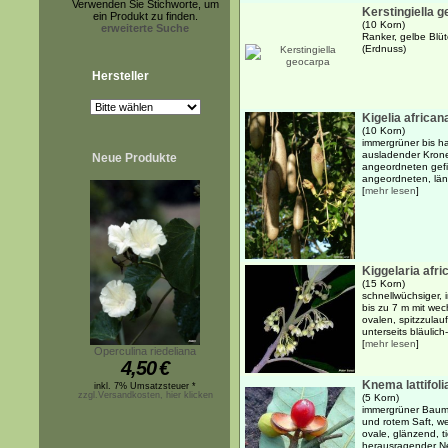
Verwenden Sie Stichworte, um
Kerstingiella 
ein Produkt zu finden.
(10 Korn)
erweiterte Suche
Ranker, gelbe Blü
(Erdnuss)
Hersteller
Kigelia african
(10 Korn)
immergrüner bis h
ausladender Krone
Neue Produkte
angeordneten gefi
angeordneten, läng
[
mehr lesen
]
Kiggelaria afri
(15 Korn)
schnellwüchsiger, 
bis zu 7 m mit wec
ovalen, spitzzulau
unterseits bläulich
[
mehr lesen
]
Operculina riedeliana
4,50
€
Knema lattifoli
inkl. 7% Umsatzsteuer *
zzgl.Versandkosten, hier klicken
(5 Korn)
immergrüner Baum 
und rotem Saft, w
ovale, glänzend, ti
herausragender Ner