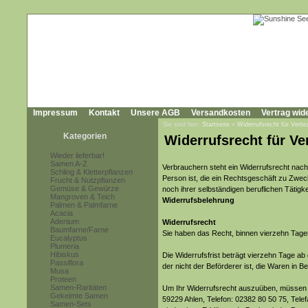
Impressum
Kontakt
Unsere AGB
Versandkosten
Vertrag wid
Sie sind hier:
Startseite
»
Widerrufsrecht für Verbr
Kategorien
Widerrufsrecht für Ve
Wieder lieferbar!
Samen A-Z
Verbrauchern steht ein Widerrufsrecht nach
Schling & Kletterpflanzen
Person ist, die ein Rechtsgeschäft zu Zwec
Frucht & Nutzpflanzen
Gemüse & Gewürze
noch ihrer selbständigen beruflichen Tätig
Mangroven & Teich
Widerrufsbelehrung
Palmen & Palmfarne
Acacia
Adenium
Widerrufsrecht
Baumfarne/Farne
Sie haben das Recht, binnen vierzehn Tage
Eucalyptus
Plumeria
Hibiskus
Die Widerrufsfrist beträgt vierzehn Tage ab
Passiflora
der nicht der Beförderer ist, die Waren in
Musa
Proteen
Samen-Raritäten
Um Ihr Widerrufsrecht auszuüben, müssen S
Gekeimte Samen
59229 Ahlen, Telefon: 02382 80 50 75, Tele
Samen-Sets