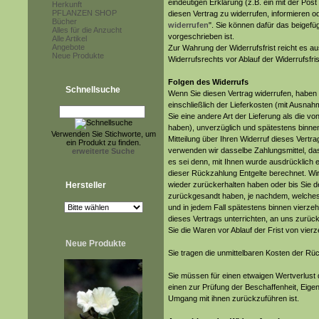
eindeutigen Erklärung (z.B. ein mit der Post
Herkunft
PFLANZEN SHOP
diesen Vertrag zu widerrufen, informieren od
Bücher
widerrufen
". Sie können dafür das beigef
Alles für die Anzucht
vorgeschrieben ist.
Alle Artikel
Angebote
Zur Wahrung der Widerrufsfrist reicht es au
Neue Produkte
Widerrufsrechts vor Ablauf der Widerrufsfri
Folgen des Widerrufs
Schnellsuche
Wenn Sie diesen Vertrag widerrufen, haben w
einschließlich der Lieferkosten (mit Ausna
Sie eine andere Art der Lieferung als die v
haben), unverzüglich und spätestens binn
Verwenden Sie Stichworte, um
Mitteilung über Ihren Widerruf dieses Vertr
ein Produkt zu finden.
verwenden wir dasselbe Zahlungsmittel, das
erweiterte Suche
es sei denn, mit Ihnen wurde ausdrücklich 
dieser Rückzahlung Entgelte berechnet. Wi
Hersteller
wieder zurückerhalten haben oder bis Sie 
zurückgesandt haben, je nachdem, welches d
und in jedem Fall spätestens binnen vierz
dieses Vertrags unterrichten, an uns zurüc
Sie die Waren vor Ablauf der Frist von vie
Neue Produkte
Sie tragen die unmittelbaren Kosten der R
Sie müssen für einen etwaigen Wertverlust
einen zur Prüfung der Beschaffenheit, Eig
Umgang mit ihnen zurückzuführen ist.