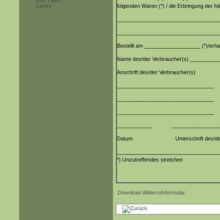
Link-Tipps
Danke
folgenden Waren (*) / die Erbringung der fo
___________________________________
___________________________________
Bestellt am ___________________ (*)/erh
Name des/der Verbraucher(s) ________
Anschrift des/der Verbraucher(s)
_________________________________
_________________________________
_________________________________
____________ ___________________
Datum Unterschrift des/der Verbrau
___________________________________
*) Unzutreffendes streichen
Download Widerrufsformular