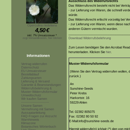
Ausschluss des Widerrufsrechts
Das Widerrufsrecht besteht nicht bei Vertr
- zur Lieferung von Waren, die schnell ver
würde.
Das Widerrufsrecht erlischt vorzeitig bei Ve
- zur Lieferung von Waren, wenn diese nach
Operculina riedeliana
4,50
€
anderen Gütern vermischt wurden.
___________________________________
inkl. 7% Umsatzsteuer *
Download Widerrufsbelehrung
zzgl.Versandkosten, hier klicken
Zum Lesen benötigen Sie den Acrobat Reade
herunterladen. Klicken Sie
hier
.
Informationen
Muster-Widerrufsformular
Vertrag widerrufen
Datenschutz
EU Umsatzsteuer
(Wenn Sie den Vertrag widerrufen wollen, d
Bestellablauf
zurück.)
Zahlungsarten
Lieferung & Versand
An
Garantie & Beanstandungen
Widerrufsbelehrung &
Sunshine-Seeds
Muster-Widerrufsformular
Peter Krebs
Umweltschutz
Harkortstr. 16
Wir kaufen Samen
------------------------
59229 Ahlen
Unsere Samen
Vermehrung mit Samen
Tel. 02382 805075
Aussaatanleitung
FAQ-Fragen zur Anzucht
Fax: 02382 80 50 92
Warnhinweis
E-Mail:info@sunshine-seeds.de
Klimazone
Botanisches Wörterbuch
Hiermit widerrufe(n) ich/wir (*) den von mi