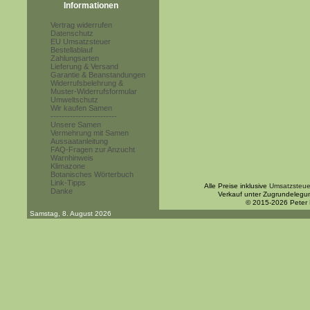
Informationen
Vertrag widerrufen
Datenschutz
EU Umsatzsteuer
Bestellablauf
Zahlungsarten
Lieferung & Versand
Garantie & Beanstandungen
Widerrufsbelehrung &
Muster-Widerrufsformular
Umweltschutz
Wir kaufen Samen
------------------------
Unsere Samen
Vermehrung mit Samen
Aussaatanleitung
FAQ-Fragen zur Anzucht
Warnhinweis
Klimazone
Botanisches Wörterbuch
Link-Tipps
Alle Preise inklusive
Umsatzsteue
Danke
Verkauf unter Zugrundelegu
© 2015-2026 Peter
Samstag, 8. August 2026