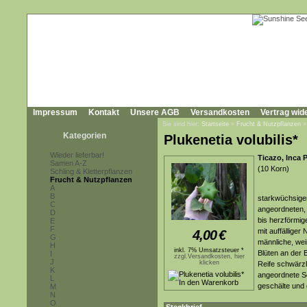
Impressum
Kontakt
Unsere AGB
Versandkosten
Vertrag wid
Sie sind hier:
Startseite
»
Frucht & Nutzpflanzen
Kategorien
Plukenetia volubilis*
Wieder lieferbar!
Ticazo, Inca 
Samen A-Z
(10 Korn)
Schling & Kletterpflanzen
Frucht & Nutzpflanzen
A
B
starkwüchsiger
C
angeordneten, 
D
bis herzförmig
E
F
mit auffälliger
4,00
€
G
männliche, wei
H
inkl. 7% Umsatzsteuer *
Blüten an der 
I
zzgl.Versandkosten, hier
J
klicken
Reife schwärzli
K
angeordnete S
L
geschälte und
M
N
O