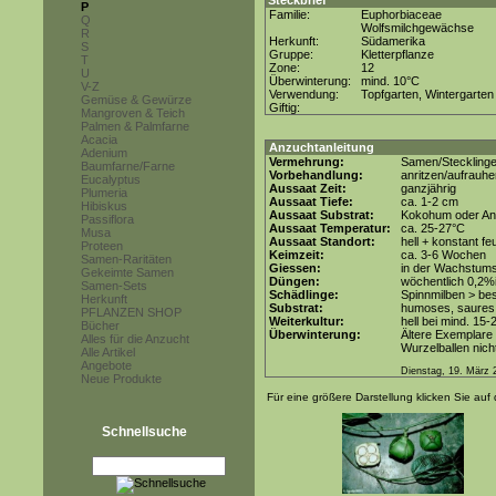
Steckbrief
P
Familie:
Euphorbiaceae
Q
Wolfsmilchgewächse
R
Herkunft:
Südamerika
S
Gruppe:
Kletterpflanze
T
Zone:
12
U
Überwinterung:
mind. 10°C
V-Z
Verwendung:
Topfgarten, Wintergarten
Gemüse & Gewürze
Giftig:
Mangroven & Teich
Palmen & Palmfarne
Acacia
Anzuchtanleitung
Adenium
Vermehrung:
Samen/Steckling
Baumfarne/Farne
Vorbehandlung:
anritzen/aufrauh
Eucalyptus
Aussaat Zeit:
ganzjährig
Plumeria
Aussaat Tiefe:
ca. 1-2 cm
Hibiskus
Aussaat Substrat:
Kokohum oder Anz
Passiflora
Aussaat Temperatur:
ca. 25-27°C
Musa
Aussaat Standort:
hell + konstant fe
Proteen
Keimzeit:
ca. 3-6 Wochen
Samen-Raritäten
Giessen:
in der Wachstums
Gekeimte Samen
Düngen:
wöchentlich 0,2%
Samen-Sets
Schädlinge:
Spinnmilben > be
Herkunft
Substrat:
humoses, saures 
PFLANZEN SHOP
Weiterkultur:
hell bei mind. 15-
Bücher
Überwinterung:
Ältere Exemplare 
Alles für die Anzucht
Wurzelballen nicht
Alle Artikel
Angebote
Dienstag, 19. März 
Neue Produkte
Für eine größere Darstellung klicken Sie auf 
Schnellsuche