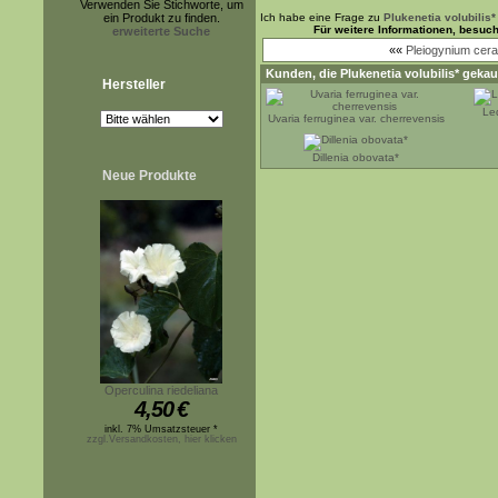
Verwenden Sie Stichworte, um
ein Produkt zu finden.
Ich habe eine Frage zu
Plukenetia volubilis*
Für weitere Informationen, besuc
erweiterte Suche
««
Pleiogynium cera
Kunden, die
Plukenetia volubilis*
gekauf
Hersteller
Le
Uvaria ferruginea var. cherrevensis
Dillenia obovata*
Neue Produkte
Operculina riedeliana
4,50
€
inkl. 7% Umsatzsteuer *
zzgl.Versandkosten, hier klicken