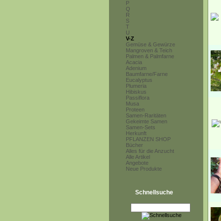
P
Q
R
S
T
U
V-Z
Gemüse & Gewürze
Mangroven & Teich
Palmen & Palmfarne
Acacia
Adenium
Baumfarne/Farne
Eucalyptus
Plumeria
Hibiskus
Passiflora
Musa
Proteen
Samen-Raritäten
Gekeimte Samen
Samen-Sets
Herkunft
PFLANZEN SHOP
Bücher
Alles für die Anzucht
Alle Artikel
Angebote
Neue Produkte
Schnellsuche