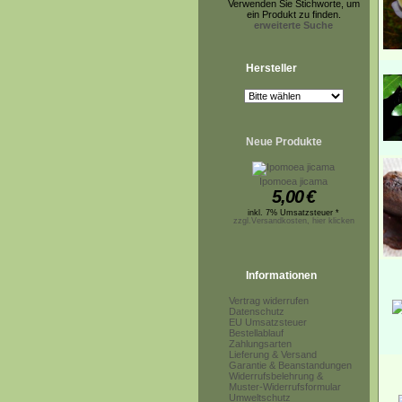
Verwenden Sie Stichworte, um
ein Produkt zu finden.
erweiterte Suche
Hersteller
Neue Produkte
Ipomoea jicama
5,00
€
inkl. 7% Umsatzsteuer *
zzgl.Versandkosten, hier klicken
Informationen
Vertrag widerrufen
Datenschutz
EU Umsatzsteuer
Bestellablauf
Zahlungsarten
Lieferung & Versand
Garantie & Beanstandungen
Widerrufsbelehrung &
Muster-Widerrufsformular
Umweltschutz