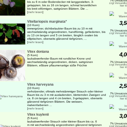
7% Umsatzste
bis zu 6 m oder Bodendecker mit langgestielten, 3-
zzgl.Versandko
gelappten, bis zu 16 cm langen, schmal lanzettlichen
hier k
bis breit eiförmigen, sattgrünen Blättern. Die ...
[
mehr lesen
]
Vitellariopsis marginata*
3,5
(10 Korn)
immergrüner, dichtbelaubter Baum bis zu 10 m mit
7% Umsatzste
wechselständig angeordneten, handförmig, gefiederten, bis
zzgl.Versandko
zu 13 cm langen und 5 cm breiten, länglich ovalen bis
hier k
elliptischen, oberseits glänzend tiefgrünen, ...
[
mehr lesen
]
Vitex doniana
4,0
(5 Korn)
laubabwerfender Baum mit rundlicher Krone und
wechselständig angeordneten, dicken, sattgrünen
7% Umsatzste
zzgl.Versandko
Blättern, eßbare pflaumenartige süße Früchte
hier k
Vitex harveyana
2,5
(10 Korn)
verholzender, oftmals mehrstämmiger Strauch oder kleiner
7% Umsatzste
Baum bis zu 3 m mit ausladenden, kletternden Zweigen und
zzgl.Versandko
ca. 8 cm langen und 4 cm breiten, 3-gelappten, oberseits
hier k
glänzend tiefgrünen Blättern. Die weissen,
malvenfarbenen ...
[
mehr lesen
]
Vitex kuylenii
3,0
(5 Korn)
laubabwerfender Strauch oder kleiner Baum bis ca. 6
7% Umsatzste
m mit wechselständig angeordneten glänzend tiefgrünen
zzgl.Versandko