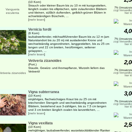
(10 Korn)
Strauch oder kleiner Baum bis zu 10 m mit kurzgestielten,
7% Umsatzste
länglich ovalen bis elliptischen, spitz zulaufenden Blättern
zzgl.Versandko
und kleinen, süßlich duftenden, gelblich-grünen Blüten in
hier k
achselständigen Büscheln, ...
[
mehr lesen
]
Vernicia fordii
4,0
(6 Korn)
laubabwerfender, milchsaftführender Baum bis zu 12 m (am
7% Umsatzste
Naturstandort bis zu 20 m) mit ausladender Krone und
zzgl.Versandko
wechselständig angeordneten, langgestielten, bis zu 25 cm
hier k
langen und 22 cm breiten, herzförmigen, seltener
gelappten, ...
[
mehr lesen
]
Vetiveria zizanoides
2,0
(Port.)
Staude, Gewürz- und Aromapflanze, Wurzeln liefern das
7% Umsatzste
Vetiveröl
zzgl.Versandko
hier k
Vigna subterranea
3,0
(10 Korn)
einjähriges, flachwüchsiges Kraut bis zu 25 cm mit
7% Umsatzste
kriechenden Stengeln und wechselständig angeordneten
zzgl.Versandko
Blättern, bestehend aus 3-zähligen, bis zu 7,5 cm langen
hier k
und 3 cm breiten länglich ovalen bis lanzettlichen, ...
[
mehr lesen
]
Vigna vexillata
2,5
(10 Korn)
mehrjähriger, laubabwerfender, wurzelstockbildender Ranker