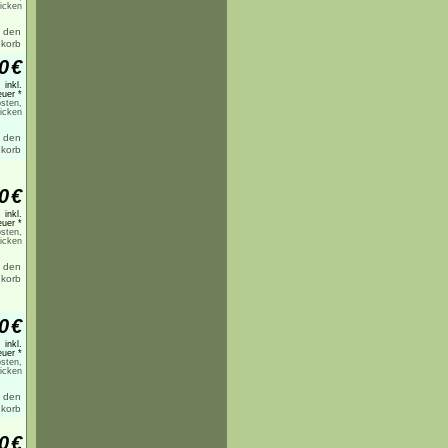
licken
0
€
inkl.
uer *
sten,
licken
0
€
inkl.
uer *
sten,
licken
0
€
inkl.
uer *
sten,
licken
0
€