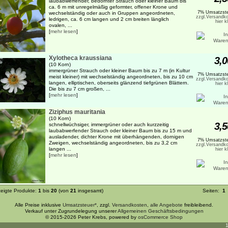
laubabwerfender, bedornter Strauch oder kleiner Baum bis
ca. 6 m mit unregelmäßig geformter, offener Krone und
7% Umsatzste
wechselständig oder auch in Gruppen angeordneten,
zzgl.Versandko
ledrigen, ca. 6 cm langen und 2 cm breiten länglich
hier k
ovalen, ...
[
mehr lesen
]
Xylotheca kraussiana
3,0
(10 Korn)
immergrüner Strauch oder kleiner Baum bis zu 7 m (in Kultur
7% Umsatzste
meist kleiner) mit wechselständig angeordneten, bis zu 10 cm
zzgl.Versandko
langen, elliptischen, oberseits glänzend tiefgrünen Blättern.
hier k
Die bis zu 7 cm großen, ...
[
mehr lesen
]
Ziziphus mauritania
(10 Korn)
3,5
schnellwüchsiger, immergrüner oder auch kurzzeitig
laubabwerfender Strauch oder kleiner Baum bis zu 15 m und
ausladender, dichter Krone mit überhängenden, dornigen
7% Umsatzste
Zweigen, wechselständig angeordneten, bis zu 3,2 cm
zzgl.Versandko
langen ...
hier k
[
mehr lesen
]
eigte Produkte:
1
bis
20
(von
21
insgesamt)
Seiten:
1
Alle Preise inklusive
Umsatzsteuer*
, zzgl.
Versandkosten
,
alle Angebote
freibleibend.
Verkauf unter Zugrundelegung unserer
Allgemeinen Geschäftsbedingungen
© 2015-2026 Peter Krebs, powered by
osCommerce Shop
1