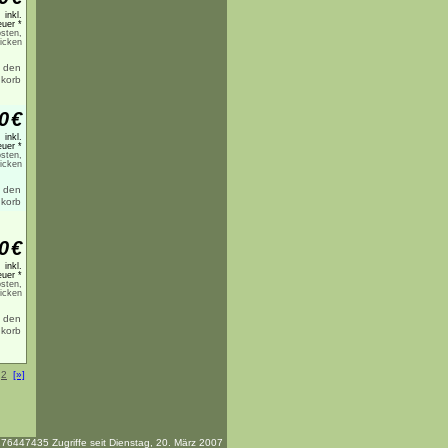
inkl.
uer *
sten,
licken
0
€
inkl.
uer *
sten,
licken
0
€
inkl.
uer *
sten,
licken
2
[»]
76447435 Zugriffe seit Dienstag, 20. März 2007