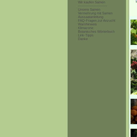
Wir kaufen Samen
------------------------
Unsere Samen
Vermehrung mit Samen
Aussaatanleitung
FAQ-Fragen zur Anzucht
Warnhinweis
Klimazone
Botanisches Wörterbuch
Link-Tipps
Danke