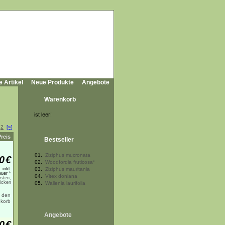
e Artikel
Neue Produkte
Angebote
Warenkorb
ist leer!
2
[»]
Preis
Bestseller
01.
Ziziphus mucronata
0
€
02.
Woodfordia fruticosa*
inkl.
03.
Ziziphus mauritania
uer *
04.
Vitex doniana
sten,
licken
05.
Wallenia laurifolia
Angebote
0
€