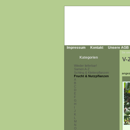
Impressum
Kontakt
Unsere AGB
Sie sin
Kategorien
V-
Wieder lieferbar!
Samen A-Z
Schling & Kletterpflanzen
angez
Frucht & Nutzpflanzen
A
B
C
D
E
F
G
H
I
J
K
L
M
N
O