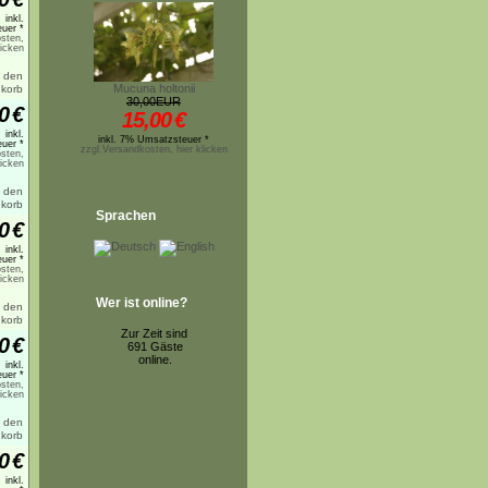
inkl.
uer *
sten,
licken
Mucuna holtonii
30,00EUR
0
€
15,00
€
inkl.
inkl. 7% Umsatzsteuer *
uer *
zzgl.Versandkosten, hier klicken
sten,
licken
Sprachen
0
€
inkl.
uer *
sten,
licken
Wer ist online?
Zur Zeit sind
0
€
691 Gäste
online.
inkl.
uer *
sten,
licken
0
€
inkl.