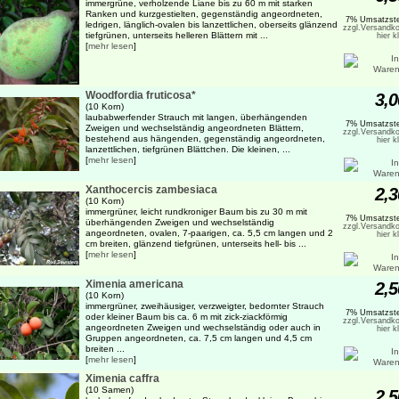
immergrüne, verholzende Liane bis zu 60 m mit starken
Ranken und kurzgestielten, gegenständig angeordneten,
7% Umsatzste
ledrigen, länglich-ovalen bis lanzettlichen, oberseits glänzend
zzgl.Versandko
tiefgrünen, unterseits helleren Blättern mit ...
hier k
[
mehr lesen
]
Woodfordia fruticosa*
3,0
(10 Korn)
laubabwerfender Strauch mit langen, überhängenden
7% Umsatzste
Zweigen und wechselständig angeordneten Blättern,
zzgl.Versandko
bestehend aus hängenden, gegenständig angeordneten,
hier k
lanzettlichen, tiefgrünen Blättchen. Die kleinen, ...
[
mehr lesen
]
Xanthocercis zambesiaca
2,3
(10 Korn)
immergrüner, leicht rundkroniger Baum bis zu 30 m mit
7% Umsatzste
überhängenden Zweigen und wechselständig
zzgl.Versandko
angeordneten, ovalen, 7-paarigen, ca. 5,5 cm langen und 2
hier k
cm breiten, glänzend tiefgrünen, unterseits hell- bis ...
[
mehr lesen
]
Ximenia americana
2,5
(10 Korn)
immergrüner, zweihäusiger, verzweigter, bedornter Strauch
7% Umsatzste
oder kleiner Baum bis ca. 6 m mit zick-ziackförmig
zzgl.Versandko
angeordneten Zweigen und wechselständig oder auch in
hier k
Gruppen angeordneten, ca. 7,5 cm langen und 4,5 cm
breiten ...
[
mehr lesen
]
Ximenia caffra
(10 Samen)
2,5