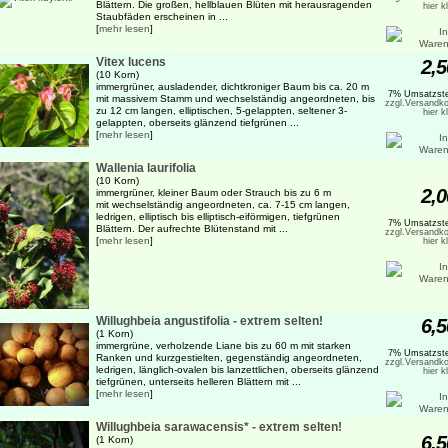
Blättern. Die großen, hellblauen Blüten mit herausragenden
hier k
Staubfäden erscheinen in ...
[
mehr lesen
]
Vitex lucens
2,5
(10 Korn)
immergrüner, ausladender, dichtkroniger Baum bis ca. 20 m
7% Umsatzste
mit massivem Stamm und wechselständig angeordneten, bis
zzgl.Versandko
zu 12 cm langen, elliptischen, 5-gelappten, seltener 3-
hier k
gelappten, oberseits glänzend tiefgrünen ...
[
mehr lesen
]
Wallenia laurifolia
(10 Korn)
2,0
immergrüner, kleiner Baum oder Strauch bis zu 6 m
mit wechselständig angeordneten, ca. 7-15 cm langen,
ledrigen, elliptisch bis elliptisch-eiförmigen, tiefgrünen
7% Umsatzste
Blättern. Der aufrechte Blütenstand mit ...
zzgl.Versandko
[
mehr lesen
]
hier k
Willughbeia angustifolia - extrem selten!
6,5
(1 Korn)
immergrüne, verholzende Liane bis zu 60 m mit starken
7% Umsatzste
Ranken und kurzgestielten, gegenständig angeordneten,
zzgl.Versandko
ledrigen, länglich-ovalen bis lanzettlichen, oberseits glänzend
hier k
tiefgrünen, unterseits helleren Blättern mit ...
[
mehr lesen
]
Willughbeia sarawacensis* - extrem selten!
6,5
(1 Korn)