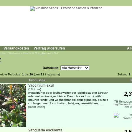
Versandkosten
Vertrag widerrufen
All
d hier:
Startseite
»
Frucht & Nutzpflanzen
»
V-Z
Z
Darstellen:
eigte Produkte:
1
bis
20
(von
21
insgesamt)
Seiten:
1
Produkte+
Vaccinium exul
(10 Korn)
2,3
immergrüner oder laubabwerfender, dichtbelaubter Strauch
oder mehrstämmiger, kleiner Baum bis zu 4 m mit rötlich
brauner Rinde und wechselständig angeordneten, bis zu 5
7% Umsatzste
cm langen und 2 cm breiten, ledrigen, lanzettlichen, ...
zzgl.Versandko
[
mehr lesen
]
hier k
Vangueria esculenta
2,5