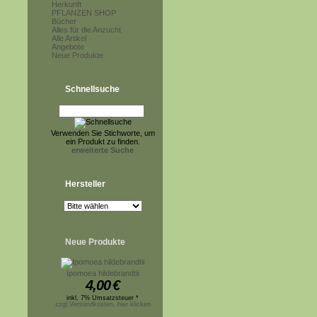
Herkunft
PFLANZEN SHOP
Bücher
Alles für die Anzucht
Alle Artikel
Angebote
Neue Produkte
Schnellsuche
Verwenden Sie Stichworte, um
ein Produkt zu finden.
erweiterte Suche
Hersteller
Neue Produkte
Ipomoea hildebrandtii
4,00
€
inkl. 7% Umsatzsteuer *
zzgl.Versandkosten, hier klicken