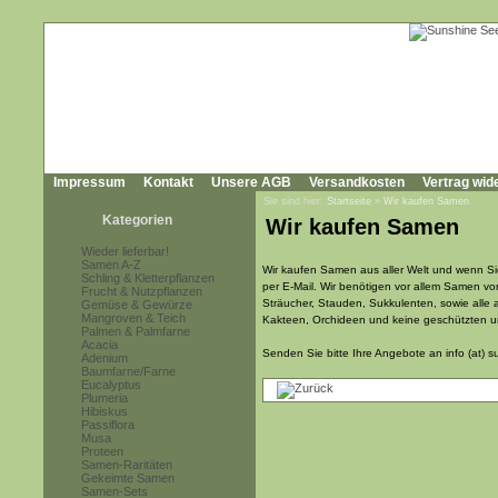
Impressum
Kontakt
Unsere AGB
Versandkosten
Vertrag wid
Sie sind hier:
Startseite
»
Wir kaufen Samen
Kategorien
Wir kaufen Samen
Wieder lieferbar!
Samen A-Z
Wir kaufen Samen aus aller Welt und wenn Si
Schling & Kletterpflanzen
per E-Mail. Wir benötigen vor allem Samen vo
Frucht & Nutzpflanzen
Sträucher, Stauden, Sukkulenten, sowie alle
Gemüse & Gewürze
Mangroven & Teich
Kakteen, Orchideen und keine geschützten 
Palmen & Palmfarne
Acacia
Senden Sie bitte Ihre Angebote an info (at) 
Adenium
Baumfarne/Farne
Eucalyptus
Plumeria
Hibiskus
Passiflora
Musa
Proteen
Samen-Raritäten
Gekeimte Samen
Samen-Sets