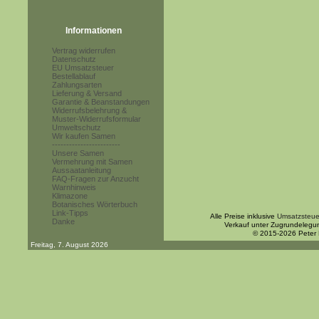
Informationen
Vertrag widerrufen
Datenschutz
EU Umsatzsteuer
Bestellablauf
Zahlungsarten
Lieferung & Versand
Garantie & Beanstandungen
Widerrufsbelehrung &
Muster-Widerrufsformular
Umweltschutz
Wir kaufen Samen
------------------------
Unsere Samen
Vermehrung mit Samen
Aussaatanleitung
FAQ-Fragen zur Anzucht
Warnhinweis
Klimazone
Botanisches Wörterbuch
Link-Tipps
Alle Preise inklusive
Umsatzsteue
Danke
Verkauf unter Zugrundelegu
© 2015-2026 Peter
Freitag, 7. August 2026