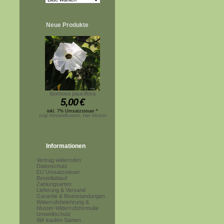
Neue Produkte
Ipomoea pauciflora
5,00
€
inkl. 7% Umsatzsteuer *
zzgl.Versandkosten, hier klicken
Informationen
Vertrag widerrufen
Datenschutz
EU Umsatzsteuer
Bestellablauf
Zahlungsarten
Lieferung & Versand
Garantie & Beanstandungen
Widerrufsbelehrung &
Muster-Widerrufsformular
Umweltschutz
Wir kaufen Samen