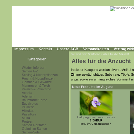
Impressum
Kontakt
Unsere AGB
Versandkosten
Vertrag wid
Sie sind hier:
Startseite
»
Alles für die Anzucht
Kategorien
Alles für die Anzucht
Wieder lieferbar!
In dieser Kategorie werden diverse Artikel 
Samen A-Z
Zimmergewächshäuer, Substrate, Töpfe, Sch
Schling & Kletterpflanzen
Frucht & Nutzpflanzen
u.v.a, sowie ein umfangreiches Sortiment
Gemüse & Gewürze
Mangroven & Teich
Neue Produkte im August
Palmen & Palmfarne
Acacia
Adenium
Baumfarne/Farne
Eucalyptus
Plumeria
Hibiskus
Passiflora
Calopogonium mucunoides
Musa
2,50EUR
Proteen
inkl. 7% Umsatzsteuer *
Samen-Raritäten
Gekeimte Samen
Samen-Sets