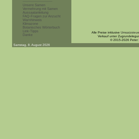
------------------------
Unsere Samen
Vermehrung mit Samen
Aussaatanleitung
FAQ-Fragen zur Anzucht
Warnhinweis
Klimazone
Botanisches Wörterbuch
Link-Tipps
Alle Preise inklusive
Umsatzsteue
Danke
Verkauf unter Zugrundelegu
© 2015-2026 Peter
Samstag, 8. August 2026