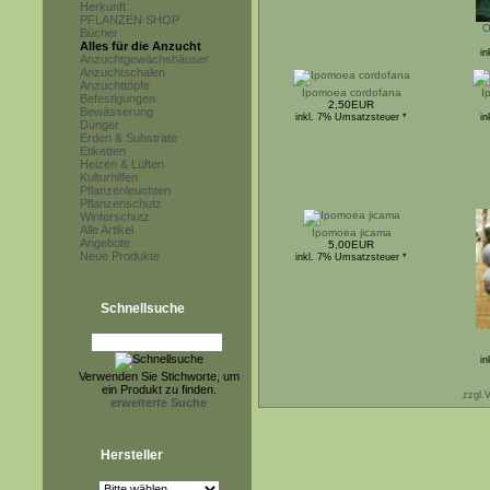
Herkunft
PFLANZEN SHOP
O
Bücher
Alles für die Anzucht
in
Anzuchtgewächshäuser
Anzuchtschalen
Anzuchttöpfe
Ipomoea cordofana
I
Befestigungen
2,50EUR
Bewässerung
inkl. 7% Umsatzsteuer *
in
Dünger
Erden & Substrate
Etiketten
Heizen & Lüften
Kulturhilfen
Pflanzenleuchten
Pflanzenschutz
Winterschutz
Alle Artikel
Ipomoea jicama
Angebote
5,00EUR
Neue Produkte
inkl. 7% Umsatzsteuer *
Schnellsuche
in
Verwenden Sie Stichworte, um
ein Produkt zu finden.
zzgl.V
erweiterte Suche
Hersteller