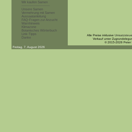
Wir kaufen Samen
------------------------
Unsere Samen
Vermehrung mit Samen
Aussaatanleitung
FAQ-Fragen zur Anzucht
Warnhinweis
Klimazone
Botanisches Wörterbuch
Link-Tipps
Alle Preise inklusive
Umsatzsteue
Danke
Verkauf unter Zugrundelegu
© 2015-2026 Peter
Freitag, 7. August 2026