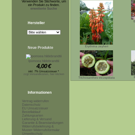
Verwenden Sie Stichworte, um
ein Produkt zu finden.
erweiterte Suche
B
Hersteller
Erythrina zeyheri
Neue Produkte
Ipomoea hildebrandtii
4,00
€
inkl. 7% Umsatzsteuer *
zzgl.Versandkosten, hier klicken
Trichosanthes tricuspidata
Informationen
Vertrag widerrufen
Datenschutz
EU Umsatzsteuer
Bestellablauf
Zahlungsarten
Lieferung & Versand
Garantie & Beanstandungen
Widerrufsbelehrung &
Muster-Widerrufsformular
Umweltschutz