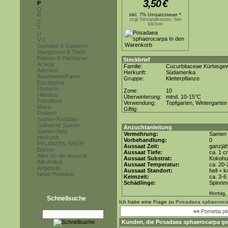
3,50
€
P
Q
R
inkl. 7% Umsatzsteuer *
zzgl.Versandkosten, hier
S
klicken
T
U
V-Z
Gemüse & Gewürze
Mangroven & Teich
Palmen & Palmfarne
Steckbrief
Acacia
Familie:
Cucurbitaceae Kürbisge
Adenium
Herkunft:
Südamerika
Baumfarne/Farne
Gruppe:
Kletterpflanze
Eucalyptus
Plumeria
Zone:
10
Hibiskus
Überwinterung:
mind. 10-15°C
Passiflora
Verwendung:
Topfgarten, Wintergarten
Musa
Giftig:
Proteen
Samen-Raritäten
Gekeimte Samen
Anzuchtanleitung
Samen-Sets
Vermehrung:
Samen
Herkunft
Vorbehandlung:
0
PFLANZEN SHOP
Aussaat Zeit:
ganzjäh
Bücher
Aussaat Tiefe:
ca. 1 c
Alles für die Anzucht
Aussaat Substrat:
Kokohum
Alle Artikel
Aussaat Temperatur:
ca. 20-
Angebote
Aussaat Standort:
hell + 
Neue Produkte
Keimzeit:
ca. 3-
Schädlinge:
Spinnmi
Montag, 
Schnellsuche
Ich habe eine Frage zu
Posadaea sphaeroca
««
Pometia pi
Kunden, die
Posadaea sphaerocarpa
ge