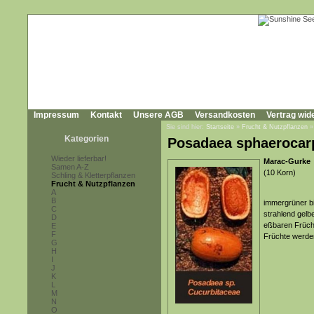
Impressum
Kontakt
Unsere AGB
Versandkosten
Vertrag wid
Sie sind hier:
Startseite
»
Frucht & Nutzpflanzen
Kategorien
Posadaea sphaerocar
Wieder lieferbar!
Marac-Gurke
Samen A-Z
(10 Korn)
Schling & Kletterpflanzen
Frucht & Nutzpflanzen
A
B
immergrüner bi
C
strahlend gelb
D
eßbaren Frücht
E
F
Früchte werde
G
H
I
J
K
L
M
N
O