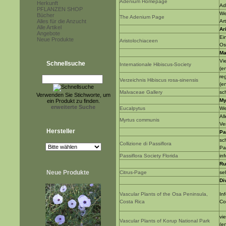
Adenium Homepage
Herkunft
Ad
PFLANZEN SHOP
We
Bücher
The Adenium Page
Alles für die Anzucht
Ar
Alle Artikel
Ar
Angebote
Ei
Neue Produkte
Aristolochiaceen
Os
Ma
Vi
Schnellsuche
Internationale Hibiscus-Society
(e
reg
Verzeichnis Hibiscus rosa-sinensis
(e
Malvaceae Gallery
sc
Verwenden Sie Stichworte, um
My
ein Produkt zu finden.
erweiterte Suche
Eucalpytus
We
Al
Myrtus communis
Ve
Hersteller
Pa
sc
Collizione di Passiflora
Pa
Passiflora Society Florida
in
Ru
Neue Produkte
Citrus-Page
se
Di
Vascular Plants of the Osa Peninsula,
In
Costa Rica
Co
vi
Vascular Plants of Korup National Park
(e