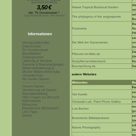
Ipomoea ternifolia
di
3,50
€
Hawaii Tropical Botanical Garden
ve
inkl. 7% Umsatzsteuer *
se
zzgl.Versandkosten, hier klicken
The phylogeny of the angiosperms
Be
Ba
Paulownia
Nu
Pf
Informationen
sa
Vertrag widerrufen
Die Welt der Sansevierien
un
Datenschutz
Gr
EU Umsatzsteuer
Di
Bestellablauf
Pflanzen-im-Web.de
(d
Zahlungsarten
Lieferung & Versand
Nutzpflanzendatenbank
Nu
Garantie & Beanstandungen
Baumprüfung.de
Da
Widerrufsbelehrung &
Muster-Widerrufsformular
andere Websites
Umweltschutz
Wir kaufen Samen
------------------------
Webseiten
Be
Unsere Samen
Fo
Vermehrung mit Samen
ei
Aussaatanleitung
Yair Karelic
Au
FAQ-Fragen zur Anzucht
Warnhinweis
Yamasaki Lab. Plant Photo Gallery
ei
Klimazone
wu
Botanisches Wörterbuch
Luis Bacher
(p
Link-Tipps
Danke
ei
Botanische Bilddatenbank
(d
to
Nature Photography
De
wu