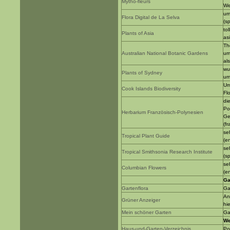
Mytho-fleurs
We
um
Flora Digital de La Selva
(s
to
Plants of Asia
as
Th
Australian National Botanic Gardens
um
al
wu
Plants of Sydney
um
Um
Cook Islands Biodiversity
Fl
di
Po
Herbarium Französisch-Polynesien
Ge
(f
se
Tropical Plant Guide
(e
se
Tropical Smithsonia Research Institute
(s
se
Columbian Flowers
(e
Ga
Gartenflora
Ga
An
Grüner Anzeiger
hi
Mein schöner Garten
Ga
We
Haus-und-Garten-Verzeichnis
Po