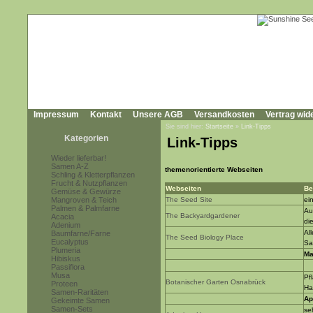
Impressum
Kontakt
Unsere AGB
Versandkosten
Vertrag wid
Sie sind hier:
Startseite
»
Link-Tipps
Kategorien
Link-Tipps
Wieder lieferbar!
Samen A-Z
themenorientierte Webseiten
Schling & Kletterpflanzen
Frucht & Nutzpflanzen
Webseiten
Be
Gemüse & Gewürze
Mangroven & Teich
The Seed Site
ei
Palmen & Palmfarne
Au
The Backyardgardener
Acacia
di
Adenium
Al
Baumfarne/Farne
The Seed Biology Place
Eucalyptus
Sa
Plumeria
Ma
Hibiskus
Passiflora
Musa
Pf
Botanischer Garten Osnabrück
Proteen
Ha
Samen-Raritäten
Ap
Gekeimte Samen
Samen-Sets
se