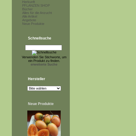
Herkunft
PFLANZEN SHOP
Bücher
Alles für die Anzucht
Alle Artikel
Angebote
Neue Produkte
Schnellsuche
Verwenden Sie Stichworte, um
ein Produkt zu finden.
erweiterte Suche
Hersteller
Neue Produkte