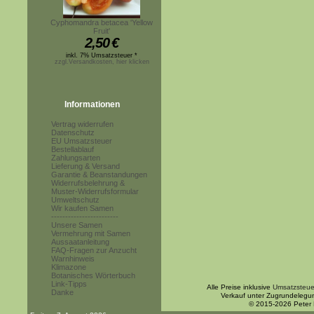
Cyphomandra betacea 'Yellow
Fruit'
2,50
€
inkl. 7% Umsatzsteuer *
zzgl.Versandkosten, hier klicken
Informationen
Vertrag widerrufen
Datenschutz
EU Umsatzsteuer
Bestellablauf
Zahlungsarten
Lieferung & Versand
Garantie & Beanstandungen
Widerrufsbelehrung &
Muster-Widerrufsformular
Umweltschutz
Wir kaufen Samen
------------------------
Unsere Samen
Vermehrung mit Samen
Aussaatanleitung
FAQ-Fragen zur Anzucht
Warnhinweis
Klimazone
Botanisches Wörterbuch
Link-Tipps
Alle Preise inklusive
Umsatzsteue
Danke
Verkauf unter Zugrundelegu
© 2015-2026 Peter