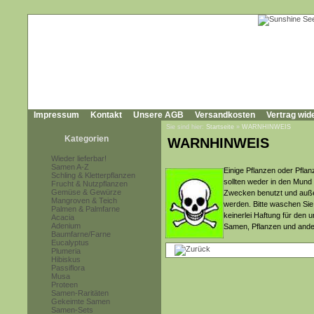
Impressum
Kontakt
Unsere AGB
Versandkosten
Vertrag wid
Sie sind hier:
Startseite
»
WARNHINWEIS
Kategorien
WARNHINWEIS
Wieder lieferbar!
Samen A-Z
Einige Pflanzen oder Pflan
Schling & Kletterpflanzen
sollten weder in den Mun
Frucht & Nutzpflanzen
Gemüse & Gewürze
Zwecken benutzt und auße
Mangroven & Teich
werden. Bitte waschen Sie
Palmen & Palmfarne
keinerlei Haftung für de
Acacia
Adenium
Samen, Pflanzen und ande
Baumfarne/Farne
Eucalyptus
Plumeria
Hibiskus
Passiflora
Musa
Proteen
Samen-Raritäten
Gekeimte Samen
Samen-Sets