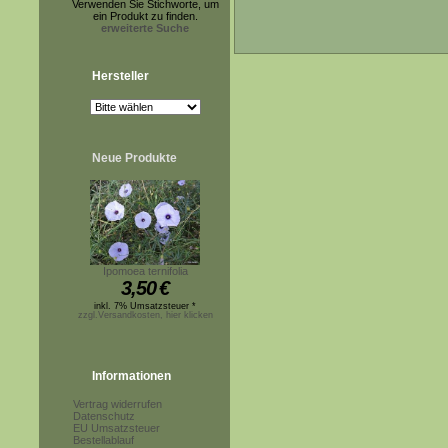
Verwenden Sie Stichworte, um
ein Produkt zu finden.
erweiterte Suche
Hersteller
Neue Produkte
Ipomoea ternifolia
3,50
€
inkl. 7% Umsatzsteuer *
zzgl.Versandkosten, hier klicken
Informationen
Vertrag widerrufen
Datenschutz
EU Umsatzsteuer
Bestellablauf