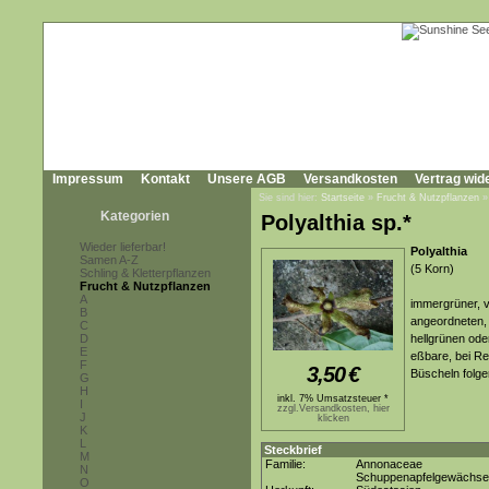
Impressum
Kontakt
Unsere AGB
Versandkosten
Vertrag wid
Sie sind hier:
Startseite
»
Frucht & Nutzpflanzen
Kategorien
Polyalthia sp.*
Wieder lieferbar!
Polyalthia
Samen A-Z
(5 Korn)
Schling & Kletterpflanzen
Frucht & Nutzpflanzen
A
immergrüner, v
B
angeordneten, l
C
D
hellgrünen ode
E
eßbare, bei Re
F
3,50
€
Büscheln folge
G
H
inkl. 7% Umsatzsteuer *
I
zzgl.Versandkosten, hier
J
klicken
K
L
Steckbrief
M
Familie:
Annonaceae
N
Schuppenapfelgewächse
O