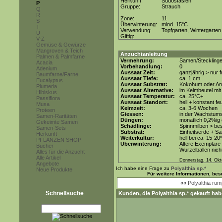
Herkunft:
Südostasien
P
Gruppe:
Strauch
Q
R
Zone:
11
S
Überwinterung:
mind. 15°C
T
Verwendung:
Topfgarten, Wintergarten
U
Giftig:
V-Z
Gemüse & Gewürze
Mangroven & Teich
Anzuchtanleitung
Palmen & Palmfarne
Vermehrung:
Samen/Steckling
Acacia
Vorbehandlung:
0
Adenium
Aussaat Zeit:
ganzjährig > nur
Baumfarne/Farne
Aussaat Tiefe:
ca. 1 cm
Eucalyptus
Aussaat Substrat:
Kokohum oder Anz
Plumeria
Aussaat Alternative:
im Keimbeutel mit
Hibiskus
Aussaat Temperatur:
ca. 25°C+
Passiflora
Aussaat Standort:
hell + konstant fe
Musa
Keimzeit:
ca. 3-6 Wochen
Proteen
Giessen:
in der Wachstum
Samen-Raritäten
Düngen:
monatlich 0,2%ig
Gekeimte Samen
Schädlinge:
Spinnmilben > be
Samen-Sets
Substrat:
Einheitserde + Sa
Herkunft
Weiterkultur:
hell bei ca. 15-20
PFLANZEN SHOP
Überwinterung:
Ältere Exemplare 
Bücher
Wurzelballen nicht
Alles für die Anzucht
Alle Artikel
Donnerstag, 14. Okt
Angebote
Ich habe eine Frage zu
Polyalthia sp.*
Neue Produkte
Für weitere Informationen, be
««
Polyalthia rump
Schnellsuche
Kunden, die
Polyalthia sp.*
gekauft hab