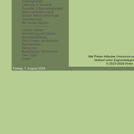
Zahlungsarten
Lieferung & Versand
Garantie & Beanstandungen
Widerrufsbelehrung &
Muster-Widerrufsformular
Umweltschutz
Wir kaufen Samen
------------------------
Unsere Samen
Vermehrung mit Samen
Aussaatanleitung
FAQ-Fragen zur Anzucht
Warnhinweis
Klimazone
Botanisches Wörterbuch
Link-Tipps
Alle Preise inklusive
Umsatzsteue
Danke
Verkauf unter Zugrundelegu
© 2015-2026 Peter
Freitag, 7. August 2026