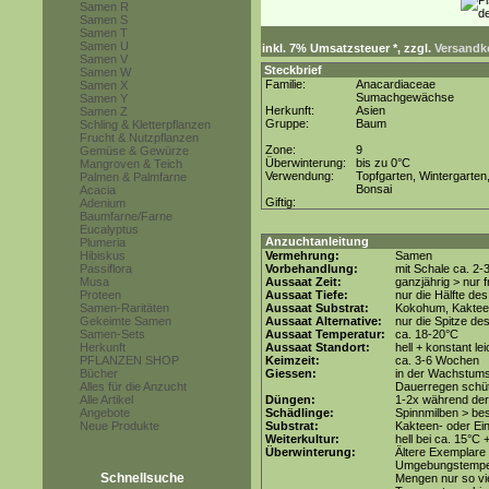
Samen R
Samen S
Samen T
Samen U
inkl. 7% Umsatzsteuer *, zzgl.
Versandko
Samen V
Steckbrief
Samen W
Familie:
Anacardiaceae
Samen X
Sumachgewächse
Samen Y
Herkunft:
Asien
Samen Z
Gruppe:
Baum
Schling & Kletterpflanzen
Frucht & Nutzpflanzen
Zone:
9
Gemüse & Gewürze
Überwinterung:
bis zu 0°C
Mangroven & Teich
Verwendung:
Topfgarten, Wintergarten
Palmen & Palmfarne
Bonsai
Acacia
Giftig:
Adenium
Baumfarne/Farne
Eucalyptus
Anzuchtanleitung
Plumeria
Hibiskus
Vermehrung:
Samen
Passiflora
Vorbehandlung:
mit Schale ca. 2
Musa
Aussaat Zeit:
ganzjährig > nur
Proteen
Aussaat Tiefe:
nur die Hälfte d
Samen-Raritäten
Aussaat Substrat:
Kokohum, Kakteen
Gekeimte Samen
Aussaat Alternative:
nur die Spitze de
Samen-Sets
Aussaat Temperatur:
ca. 18-20°C
Herkunft
Aussaat Standort:
hell + konstant le
PFLANZEN SHOP
Keimzeit:
ca. 3-6 Wochen
Bücher
Giessen:
in der Wachstums
Alles für die Anzucht
Dauerregen schü
Alle Artikel
Düngen:
1-2x während de
Angebote
Schädlinge:
Spinnmilben > be
Neue Produkte
Substrat:
Kakteen- oder Ein
Weiterkultur:
hell bei ca. 15°C +
Überwinterung:
Ältere Exemplare 
Umgebungstempera
Schnellsuche
Mengen nur so vie