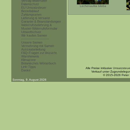
Vertrag widerrufen
Datenschutz
Lechenaultia biloba
EU Umsatzsteuer
Bestellablauf
Zahlungsarten
Lieferung & Versand
Garantie & Beanstandungen
Widerrufsbelehrung &
Muster-Widerrufsformular
Umweltschutz
Wir kaufen Samen
------------------------
Unsere Samen
Vermehrung mit Samen
Aussaatanleitung
FAQ-Fragen zur Anzucht
Warnhinweis
Klimazone
Botanisches Wörterbuch
Link-Tipps
Alle Preise inklusive
Umsatzsteue
Danke
Verkauf unter Zugrundelegu
© 2015-2026 Peter
Sonntag, 9. August 2026