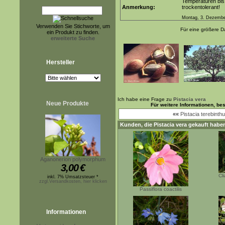
Temperaturen bis
Anmerkung:
trockentolerant!
Montag, 3. Dezembe
Verwenden Sie Stichworte, um
Für eine größere Da
ein Produkt zu finden.
erweiterte Suche
Hersteller
Ich habe eine Frage zu
Pistacia vera
Neue Produkte
Für weitere Informationen, b
««
Pistacia terebinth
Kunden, die
Pistacia vera
gekauft haben
Aganonerion polymorphum
3,00
€
Cl
inkl. 7% Umsatzsteuer *
zzgl.Versandkosten, hier klicken
Passiflora coactilis
Informationen