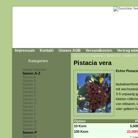
Impressum
Kontakt
Unsere AGB
Versandkosten
Vertrag wid
Sie sind hier:
Startseite
»
Samen A-Z
»
Samen P
Kategorien
Pistacia vera
Wieder lieferbar!
Echte Pistazi
Samen A-Z
Samen A
Samen B
laubabwerfende
Samen C
Samen D
mit wechselstä
Samen E
3-5 unpaarig ge
Samen F
kleinen rötlich
Samen G
Samen H
von eßbaren, l
Samen I
oder gelbem K
Samen J
Samen K
Samen L
Option
P
Samen M
Samen N
10 Korn
5,50
Samen O
100 Korn
22,00E
Samen P
Samen Q