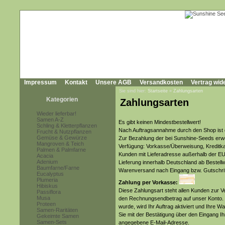
Impressum
Kontakt
Unsere AGB
Versandkosten
Vertrag wid
Sie sind hier:
Startseite
»
Zahlungsarten
Kategorien
Zahlungsarten
Wieder lieferbar!
Samen A-Z
Es gibt keinen Mindestbestellwert!
Schling & Kletterpflanzen
Nach Auftragsannahme durch den Shop ist d
Frucht & Nutzpflanzen
Gemüse & Gewürze
Zur Bezahlung der bei Sunshine-Seeds erw
Mangroven & Teich
Verfügung: Vorkasse/Überweisung, Kreditka
Palmen & Palmfarne
Kunden mit Lieferadresse außerhalb der EU 
Acacia
Adenium
Lieferung innerhalb Deutschland ab Bestell
Baumfarne/Farne
Warenversand nach Eingang bzw. Gutschrif
Eucalyptus
Plumeria
Zahlung per Vorkasse:
Hibiskus
Diese Zahlungsart steht allen Kunden zur 
Passiflora
Musa
den Rechnungsendbetrag auf unser Konto. 
Proteen
wurde, wird Ihr Auftrag aktiviert und Ihre
Samen-Raritäten
Sie mit der Bestätigung über den Eingang Ih
Gekeimte Samen
Samen-Sets
angegebene E-Mail-Adresse.