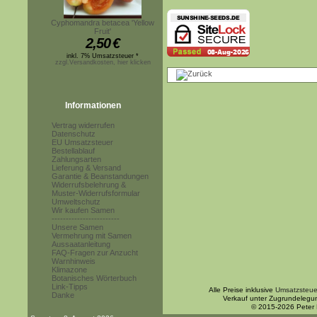
Cyphomandra betacea 'Yellow
Fruit'
2,50
€
inkl. 7% Umsatzsteuer *
zzgl.Versandkosten, hier klicken
Informationen
Vertrag widerrufen
Datenschutz
EU Umsatzsteuer
Bestellablauf
Zahlungsarten
Lieferung & Versand
Garantie & Beanstandungen
Widerrufsbelehrung &
Muster-Widerrufsformular
Umweltschutz
Wir kaufen Samen
------------------------
Unsere Samen
Vermehrung mit Samen
Aussaatanleitung
FAQ-Fragen zur Anzucht
Warnhinweis
Klimazone
Botanisches Wörterbuch
Link-Tipps
Alle Preise inklusive
Umsatzsteue
Danke
Verkauf unter Zugrundelegu
© 2015-2026 Peter