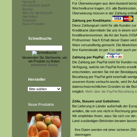
Herkunft
Für Überweisungen aus dem Ausland berücks
PFLANZEN SHOP
Wechselkurse tragen, d.h. alle Bankkosten,
Bücher
Alles für die Anzucht
Überweisung müssen in der Zahlung enthalt
Alle Artikel
Angebote
Zahlung per Kreditkarte:
Neue Produkte
Diese Zahlungsart steht für alle Kunden zur
Kreditkarte übermitteln Sie uns in einem s
Kreditkartennummer, die Art der Karte (VISA 
Schnellsuche
Prüfnummer. Nach Erhalt dieser Daten wird
Ware versandfertig gemacht. Die Abwicklung 
Ihre Kartendetails ist per
Fax
oder auch pe
Zahlung per PayPal
:
Verwenden Sie Stichworte, um
ein Produkt zu finden.
Die Zahlung per PayPal steht für Kunden nu
erweiterte Suche
Verfügung, welche ein PayPal-Konto erstell
entscheiden, werden Sie mit der Bestätigung 
Bezahlung per PayPal geht innerhalb wenige
Hersteller
unserem Konto verbucht wurde, wird Ihr Auf
datenschutzrechtlichen Gründen ist die Bez
möglich.
Mehr über die PayPal-Bezahlung er
Zölle, Steuern und Gebühren:
Neue Produkte
Bei Lieferung in Länder außerhalb der Eur
anfallen, die von uns nicht in Rechnung ges
Wir empfehlen Ihnen, dass Sie sich vor der
Land zuständigen Behörden beraten lassen
Ihre Daten werden mit einer sicheren 256
übertragen