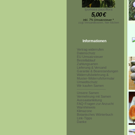
Ipomoea pauciflora
5,00
€
inkl. 7% Umsatzsteuer *
zzgl.Versandkosten, hier klicken
Informationen
Vertrag widerrufen
Datenschutz
EU Umsatzsteuer
Bestellablauf
Zahlungsarten
Lieferung & Versand
Garantie & Beanstandungen
Widerrufsbelehrung &
Muster-Widerrufsformular
Umweltschutz
Wir kaufen Samen
------------------------
Unsere Samen
Vermehrung mit Samen
Aussaatanleitung
FAQ-Fragen zur Anzucht
Warnhinweis
Klimazone
Botanisches Wörterbuch
Link-Tipps
Danke