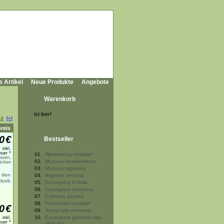
e Artikel
Neue Produkte
Angebote
Warenkorb
ist leer!
64
[»]
preis
0
€
Bestseller
inkl.
uer *
01.
Welwitschia mirabilis*
sten,
02.
Mucuna sempervirens
licken
03.
Mucuna nigricans
04.
Argyreia nervosa
05.
Eucalyptus ficifolia
06.
Eucalyptus citriodora
07.
Erythrina zeyheri
08.
Plukenetia volubilis*
0
€
09.
Xerophyta retinervis
10.
Eucalyptus globulus ssp.
inkl.
uer *
globulus