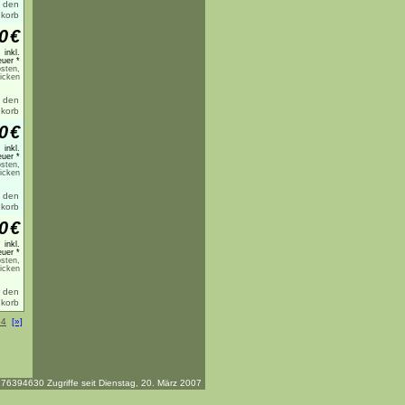
0
€
inkl.
uer *
sten,
licken
0
€
inkl.
uer *
sten,
licken
0
€
inkl.
uer *
sten,
licken
64
[»]
76394630 Zugriffe seit Dienstag, 20. März 2007