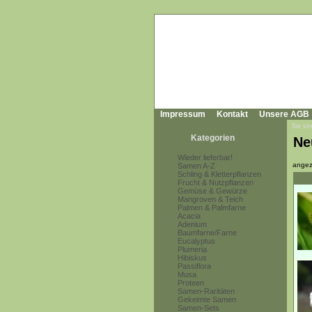
Impressum
Kontakt
Unsere AGB
Sie sin
Kategorien
Ne
Wieder lieferbar!
angez
Samen A-Z
Schling & Kletterpflanzen
Frucht & Nutzpflanzen
Gemüse & Gewürze
Mangroven & Teich
Palmen & Palmfarne
Acacia
Adenium
Baumfarne/Farne
Eucalyptus
Plumeria
Hibiskus
Passiflora
Musa
Proteen
Samen-Raritäten
Gekeimte Samen
Samen-Sets