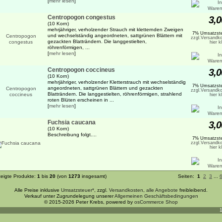
[
mehr lesen
]
Centropogon congestus
3,0
(10 Korn)
mehrjähriger, verholzender Strauch mit kletternden Zweigen
7% Umsatzste
und wechselständig angeordneten, sattgrünen Blättern mit
zzgl.Versandko
gezackten Blatträndern. Die langgestielten,
hier k
röhrenförmigen, ...
[
mehr lesen
]
Centropogon coccineus
3,0
(10 Korn)
mehrjähriger, verholzender Kletterstrauch mit wechselständig
7% Umsatzste
angeordneten, sattgrünen Blättern und gezackten
zzgl.Versandko
Blatträndern. Die langgestielten, röhrenförmigen, strahlend
hier k
roten Blüten erscheinen in ...
[
mehr lesen
]
Fuchsia caucana
3,0
(10 Korn)
Beschreibung folgt....
7% Umsatzste
zzgl.Versandko
hier k
eigte Produkte:
1
bis
20
(von
1273
insgesamt)
Seiten:
1
2
3
...
Alle Preise inklusive
Umsatzsteuer*
, zzgl.
Versandkosten
,
alle Angebote
freibleibend.
Verkauf unter Zugrundelegung unserer
Allgemeinen Geschäftsbedingungen
© 2015-2026 Peter Krebs, powered by
osCommerce Shop
1