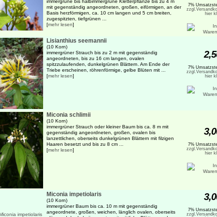
immergrüne bis halbimmergrüne Kletterpflanze bis zu 4 m
7% Umsatzste
mit gegenständig angeordneten, großen, eiförmigen, an der
zzgl.Versandko
Basis herzförmigen, ca. 10 cm langen und 5 cm breiten,
hier k
zugespitzten, tiefgrünen ...
[
mehr lesen
]
Lisianthius seemannii
(10 Korn)
2,5
immergrüner Strauch bis zu 2 m mit gegenständig
angeordneten, bis zu 16 cm langen, ovalen
spitzzulaufenden, dunkelgrünen Blättern. Am Ende der
7% Umsatzste
Triebe erscheinen, röhrenförmige, gelbe Blüten mit ...
zzgl.Versandko
[
mehr lesen
]
hier k
Miconia schlimii
(10 Korn)
immergrüner Strauch oder kleiner Baum bis ca. 8 m mit
3,0
gegenständig angeordneten, großen, ovalen bis
lanzettlichen, oberseits dunkelgrünen Blättern mit filzigen
Haaren besetzt und bis zu 8 cm ...
7% Umsatzste
zzgl.Versandko
[
mehr lesen
]
hier k
Miconia impetiolaris
3,0
(10 Korn)
immergrüner Baum bis ca. 10 m mit gegenständig
7% Umsatzste
angeordnete, großen, weichen, länglich ovalen, oberseits
zzgl.Versandko