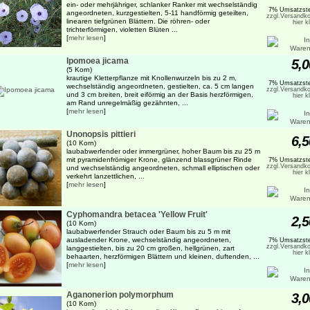
ein- oder mehrjähriger, schlanker Ranker mit wechselständig
7% Umsatzste
angeordneten, kurzgestielten, 5-11 handförmig geteilten,
zzgl.Versandko
linearen tiefgrünen Blättern. Die röhren- oder
hier k
trichterförmigen, violetten Blüten ...
[
mehr lesen
]
Ipomoea jicama
5,0
(5 Korn)
krautige Kletterpflanze mit Knollenwurzeln bis zu 2 m,
7% Umsatzste
wechselständig angeordneten, gestielten, ca. 5 cm langen
zzgl.Versandko
und 3 cm breiten, breit eiförmig an der Basis herzförmigen,
hier k
am Rand unregelmäßig gezähnten, ...
[
mehr lesen
]
Unonopsis pittieri
6,5
(10 Korn)
laubabwerfender oder immergrüner, hoher Baum bis zu 25 m
mit pyramidenfrömiger Krone, glänzend blassgrüner Rinde
7% Umsatzste
zzgl.Versandko
und wechselständig angeordneten, schmall elliptischen oder
hier k
verkehrt lanzettlichen, ...
[
mehr lesen
]
Cyphomandra betacea 'Yellow Fruit'
2,5
(10 Korn)
laubabwerfender Strauch oder Baum bis zu 5 m mit
ausladender Krone, wechselständig angeordneten,
7% Umsatzste
zzgl.Versandko
langgestielten, bis zu 20 cm großen, hellgrünen, zart
hier k
behaarten, herzförmigen Blättern und kleinen, duftenden, ...
[
mehr lesen
]
Aganonerion polymorphum
3,0
(10 Korn)