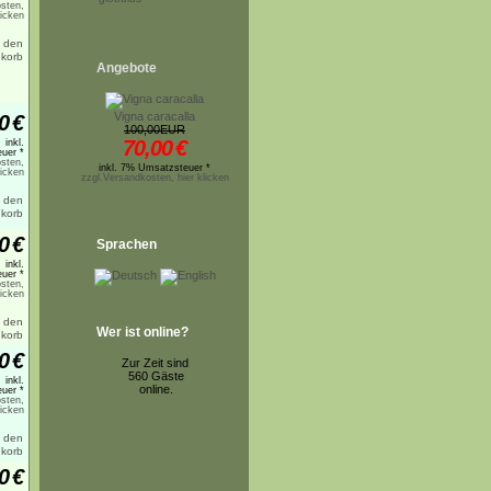
sten,
licken
Angebote
Vigna caracalla
0
€
100,00EUR
70,00
€
inkl.
uer *
sten,
inkl. 7% Umsatzsteuer *
licken
zzgl.Versandkosten, hier klicken
0
€
Sprachen
inkl.
uer *
sten,
licken
Wer ist online?
0
€
Zur Zeit sind
560 Gäste
inkl.
online.
uer *
sten,
licken
0
€