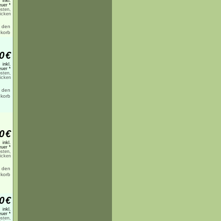
inkl.
uer *
sten,
licken
0
€
inkl.
uer *
sten,
licken
0
€
inkl.
uer *
sten,
licken
0
€
inkl.
uer *
sten,