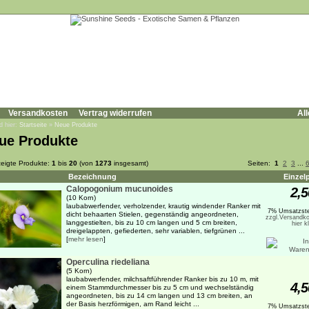
Versandkosten
Vertrag widerrufen
All
d hier:
Startseite
»
Neue Produkte
ue Produkte
eigte Produkte:
1
bis
20
(von
1273
insgesamt)
Seiten:
1
2
3
...
Bezeichnung
Einzel
Calopogonium mucunoides
2,5
(10 Korn)
laubabwerfender, verholzender, krautig windender Ranker mit
7% Umsatzste
dicht behaarten Stielen, gegenständig angeordneten,
zzgl.Versandko
langgestielten, bis zu 10 cm langen und 5 cm breiten,
hier k
dreigelappten, gefiederten, sehr variablen, tiefgrünen ...
[
mehr lesen
]
Operculina riedeliana
(5 Korn)
laubabwerfender, milchsaftführender Ranker bis zu 10 m, mit
4,5
einem Stammdurchmesser bis zu 5 cm und wechselständig
angeordneten, bis zu 14 cm langen und 13 cm breiten, an
der Basis herzförmigen, am Rand leicht ...
7% Umsatzste