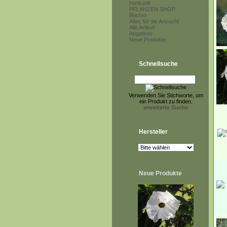
Herkunft
PFLANZEN SHOP
Bücher
Alles für die Anzucht
Alle Artikel
Angebote
Neue Produkte
Schnellsuche
Verwenden Sie Stichworte, um
ein Produkt zu finden.
erweiterte Suche
Hersteller
Neue Produkte