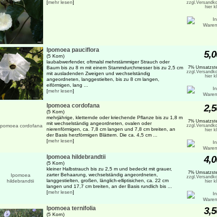
[
mehr lesen
]
zzgl.Versandko
hier k
Ipomoea pauciflora
5,0
(5 Korn)
laubabwerfender, oftmalsl mehrstämmiger Strauch oder
Baum bis zu 8 m mit einem Stammdurchmesser bis zu 2,5 cm
7% Umsatzste
zzgl.Versandko
mit ausladenden Zweigen und wechselständig
hier k
angeordneten, langgestielten, bis zu 8 cm langen,
eiförmigen, lang ...
[
mehr lesen
]
Ipomoea cordofana
2,5
(5 Korn)
mehrjährige, kletternde oder kriechende Pflanze bis zu 1,8 m
7% Umsatzste
mit wechselständig angeordneten, ovalen oder
zzgl.Versandko
nierenförmigen, ca. 7,8 cm langen und 7,8 cm breiten, an
hier k
der Basis herzförmigen Blättern. Die ca. 4,5 cm ...
[
mehr lesen
]
Ipomoea hildebrandtii
4,0
(5 Korn)
kleiner Halbstrauch bis zu 2,5 m und bedeckt mit grauer,
7% Umsatzste
zarter Behaarung, wechselständig angeordneten,
zzgl.Versandko
langgestielten, großen, länglich-elliptisichen, ca. 22 cm
hier k
langen und 17,7 cm breiten, an der Basis rundlich bis ...
[
mehr lesen
]
Ipomoea ternifolia
3,5
(5 Korn)