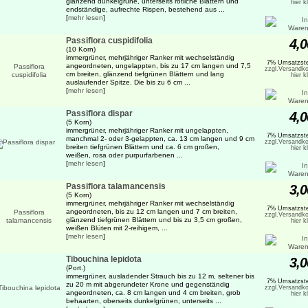
glänzend dunkelgrüne, unterseits rötliche Blättern und
hier k
endständige, aufrechte Rispen, bestehend aus ...
[
mehr lesen
]
Passiflora cuspidifolia
4,0
(10 Korn)
immergrüner, mehrjähriger Ranker mit wechselständig
7% Umsatzste
angeordneten, ungelappten, bis zu 17 cm langen und 7,5
zzgl.Versandko
cm breiten, glänzend tiefgrünen Blättern und lang
hier k
auslaufender Spitze. Die bis zu 6 cm ...
[
mehr lesen
]
Passiflora dispar
4,0
(5 Korn)
immergrüner, mehrjähriger Ranker mit ungelappten,
7% Umsatzste
manchmal 2- oder 3-gelappten, ca. 13 cm langen und 9 cm
zzgl.Versandko
breiten tiefgrünen Blättern und ca. 6 cm großen,
hier k
weißen, rosa oder purpurfarbenen ...
[
mehr lesen
]
Passiflora talamancensis
3,0
(5 Korn)
immergrüner, mehrjähriger Ranker mit wechselständig
7% Umsatzste
angeordneten, bis zu 12 cm langen und 7 cm breiten,
zzgl.Versandko
glänzend tiefgrünen Blättern und bis zu 3,5 cm großen,
hier k
weißen Blüten mit 2-reihigem, ...
[
mehr lesen
]
Tibouchina lepidota
3,0
(Port.)
immergrüner, ausladender Strauch bis zu 12 m, seltener bis
7% Umsatzste
zu 20 m mit abgerundeter Krone und gegenständig
zzgl.Versandko
angeordneten, ca. 8 cm langen und 4 cm breiten, grob
hier k
behaarten, oberseits dunkelgrünen, unterseits ...