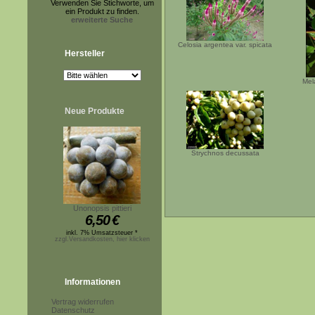
Verwenden Sie Stichworte, um
ein Produkt zu finden.
erweiterte Suche
Celosia argentea var. spicata
Hersteller
Mel
Neue Produkte
Strychnos decussata
Unonopsis pittieri
6,50
€
inkl. 7% Umsatzsteuer *
zzgl.Versandkosten, hier klicken
Informationen
Vertrag widerrufen
Datenschutz