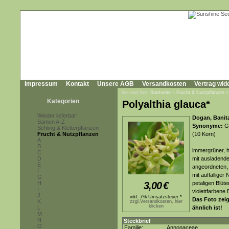
Impressum
Kontakt
Unsere AGB
Versandkosten
Vertrag wid
Sie sind hier:
Startseite
»
Frucht & Nutzpflanzen
Kategorien
Polyalthia glauca*
Wieder lieferbar!
Dogan, Banita
Samen A-Z
Synonyme:
Gu
Schling & Kletterpflanzen
Frucht & Nutzpflanzen
(10 Korn)
A
B
immergrüner, h
C
D
mit ausladend
E
angeordneten, l
F
mit auffälliger
G
H
3,00
€
petaligen Blüte
I
violettfarbene
J
inkl. 7% Umsatzsteuer *
Das Foto zeigt
K
zzgl.Versandkosten, hier
klicken
L
ähnlich ist!
M
N
Steckbrief
O
Familie:
Annonaceae