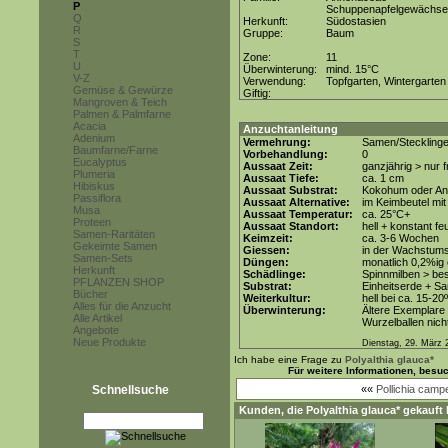
P
Schuppenapfelgewächse
Q
Herkunft:
Südostasien
R
Gruppe:
Baum
S
T
Zone:
11
U
Überwinterung:
mind. 15°C
V-Z
Verwendung:
Topfgarten, Wintergarten
Gemüse & Gewürze
Giftig:
Mangroven & Teich
Palmen & Palmfarne
Acacia
Anzuchtanleitung
Adenium
Vermehrung:
Samen/Steckling
Baumfarne/Farne
Vorbehandlung:
0
Eucalyptus
Aussaat Zeit:
ganzjährig > nur
Plumeria
Aussaat Tiefe:
ca. 1 cm
Hibiskus
Aussaat Substrat:
Kokohum oder Anz
Passiflora
Aussaat Alternative:
im Keimbeutel mit
Musa
Aussaat Temperatur:
ca. 25°C+
Proteen
Aussaat Standort:
hell + konstant fe
Samen-Raritäten
Keimzeit:
ca. 3-6 Wochen
Gekeimte Samen
Giessen:
in der Wachstums
Samen-Sets
Düngen:
monatlich 0,2%ig
Herkunft
Schädlinge:
Spinnmilben > be
PFLANZEN SHOP
Substrat:
Einheitserde + Sa
Bücher
Weiterkultur:
hell bei ca. 15-20
Alles für die Anzucht
Überwinterung:
Ältere Exemplare 
Alle Artikel
Wurzelballen nicht
Angebote
Neue Produkte
Dienstag, 29. März 
Ich habe eine Frage zu
Polyalthia glauca*
Für weitere Informationen, besu
Schnellsuche
««
Pollichia campe
Kunden, die
Polyalthia glauca*
gekauft 