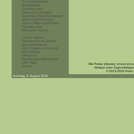
EU Umsatzsteuer
Bestellablauf
Zahlungsarten
Lieferung & Versand
Garantie & Beanstandungen
Widerrufsbelehrung &
Muster-Widerrufsformular
Umweltschutz
Wir kaufen Samen
------------------------
Unsere Samen
Vermehrung mit Samen
Aussaatanleitung
FAQ-Fragen zur Anzucht
Warnhinweis
Klimazone
Botanisches Wörterbuch
Link-Tipps
Alle Preise inklusive
Umsatzsteue
Danke
Verkauf unter Zugrundelegu
© 2015-2026 Peter
Sonntag, 9. August 2026