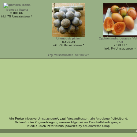
Ipomoea jicama
5,00EUR
inkl. 7% Umsatzsteuer *
Unonopsis pittieri
Cyphomandra betacea 'Yel
6,50EUR
Fruit'
2,50EUR
inkl. 7% Umsatzsteuer *
inkl. 7% Umsatzsteuer *
zzgl.Versandkosten, hier klicken
Alle Preise inklusive
Umsatzsteuer*
, zzgl.
Versandkosten
,
alle Angebote
freibleibend.
Verkauf unter Zugrundelegung unserer
Allgemeinen Geschäftsbedingungen
© 2015-2026 Peter Krebs, powered by
osCommerce Shop
1