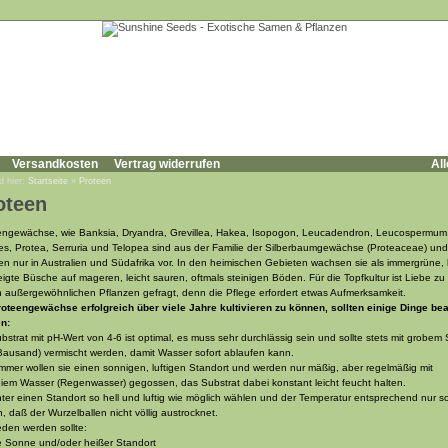
Versandkosten
Vertrag widerrufen
All
d hier:
Startseite
»
Proteen
oteen
engewächse, wie Banksia, Dryandra, Grevillea, Hakea, Isopogon, Leucadendron, Leucospermum
es, Protea, Serruria und Telopea sind aus der Familie der Silberbaumgewächse (Proteaceae) und
 nur in Australien und Südafrika vor. In den heimischen Gebieten wachsen sie als immergrüne, 
igte Büsche auf mageren, leicht sauren, oftmals steinigen Böden. Für die Topfkultur ist Liebe zu
 außergewöhnlichen Pflanzen gefragt, denn die Pflege erfordert etwas Aufmerksamkeit.
oteengewächse erfolgreich über viele Jahre kultivieren zu können, sollten einige Dinge bea
n:
bstrat mit pH-Wert von 4-6 ist optimal, es muss sehr durchlässig sein und sollte stets mit grobem
Bausand) vermischt werden, damit Wasser sofort ablaufen kann.
mer wollen sie einen sonnigen, luftigen Standort und werden nur mäßig, aber regelmäßig mit
eiem Wasser (Regenwasser) gegossen, das Substrat dabei konstant leicht feucht halten.
ter einen Standort so hell und luftig wie möglich wählen und der Temperatur entsprechend nur so
, daß der Wurzelballen nicht völlig austrocknet.
den werden sollte:
le Sonne und/oder heißer Standort