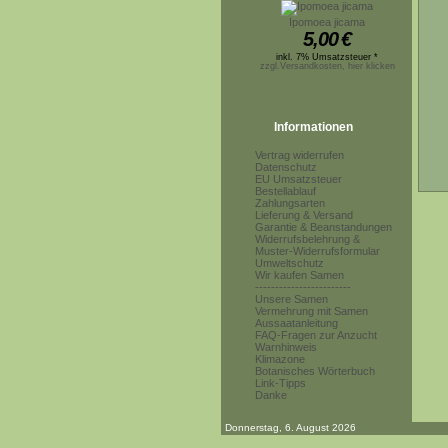
Ipomoea jicama
5,00
€
inkl. 7% Umsatzsteuer *
zzgl.Versandkosten, hier klicken
Informationen
Vertrag widerrufen
Datenschutz
EU Umsatzsteuer
Bestellablauf
Zahlungsarten
Lieferung & Versand
Garantie & Beanstandungen
Widerrufsbelehrung &
Muster-Widerrufsformular
Umweltschutz
Wir kaufen Samen
------------------------
Unsere Samen
Vermehrung mit Samen
Aussaatanleitung
FAQ-Fragen zur Anzucht
Warnhinweis
Klimazone
Botanisches Wörterbuch
Link-Tipps
Danke
Donnerstag, 6. August 2026