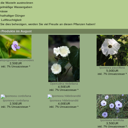
 die Wurzeln austrocknen
egelmäßige Wassergaben
unässe
hathaltiger Dünger
 Luftfeuchtigkeit
Sie dies beherzigen, werden Sie viel Freude an diesen Pflanzen haben!
 Produkte im August
alopogonium mucunoides
2,50EUR
inkl. 7% Umsatzsteuer *
Ipomoea pauciflora
5,00EUR
inkl. 7% Umsatzsteuer *
Operculina riedeliana
4,50EUR
inkl. 7% Umsatzsteuer *
Ipomoea cordofana
Ipomoea hildebrandtii
2,50EUR
4,00EUR
inkl. 7% Umsatzsteuer *
inkl. 7% Umsatzsteuer *
Ipomoea ternifolia
3,50EUR
inkl. 7% Umsatzsteuer *