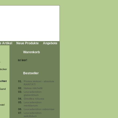
e Artikel
Neue Produkte
Angebote
Warenkorb
ist leer!
,
locker
Bestseller
chtet
01.
Protea stokoei - absolute
RARITÄT!
02.
Hakea mitchellii
 Sand
03.
Leucadendron
glaberrimum
04.
Grevillea robusta
05.
Leucadendron
viel
meridianum
06.
Leucadendron osborniae
07.
Leucadendron
salicifolium