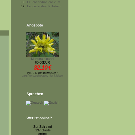
08.
Leucadendron conicum
09.
Leucadendron linifolium
Angebote
Mucuna sloanei
60,00EUR
32,10
€
inkl. 7% Umsatzsteuer *
zzgl.Versandkosten, hier klicken
Sprachen
Wer ist online?
Zur Zeit sind
137 Gäste
online.