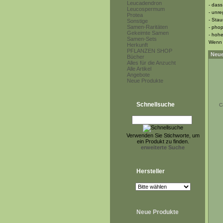
Leucadendron
- dass
Leucospermum
- unr
Protea
- Sta
Sonstige
Samen-Raritäten
- phop
Gekeimte Samen
- hohe
Samen-Sets
Wenn 
Herkunft
PFLANZEN SHOP
Neue
Bücher
Alles für die Anzucht
Alle Artikel
Angebote
Neue Produkte
Schnellsuche
C
Verwenden Sie Stichworte, um
ein Produkt zu finden.
erweiterte Suche
Hersteller
Neue Produkte