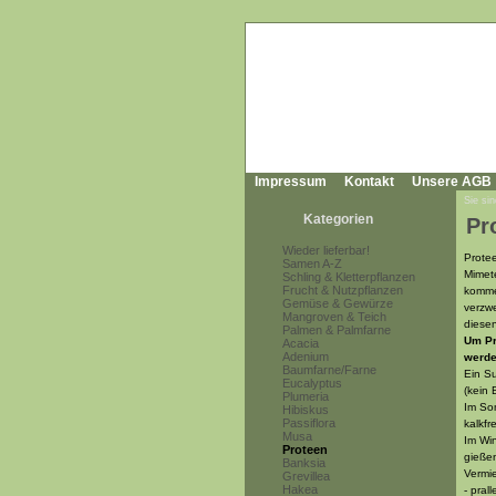
Impressum
Kontakt
Unsere AGB
Sie sin
Kategorien
Pr
Wieder lieferbar!
Prote
Samen A-Z
Mimet
Schling & Kletterpflanzen
Frucht & Nutzpflanzen
kommen
Gemüse & Gewürze
verzwe
Mangroven & Teich
diesen
Palmen & Palmfarne
Um Pr
Acacia
Adenium
werde
Baumfarne/Farne
Ein Su
Eucalyptus
(kein 
Plumeria
Im Som
Hibiskus
Passiflora
kalkfr
Musa
Im Win
Proteen
gießen
Banksia
Vermie
Grevillea
Hakea
- pral