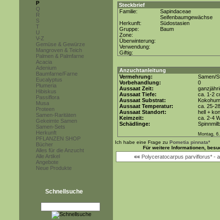
P
Steckbrief
Q
Familie:
Sapindaceae
R
Seifenbaumgewächse
S
Herkunft:
Südostasien
T
Gruppe:
Baum
U
Zone:
V-Z
Überwinterung:
Gemüse & Gewürze
Verwendung:
Mangroven & Teich
Giftig:
Palmen & Palmfarne
Acacia
Adenium
Anzuchtanleitung
Baumfarne/Farne
Vermehrung:
Samen/St
Eucalyptus
Vorbehandlung:
0
Plumeria
Aussaat Zeit:
ganzjähr
Hibiskus
Aussaat Tiefe:
ca. 1-2 
Passiflora
Aussaat Substrat:
Kokohum 
Musa
Aussaat Temperatur:
ca. 25-2
Proteen
Aussaat Standort:
hell + ko
Samen-Raritäten
Keimzeit:
ca. 2-4 
Gekeimte Samen
Schädlinge:
Spinnmil
Samen-Sets
Herkunft
Montag, 6.
PFLANZEN SHOP
Ich habe eine Frage zu
Pometia pinnata*
Bücher
Für weitere Informationen, bes
Alles für die Anzucht
Alle Artikel
««
Polyceratocarpus parviflorus* -
Angebote
Neue Produkte
Schnellsuche