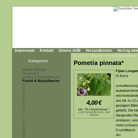
Impressum
Kontakt
Unsere AGB
Versandkosten
Vertrag wid
Sie sind hier:
Startseite
»
Frucht & Nutzpflanzen
Kategorien
Pometia pinnata*
Wieder lieferbar!
Fijian Longan
Samen A-Z
(5 Korn)
Schling & Kletterpflanzen
Frucht & Nutzpflanzen
A
schnellwüchsig
B
laubabwerfend
C
D
wechselständig
E
aus bis zu 12 
4,00
€
F
gesägten Blätt
G
inkl. 7% Umsatzsteuer *
H
gefärbt. Die k
zzgl.Versandkosten, hier
I
klicken
hängenden Risp
J
essbaren, runde
K
L
meist schwarz
M
Fruchtfleisch
N
/A>
O