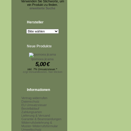
Verwenden Sie Stichworte, um
ein Produkt zu finden.
erweiterte Suche
Hersteller
Neue Produkte
Ipomoea jicama
5,00
€
inkl. 7% Umsatzsteuer *
zzgl.Versandkosten, hier klicken
Informationen
Vertrag widerrufen
Datenschutz
EU Umsatzsteuer
Bestellablauf
Zahlungsarten
Lieferung & Versand
Garantie & Beanstandungen
Widerrufsbelehrung &
Muster-Widerrufsformular
Umweltschutz