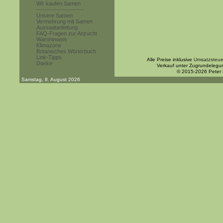
Wir kaufen Samen
------------------------
Unsere Samen
Vermehrung mit Samen
Aussaatanleitung
FAQ-Fragen zur Anzucht
Warnhinweis
Klimazone
Botanisches Wörterbuch
Link-Tipps
Alle Preise inklusive
Umsatzsteue
Danke
Verkauf unter Zugrundelegu
© 2015-2026 Peter
Samstag, 8. August 2026