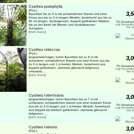
Cyathea podophylla
(Port.)
3,5
Baumfarn bis zu 6 m mit schwärzlichem Stamm und einer
Krone aus bis zu 3 m langen Wedeln, bestehend aus bis zu
60 cm langen, dunkelgrünen, doppelt gefiederten Blättern,
7% Umsatzste
die an der Basis mit Warzen und dunkelbraunen
zzgl.Versandko
hier k
Schuppen ...
[
mehr lesen
]
Cyathea rebeccae
(Port.)
3,0
langsamwüchsiger, hoher Baumfarn bis zu 8 m mit
schlankem, schwärzlichem Stamm und einer Krone aus bis
zu 3 m langen und 1 m breiten Wedeln, bestehend aus
7% Umsatzste
doppelt gefiederten, oberseits glänzend tiefgrünen,
zzgl.Versandko
unterseits ...
hier k
[
mehr lesen
]
Cyathea robertsiana
3,0
langsamwüchsiger, hoher Baumfarn bis zu 7 m mit
schlankem, schwärzlichem Stamm und einer lockeren Krone
7% Umsatzste
aus bis zu 3 m langen und 1 m breiten Wedeln, bestehend
zzgl.Versandko
aus doppelt bis dreifach gefiederten, oberseits glänzend
hier k
tiefgrünen, ...
[
mehr lesen
]
Cyathea robusta
3,0
(Port.)