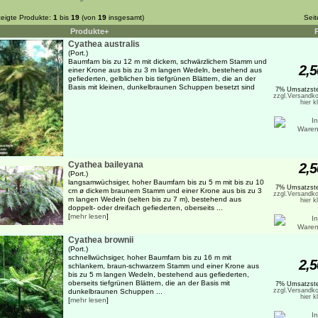
eigte Produkte:
1
bis
19
(von
19
insgesamt)
Sei
Produkte+
Cyathea australis
(Port.)
Baumfarn bis zu 12 m mit dickem, schwärzlichem Stamm und
2,5
einer Krone aus bis zu 3 m langen Wedeln, bestehend aus
gefiederten, gelblichen bis tiefgrünen Blättern, die an der
Basis mit kleinen, dunkelbraunen Schuppen besetzt sind
7% Umsatzste
zzgl.Versandko
hier k
Cyathea baileyana
2,5
(Port.)
langsamwüchsiger, hoher Baumfarn bis zu 5 m mit bis zu 10
7% Umsatzste
cm ø dickem braunem Stamm und einer Krone aus bis zu 3
zzgl.Versandko
m langen Wedeln (selten bis zu 7 m), bestehend aus
hier k
doppelt- oder dreifach gefiederten, oberseits ...
[
mehr lesen
]
Cyathea brownii
(Port.)
schnellwüchsiger, hoher Baumfarn bis zu 16 m mit
2,5
schlankem, braun-schwarzem Stamm und einer Krone aus
bis zu 5 m langen Wedeln, bestehend aus gefiederten,
oberseits tiefgrünen Blättern, die an der Basis mit
7% Umsatzste
zzgl.Versandko
dunkelbraunen Schuppen ...
hier k
[
mehr lesen
]