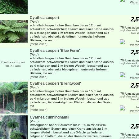
Cyathea cooperi
2,5
(Port.)
schnellwüchsiger, hoher Baumfarn bis zu 12 m mit
7% Umsatzste
schlankem, schwärzlichem Stamm und einer Krone aus bis
zzgl.Versandko
zu 4 m langen und 1 m breiten Wedeln, bestehend aus
hier k
gefiederten, oberseits tiefgrünen, unterseits helleren
Blättern, die an ...
[
mehr lesen
]
Cyathea cooperi 'Blue Form'
2,5
(Port.)
schnellwüchsiger, hoher Baumfarn bis zu 12 m mit
7% Umsatzste
schlankem, schwärzlichem Stamm und einer Krone aus bis
zzgl.Versandko
zu 4 m langen und 1 m breiten Wedeln, bestehend aus
hier k
gefiederten, oberseits blau-grünen, unterseits helleren
Blättern, die an ...
[
mehr lesen
]
Cyathea cooperi 'Brentwood'
2,5
(Port.)
schnellwüchsiger, hoher Baumfarn bis zu 15 m mit
7% Umsatzste
schlankem, schwärzlichem Stamm und einer Krone aus bis
zzgl.Versandko
zu 4 m langen und 1 m breiten Wedeln, bestehend aus
hier k
gefiederten, tief dunkelgrünen Blättern, die an der Basis
mit ...
[
mehr lesen
]
Cyathea cunninghamii
(Port.)
2,5
immergrüner, hoher Baumfarn bis zu 20 m mit dickem,
schwärzlichem Stamm und einer Krone aus bis zu 3 m
langen Wedeln, bestehend aus 3-fach- gefiederten,
7% Umsatzste
tiefgrünen Blättern, die an der Basis mit warzen, braunen
zzgl.Versandko