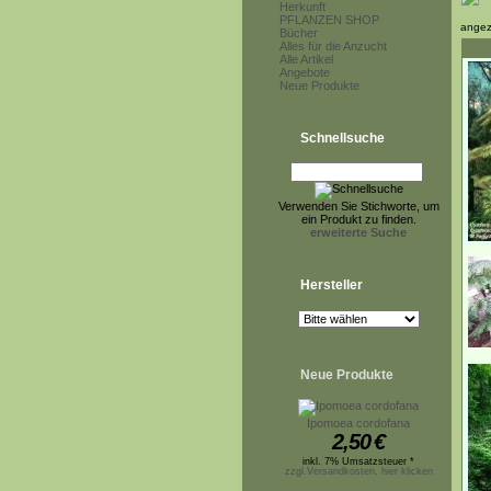
Herkunft
PFLANZEN SHOP
angez
Bücher
Alles für die Anzucht
Alle Artikel
Angebote
Neue Produkte
Schnellsuche
Verwenden Sie Stichworte, um
ein Produkt zu finden.
erweiterte Suche
Hersteller
Neue Produkte
Ipomoea cordofana
2,50
€
inkl. 7% Umsatzsteuer *
zzgl.Versandkosten, hier klicken