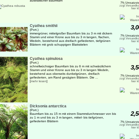
australischer Baumfarn
7% Umsatzste
zzgl.Versandko
hier k
Cyathea smithii
3,0
(Port.)
immergrüner, mittelgroßer Baumfarn bis zu 3 m mit dickem
7% Umsatzste
Stamm und einer Krone aus bis zu 3 m langen, flachen,
zzgl.Versandko
Wedeln, bestehend aus dreifach gefiederten, tiefgrünen
hier k
Blättern mit grob schuppigen Blattstielen
Cyathea spinulosa
(Port.)
3,5
schnellwüchsiger Baumfarn bis zu 6 m mit schwärzlichem
Stamm und einer Krone aus bis zu 3 m langen Wedeln,
bestehend aus oberseits dunkelgrünen, dreifach
7% Umsatzste
gefiederten, am Rand gesägten Blättern. Die ...
zzgl.Versandko
[
mehr lesen
]
hier k
Dicksonia antarctica
(Port.)
2,5
Baumfarn bis zu 15 m mit einem Stammdurchmesser von bis
zu 1 m und bis zu 3 m langen, mittel- bis tiefgrünen,
gefiederten Blättern
7% Umsatzste
zzgl.Versandko
hier k