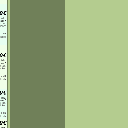
0
€
inkl.
uer *
sten,
licken
0
€
inkl.
uer *
sten,
licken
0
€
inkl.
uer *
sten,
licken
0
€