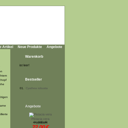
e Artikel
Neue Produkte
Angebote
Warenkorb
ist leer!
on
chtem
Bestseller
chopf
Höhe
01.
Cyathea robusta
ötigen
farne
Angebote
lierte
Pistacia vera
44,00EUR
22,00
€