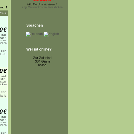
inkl. 7% Umsatzsteuer *
ten:
1
zzgl.Versandkosten, hier klicken
Preis
Sprachen
0
€
inkl.
uer *
sten,
licken
Wer ist online?
Zur Zeit sind
384 Gäste
online.
0
€
inkl.
uer *
sten,
licken
0
€
inkl.
uer *
sten,
licken