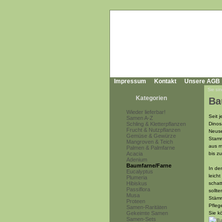
Impressum
Kontakt
Unsere AGB
Sie sin
Kategorien
Ba
Wieder lieferbar!
Seit 
Samen A-Z
Schling & Kletterpflanzen
Dinos
Frucht & Nutzpflanzen
Neuse
Gemüse & Gewürze
Stamm
Mangroven & Teich
aus m
Palmen & Palmfarne
Acacia
bis z
Adenium
Baumfarne/Farne
In de
Eucalyptus
leich
Plumeria
Hibiskus
schat
Passiflora
sollt
Musa
Stämm
Proteen
Pfleg
Samen-Raritäten
Gekeimte Samen
Sie k
Samen-Sets