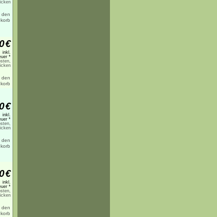
licken
0
€
inkl.
uer *
sten,
licken
0
€
inkl.
uer *
sten,
licken
0
€
inkl.
uer *
sten,
licken