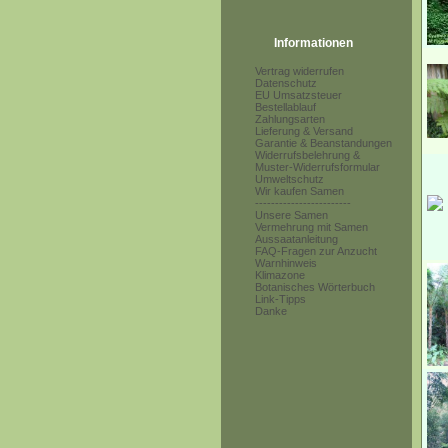
Informationen
Vertrag widerrufen
Datenschutz
EU Umsatzsteuer
Bestellablauf
Zahlungsarten
Lieferung & Versand
Garantie & Beanstandungen
Widerrufsbelehrung &
Muster-Widerrufsformular
Umweltschutz
Wir kaufen Samen
------------------------
Unsere Samen
Vermehrung mit Samen
Aussaatanleitung
FAQ-Fragen zur Anzucht
Warnhinweis
Klimazone
Botanisches Wörterbuch
Link-Tipps
Danke