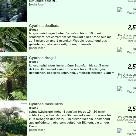
Schuppen besetzt ...
hier k
[
mehr lesen
]
Cyathea dealbata
2,5
(Port.)
langsamwüchsiger, hoher Baumfarn bis zu 10 m mit
7% Umsatzste
schlankem, schwärzlichem Stamm und einer Krone aus bis
zzgl.Versandko
zu 4 m langen und 1 m breiten Wedeln, bestehend aus
hier k
gefiederten, oberseits sattgrünen, unterseits ...
[
mehr lesen
]
Cyathea dregei
(Port.)
2,5
langsamwüchsiger, immergrüner Baumfarn bis ca. 5 m mit
dickem Stamm und einer Krone aus bis zu 3 m langen,
gefiederten, oberseits tiefgrünen, unterseits helleren Blättern
7% Umsatzste
zzgl.Versandko
hier k
Cyathea medullaris
2,5
(Port.)
schnellwüchsiger, hoher Baumfarn bis zu 15 - 20 m mit
schlankem, schwärzlichem Stamm und einer Krone aus bis
7% Umsatzste
zu 6 m langen und bis zu 2 m breiten Wedeln, bestehend
zzgl.Versandko
aus gefiederten, oberseits tiefgrünen Blättern, die an der
hier k
Basis ...
[
mehr lesen
]