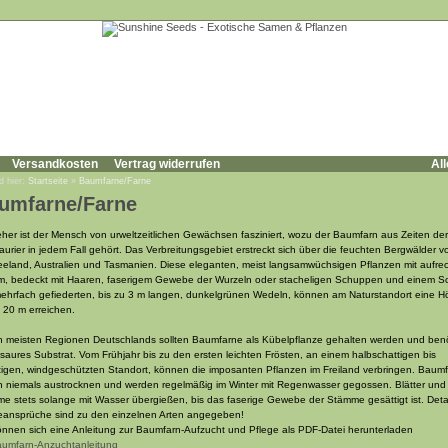
Versandkosten
Vertrag widerrufen
All
d hier:
Startseite
»
Baumfarne/Farne
umfarne/Farne
jeher ist der Mensch von urweltzeitlichen Gewächsen fasziniert, wozu der Baumfarn aus Zeiten der
aurier in jedem Fall gehört. Das Verbreitungsgebiet erstreckt sich über die feuchten Bergwälder v
eland, Australien und Tasmanien. Diese eleganten, meist langsamwüchsigen Pflanzen mit aufre
, bedeckt mit Haaren, faserigem Gewebe der Wurzeln oder stacheligen Schuppen und einem S
ehrfach gefiederten, bis zu 3 m langen, dunkelgrünen Wedeln, können am Naturstandort eine 
u 20 m erreichen.
n meisten Regionen Deutschlands sollten Baumfarne als Kübelpflanze gehalten werden und ben
t saures Substrat. Vom Frühjahr bis zu den ersten leichten Frösten, an einem halbschattigen bis
tigen, windgeschützten Standort, können die imposanten Pflanzen im Freiland verbringen. Baum
en niemals austrocknen und werden regelmäßig im Winter mit Regenwasser gegossen. Blätter und
e stets solange mit Wasser übergießen, bis das faserige Gewebe der Stämme gesättigt ist. Detail
eansprüche sind zu den einzelnen Arten angegeben!
önnen sich eine Anleitung zur Baumfarn-Aufzucht und Pflege als PDF-Datei herunterladen