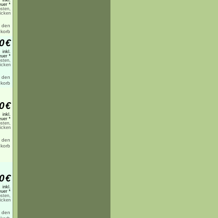
inkl.
uer *
sten,
licken
0
€
inkl.
uer *
sten,
licken
0
€
inkl.
uer *
sten,
licken
0
€
inkl.
uer *
sten,
licken