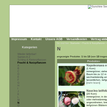
Impressum
Kontakt
Unsere AGB
Versandkosten
Vertrag wid
Sie sind hier:
Startseite
»
Frucht & Nutzpflanzen
Kategorien
N
Wieder lieferbar!
angezeigte Produkte:
1
bis
13
(von
13
insges
Samen A-Z
Schling & Kletterpflanzen
Produkte+
Frucht & Nutzpflanzen
Napoleonaea eg
A
B
(1 Korn)
C
immergrüner, vielv
D
Baum bis zu 12 m 
E
wechselständig ang
F
lanzettlichen, tief
G
[
mehr lesen
]
H
I
Nauclea latifoli
J
(20 Korn)
K
immergrüner, in d
L
oder mehrstämmig
M
angeordneten, bre
N
tiefgrünen Blättern 
O