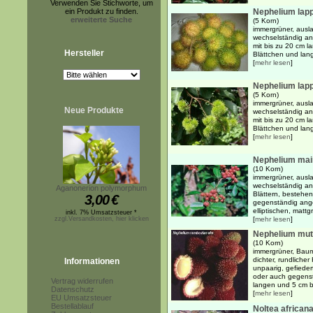
Verwenden Sie Stichworte, um
ein Produkt zu finden.
Nephelium lapp
erweiterte Suche
(5 Korn)
immergrüner, ausl
wechselständig an
mit bis zu 20 cm l
Hersteller
Blättchen und lan
[
mehr lesen
]
Nephelium lap
(5 Korn)
immergrüner, ausl
Neue Produkte
wechselständig an
mit bis zu 20 cm l
Blättchen und lan
[
mehr lesen
]
Nephelium mai
(10 Korn)
immergrüner, ausl
wechselständig an
Aganonerion polymorphum
Blättern, bestehe
3,00
€
gegenständig ange
elliptischen, mattgr
inkl. 7% Umsatzsteuer *
zzgl.Versandkosten, hier klicken
[
mehr lesen
]
Nephelium mut
(10 Korn)
immergrüner, Bau
dichter, rundliche
Informationen
unpaarig, gefieder
oder auch gegenst
Vertrag widerrufen
langen und 5 cm br
Datenschutz
[
mehr lesen
]
EU Umsatzsteuer
Bestellablauf
Noltea african