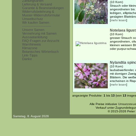
Zahlungsarten
(10 Korn)
Lieferung & Versand
Strauch oder klei
Garantie & Beanstandungen
angeordneten bis 
Widerrufsbelehrung &
ledrigen, elliptisc
Muster-Widerrufsformular
gesägten Blattrände
Umweltschutz
[
mehr lesen
]
Wir kaufen Samen
------------------------
Unsere Samen
Notelaea ligust
Vermehrung mit Samen
(10 Korn)
Aussaatanleitung
grosser Strauch o
FAQ-Fragen zur Anzucht
angeordneten, oliv
Warnhinweis
kleinen weissen Bl
Klimazone
oder purpur-schwa
Botanisches Wörterbuch
Link-Tipps
Danke
Nylandtia spin
(10 Korn)
laubabwerfender, d
mit dornigen Zweig
Blättern. Die weiß
erscheinen in Risp
[
mehr lesen
]
angezeigte Produkte:
1
bis
13
(von
13
insges
Alle Preise inklusive
Umsatzsteue
Verkauf unter Zugrundelegu
© 2015-2026 Peter
Samstag, 8. August 2026