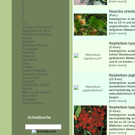
[
mehr lesen
]
P
Q
R
Nauclea orienta
S
(Port.)
T
immergrüner, in d
U
bis zu 15 m und b
V-Z
angeordneten, bre
Gemüse & Gewürze
tiefgrünen Blättern
Mangroven & Teich
[
mehr lesen
]
Palmen & Palmfarne
Acacia
Adenium
Nephelium hy
Baumfarne/Farne
(5 Korn)
Eucalyptus
immergrüner, ausl
Plumeria
hohen Brettwurzel
Hibiskus
gefiederten Blätt
Passiflora
und 8 cm breiten, e
Musa
[
mehr lesen
]
Proteen
Samen-Raritäten
Gekeimte Samen
Nephelium jugl
Samen-Sets
(10 Korn)
Herkunft
immergrüner, ausl
PFLANZEN SHOP
dunkelrotem Stamm
Bücher
wechselständig an
Alles für die Anzucht
walnußähnlichen B
Alle Artikel
langen ...
Angebote
[
mehr lesen
]
Neue Produkte
Nephelium lap
(5 Korn)
immergrüner, ausl
Schnellsuche
wechselständig an
mit bis zu 20 cm l
Blättchen und la
zahlreichen kleinen
[
mehr lesen
]