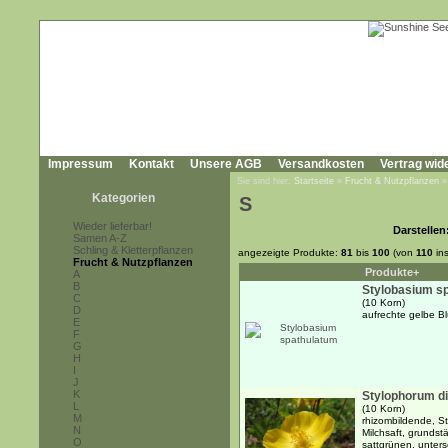
Impressum
Kontakt
Unsere AGB
Versandkosten
Vertrag wid
Sie sind hier:
Startseite
»
Frucht & Nutzpflanzen
Kategorien
S
Wieder lieferbar!
Darstellen
Samen A-Z
Schling & Kletterpflanzen
angezeigte Produkte:
81
bis
100
(von
110
in
Frucht & Nutzpflanzen
Produkte+
A
B
Stylobasium s
C
(10 Korn)
D
aufrechte gelbe B
E
F
G
H
I
J
K
Stylophorum d
L
(10 Korn)
M
rhizombildende, S
N
Milchsaft, grundst
O
sattgrünen, unters