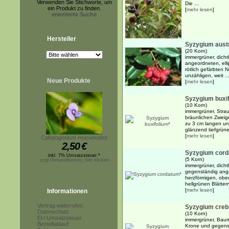
Verwenden Sie Stichworte, um
Die ...
ein Produkt zu finden.
[
mehr lesen
]
erweiterte Suche
Hersteller
Syzygium aust
(20 Korn)
immergrüner, dich
angeordneten, elli
rötlich gefärbten 
unzähligen, weit ..
Neue Produkte
[
mehr lesen
]
Syzygium buxi
(10 Korn)
immergrüner, Strau
bräunlichen Zweig
zu 3 cm langen und
glänzend tiefgrünen
[
mehr lesen
]
Calopogonium mucunoides
2,50
€
Syzygium cord
inkl. 7% Umsatzsteuer *
(5 Korn)
zzgl.Versandkosten, hier klicken
immergrüner, dicht
gegenständig angeo
herzförmigen, ober
hellgrünen Blättern
[
mehr lesen
]
Informationen
Vertrag widerrufen
Syzygium creb
Datenschutz
(10 Korn)
EU Umsatzsteuer
immergrüner, Baum
Bestellablauf
Krone und gegenst