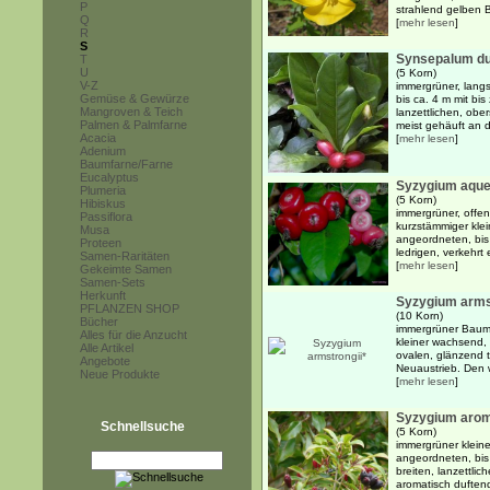
P
strahlend gelben B
Q
[
mehr lesen
]
R
S
Synsepalum du
T
U
(5 Korn)
V-Z
immergrüner, lang
Gemüse & Gewürze
bis ca. 4 m mit bi
Mangroven & Teich
lanzettlichen, ober
Palmen & Palmfarne
meist gehäuft an 
Acacia
[
mehr lesen
]
Adenium
Baumfarne/Farne
Eucalyptus
Syzygium aqu
Plumeria
(5 Korn)
Hibiskus
immergrüner, offen
Passiflora
kurzstämmiger kle
Musa
angeordneten, bis
Proteen
ledrigen, verkehrt 
Samen-Raritäten
[
mehr lesen
]
Gekeimte Samen
Samen-Sets
Herkunft
Syzygium arms
PFLANZEN SHOP
(10 Korn)
Bücher
immergrüner Baum 
Alles für die Anzucht
kleiner wachsend,
Alle Artikel
ovalen, glänzend 
Angebote
Neuaustrieb. Den w
Neue Produkte
[
mehr lesen
]
Syzygium aro
Schnellsuche
(5 Korn)
immergrüner klein
angeordneten, bis
breiten, lanzettlic
aromatisch duftend