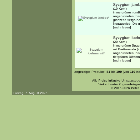
Syzygium jam
(10 Korn)
immergrüner, rund
angeordneten, bis 
glänzend tiefgrüne
Neuaustrieb. Die g
[
mehr lesen
]
Syzygium lueh
(20 Korn)
immergrüner Strau
mit Brettwurzeln (i
angeordneten, bis
tiefgrünen Blättern 
[
mehr lesen
]
angezeigte Produkte:
81
bis
100
(von
110
in
Alle Preise inklusive
Umsatzsteue
Verkauf unter Zugrundelegu
© 2015-2026 Peter
Freitag, 7. August 2026