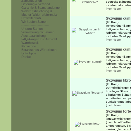
Zahlungsarten
oberseits glänzend
Lieferung & Versand
mit ebenfalls helle
Garantie & Beanstandungen
[
mehr lesen
]
Widerrufsbelehrung &
Muster-Widerrufsformular
Umweltschutz
Syzygium cumin
Wir kaufen Samen
(10 Korn)
------------------------
immergrüner Baum b
Unsere Samen
hellgrauer Rinde, 
Vermehrung mit Samen
ledrigen, glänzend
Aussaatanleitung
mit heller Mittelri
FAQ-Fragen zur Anzucht
[
mehr lesen
]
Warnhinweis
Klimazone
Syzygium cumi
Botanisches Wörterbuch
Link-Tipps
(10 Korn)
Danke
immergrüner Baum b
hellgrauer Rinde, 
ledrigen, glänzend
mit heller Mittelri
[
mehr lesen
]
Syzygium fibr
(15 Korn)
schnellwüchsiger, 
buschiger Strauch
elliptischen Blätt
schattiertem rot, p
dunkelorangefarbe
[
mehr lesen
]
Syzygium forte
(10 Korn)
langsamwüchsiger
(manchmal Brettwu
angeordneten, bis
ovalen, glänzend t