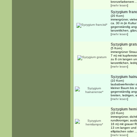
bronzefarbenem ..
[
mehr lesen
]
Syzygium franc
(20 Korn)
immergrüner, viel
ca. 30 m (in Kultu
gegenständig ange
lanzettlichen, glän
[
mehr lesen
]
Syzygium gra
(5 Korn)
immergrüner Strauc
7 m) mit kupferrot
zu 8 cm langen und
lanzettlichen, ledr
[
mehr lesen
]
Syzygium hain
(10 Korn)
laubabwerfender o
kleiner Baum bis zu
gegenständig ange
breiten, ledrigen, el
[
mehr lesen
]
Syzygium hemi
(10 Korn)
immergrüner, dich
rundkroniger, ausl
16 m) mit grauer 
13 cm langen und 5
elliptischen oder ..
[
mehr lesen
]