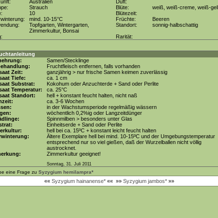
unft:
Australien
Duft:
ppe:
Strauch
Blüte:
weiß, weiß-creme, weiß-gel
e:
10
Blütezeit:
winterung:
mind. 10-15°C
Früchte:
Beeren
wendung:
Topfgarten, Wintergarten,
Standort:
sonnig-halbschattig
Zimmerkultur, Bonsai
g:
Rarität:
uchtanleitung
mehrung:
Samen/Stecklinge
behandlung:
Fruchtfleisch entfernen, falls vorhanden
aat Zeit:
ganzjährig > nur frische Samen keimen zuverlässig
aat Tiefe:
ca. 1 cm
aat Substrat:
Kokohum oder Anzuchterde + Sand oder Perlite
saat Temperatur:
ca. 25°C
aat Standort:
hell + konstant feucht halten, nicht naß
zeit:
ca. 3-6 Wochen
ssen:
in der Wachstumsperiode regelmäßig wässern
gen:
wöchentlich 0,2%ig oder Langzeitdünger
dlinge:
Spinnmilben > besonders unter Glas
trat:
Einheitserde + Sand oder Perlite
erkultur:
hell bei ca. 15ºC + konstant leicht feucht halten
rwinterung:
Ältere Exemplare hell bei mind. 10-15ºC und der Umgebungstemperatur
entsprechend nur so viel gießen, daß der Wurzelballen nicht völlig
austrocknet.
erkung:
Zimmerkultur geeignet!
Sonntag, 31. Juli 2011
be eine Frage zu
Syzygium hemilampra*
««
Syzygium hainanense*
««
»»
Syzygium jambos*
»»