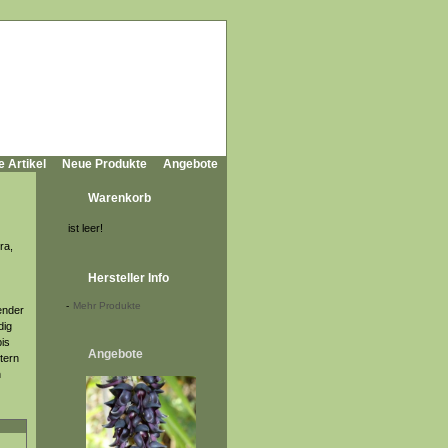
e Artikel
Neue Produkte
Angebote
Warenkorb
ist leer!
ra,
Hersteller Info
-
Mehr Produkte
ender
dig
bis
Angebote
ttern
n