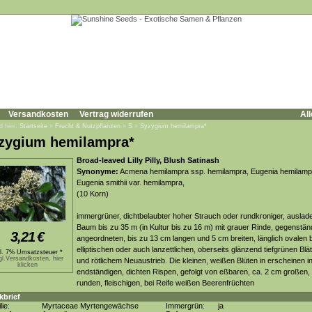
Versandkosten
Vertrag widerrufen
All
d hier:
Startseite
»
Frucht & Nutzpflanzen
»
S
»
Syzygium hemilampra*
zygium hemilampra*
Broad-leaved Lilly Pilly, Blush Satinash
Synonyme:
Acmena hemilampra ssp. hemilampra, Eugenia hemilamp
Eugenia smithii var. hemilampra,
(10 Korn)
immergrüner, dichtbelaubter hoher Strauch oder rundkroniger, auslad
Baum bis zu 35 m (in Kultur bis zu 16 m) mit grauer Rinde, gegenstän
3,21
€
angeordneten, bis zu 13 cm langen und 5 cm breiten, länglich ovalen 
elliptischen oder auch lanzettlichen, oberseits glänzend tiefgrünen Blä
kl. 7% Umsatzsteuer *
gl.Versandkosten, hier
und rötlichem Neuaustrieb. Die kleinen, weißen Blüten in erscheinen i
klicken
endständigen, dichten Rispen, gefolgt von eßbaren, ca. 2 cm großen,
runden, fleischigen, bei Reife weißen Beerenfrüchten
kbrief
lie:
Myrtaceae Myrtengewächse
Immergrün:
ja