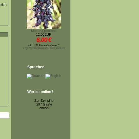
blich
Mucuna pruriens
12,00EUR
6,00
€
inkl. 7% Umsatzsteuer *
zzgl.Versandkosten, hier klicken
Sprachen
Wer ist online?
Zur Zeit sind
297 Gäste
online.