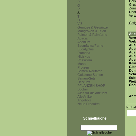
Herk
P
Gru
Q
Zon
R
Über
S
Ver
T
U
Gifti
V-Z
Gemüse & Gewürze
Mangroven & Teich
Anz
Palmen & Palmfarne
Ver
Acacia
Vor
Adenium
Auss
Baumfarne/Farne
Auss
Eucalyptus
Auss
Plumeria
Aus
Hibiskus
Auss
Passiflora
Keim
Musa
Gie
Proteen
Dün
Samen-Raritäten
Schä
Gekeimte Samen
Subs
Samen-Sets
Weit
Herkunft
Übe
PFLANZEN SHOP
Bücher
Alles für die Anzucht
Anm
Alle Artikel
Angebote
Neue Produkte
Ich ha
Schnellsuche