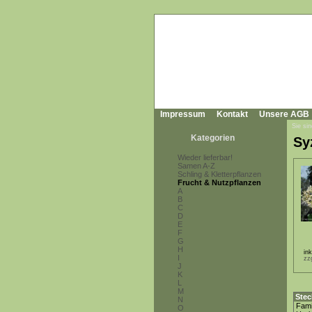
Impressum
Kontakt
Unsere AGB
Sie sin
Kategorien
Sy
Wieder lieferbar!
Samen A-Z
Schling & Kletterpflanzen
Frucht & Nutzpflanzen
A
B
C
D
E
F
G
H
in
I
zz
J
K
L
M
Stec
N
Fami
O