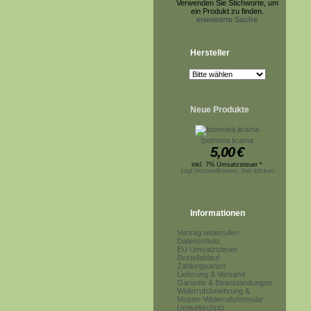
Verwenden Sie Stichworte, um
ein Produkt zu finden.
erweiterte Suche
Hersteller
Neue Produkte
Ipomoea jicama
5,00
€
inkl. 7% Umsatzsteuer *
zzgl.Versandkosten, hier klicken
Informationen
Vertrag widerrufen
Datenschutz
EU Umsatzsteuer
Bestellablauf
Zahlungsarten
Lieferung & Versand
Garantie & Beanstandungen
Widerrufsbelehrung &
Muster-Widerrufsformular
Umweltschutz