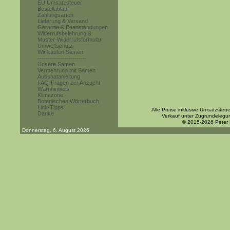
EU Umsatzsteuer
Bestellablauf
Zahlungsarten
Lieferung & Versand
Garantie & Beanstandungen
Widerrufsbelehrung &
Muster-Widerrufsformular
Umweltschutz
Wir kaufen Samen
------------------------
Unsere Samen
Vermehrung mit Samen
Aussaatanleitung
FAQ-Fragen zur Anzucht
Warnhinweis
Klimazone
Botanisches Wörterbuch
Link-Tipps
Alle Preise inklusive
Umsatzsteue
Danke
Verkauf unter Zugrundelegu
© 2015-2026 Peter
Donnerstag, 6. August 2026