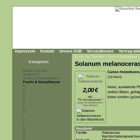
Impressum
Kontakt
Unsere AGB
Versandkosten
Vertrag wid
Sie sind hier:
Startseite
»
Frucht & Nutzpflanzen
Kategorien
Solanum melanocera
Wieder lieferbar!
Garten-Heidelbeere
Samen A-Z
(10 Korn)
Schling & Kletterpflanzen
Frucht & Nutzpflanzen
A
kleine, ausladende Pf
2,00
€
B
weißen Blüten, gefol
C
D
Keine unreifen (grün
inkl.
7% Umsatzsteuer *
E
zzgl.Versandkosten,
F
hier klicken
G
H
I
J
K
L
Steckbrief
M
Familie:
Solanaceae
N
Nachtschattengewächse
O