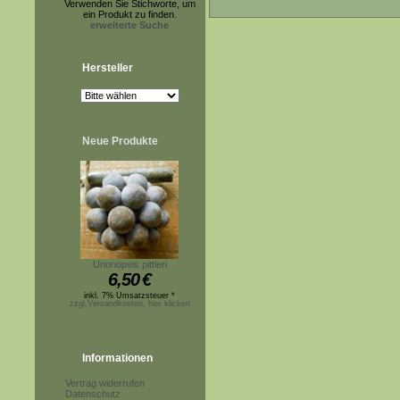
Verwenden Sie Stichworte, um
ein Produkt zu finden.
erweiterte Suche
Hersteller
Neue Produkte
Unonopsis pittieri
6,50
€
inkl. 7% Umsatzsteuer *
zzgl.Versandkosten, hier klicken
Informationen
Vertrag widerrufen
Datenschutz