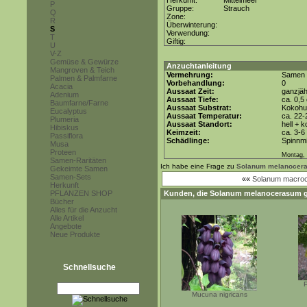
Herkunft:
Mittelmeer
P
Gruppe:
Strauch
Q
Zone:
R
Überwinterung:
S
Verwendung:
T
Giftig:
U
V-Z
Gemüse & Gewürze
Anzuchtanleitung
Mangroven & Teich
Vermehrung:
Samen
Palmen & Palmfarne
Vorbehandlung:
0
Acacia
Aussaat Zeit:
ganzjäh
Adenium
Aussaat Tiefe:
ca. 0,5
Baumfarne/Farne
Aussaat Substrat:
Kokohum
Eucalyptus
Aussaat Temperatur:
ca. 22-
Plumeria
Aussaat Standort:
hell + 
Hibiskus
Keimzeit:
ca. 3-
Passiflora
Schädlinge:
Spinnmi
Musa
Proteen
Montag, 
Samen-Raritäten
Ich habe eine Frage zu
Solanum melanocer
Gekeimte Samen
Samen-Sets
««
Solanum macro
Herkunft
PFLANZEN SHOP
Kunden, die
Solanum melanocerasum
g
Bücher
Alles für die Anzucht
Alle Artikel
Angebote
Neue Produkte
Schnellsuche
Mucuna nigricans