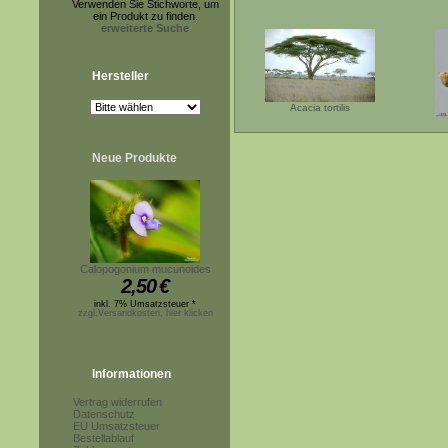
Verwenden Sie Stichworte, um
ein Produkt zu finden.
erweiterte Suche
Hersteller
Acacia tortilis
Neue Produkte
Calopogonium mucunoides
2,50
€
inkl. 7% Umsatzsteuer *
zzgl.Versandkosten, hier klicken
Informationen
Vertrag widerrufen
Datenschutz
EU Umsatzsteuer
Bestellablauf