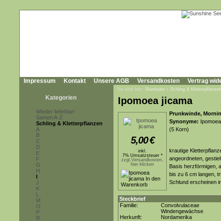
Impressum
Kontakt
Unsere AGB
Versandkosten
Vertrag wid
Sie sind hier:
Startseite
»
Schling & Kletterpflanze
Kategorien
Ipomoea jicama
Wieder lieferbar!
Prunkwinde, Mornin
Samen A-Z
Synonyme:
Ipomoea
Schling & Kletterpflanzen
A
(5 Korn)
B
5,00
€
C
D
krautige Kletterpflan
inkl.
E
7% Umsatzsteuer *
angeordneten, gestiel
F
zzgl.Versandkosten,
G
hier klicken
Basis herzförmigen, 
H
bis zu 6 cm langen, t
I
Schlund erscheinen in
J
K
L
Steckbrief
M
Familie:
Convolvulaceae
O
Windengewächse
P
Herkunft:
Nordamerika
R