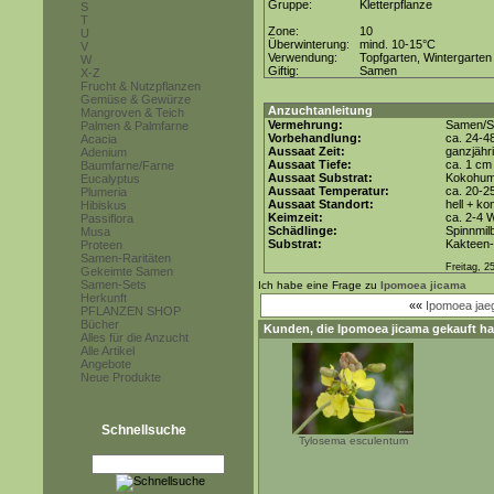
Gruppe:
Kletterpflanze
S
T
Zone:
10
U
Überwinterung:
mind. 10-15°C
V
Verwendung:
Topfgarten, Wintergarten
W
Giftig:
Samen
X-Z
Frucht & Nutzpflanzen
Gemüse & Gewürze
Anzuchtanleitung
Mangroven & Teich
Vermehrung:
Samen/St
Palmen & Palmfarne
Vorbehandlung:
ca. 24-4
Acacia
Aussaat Zeit:
ganzjähr
Adenium
Aussaat Tiefe:
ca. 1 cm
Baumfarne/Farne
Aussaat Substrat:
Kokohum 
Eucalyptus
Aussaat Temperatur:
ca. 20-2
Plumeria
Aussaat Standort:
hell + ko
Hibiskus
Keimzeit:
ca. 2-4 
Passiflora
Schädlinge:
Spinnmil
Musa
Substrat:
Kakteen-
Proteen
Samen-Raritäten
Freitag, 2
Gekeimte Samen
Samen-Sets
Ich habe eine Frage zu
Ipomoea jicama
Herkunft
««
Ipomoea jaeg
PFLANZEN SHOP
Bücher
Kunden, die
Ipomoea jicama
gekauft ha
Alles für die Anzucht
Alle Artikel
Angebote
Neue Produkte
Schnellsuche
Tylosema esculentum