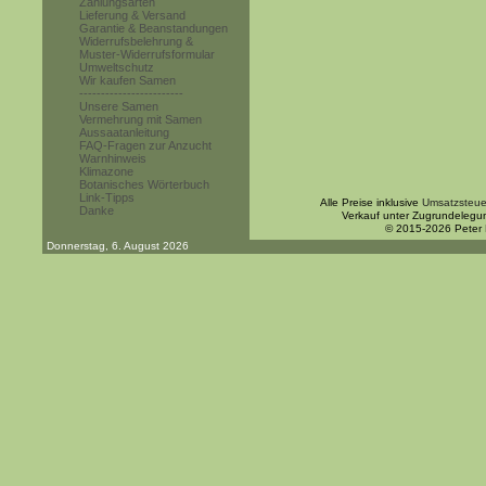
Zahlungsarten
Lieferung & Versand
Garantie & Beanstandungen
Widerrufsbelehrung &
Muster-Widerrufsformular
Umweltschutz
Wir kaufen Samen
------------------------
Unsere Samen
Vermehrung mit Samen
Aussaatanleitung
FAQ-Fragen zur Anzucht
Warnhinweis
Klimazone
Botanisches Wörterbuch
Link-Tipps
Alle Preise inklusive
Umsatzsteue
Danke
Verkauf unter Zugrundelegu
© 2015-2026 Peter
Donnerstag, 6. August 2026