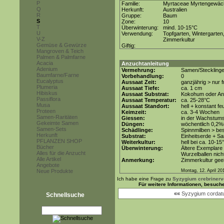
P
Familie:
Myrtaceae Myrtengewäc
Q
Herkunft:
Australien
R
Gruppe:
Baum
S
Zone:
10
T
Überwinterung:
mind. 10-15°C
U
Verwendung:
Topfgarten, Wintergarten
V-Z
Zimmerkultur
Gemüse & Gewürze
Giftig:
Mangroven & Teich
Palmen & Palmfarne
Acacia
Anzuchtanleitung
Adenium
Vermehrung:
Samen/Steckling
Baumfarne/Farne
Vorbehandlung:
0
Eucalyptus
Aussaat Zeit:
ganzjährig > nur
Plumeria
Aussaat Tiefe:
ca. 1 cm
Hibiskus
Aussaat Substrat:
Kokohum oder Anz
Passiflora
Aussaat Temperatur:
ca. 25-28°C
Musa
Aussaat Standort:
hell + konstant fe
Proteen
Keimzeit:
ca. 3-4 Wochen
Samen-Raritäten
Giessen:
in der Wachstums
Gekeimte Samen
Düngen:
wöchentlich 0,2%
Samen-Sets
Schädlinge:
Spinnmilben > be
Herkunft
Substrat:
Einheitserde + Sa
PFLANZEN SHOP
Weiterkultur:
hell bei ca. 10-15
Bücher
Überwinterung:
Ältere Exemplare 
Alles für die Anzucht
Wurzelballen nich
Alle Artikel
Anmerkung:
Zimmerkultur geei
Angebote
Neue Produkte
Montag, 12. April 20
Ich habe eine Frage zu
Syzygium crebrinerv
Für weitere Informationen, besuch
««
Syzygium cordat
Schnellsuche