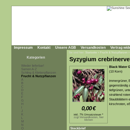
Impressum
Kontakt
Unsere AGB
Versandkosten
Vertrag wid
Sie sind hier:
Startseite
»
Frucht & Nutzpflanzen
Kategorien
Syzygium crebrinerve
Wieder lieferbar!
Black Water 
Samen A-Z
(10 Korn)
Schling & Kletterpflanzen
Frucht & Nutzpflanzen
A
immergrüner, B
B
gegenständig a
C
D
tiefgrünen, unt
E
strahlend rote
F
Staubblättern 
G
H
kirschroten, e
0,00
€
I
J
K
inkl. 7% Umsatzsteuer *
zzgl.Versandkosten, hier
L
klicken
M
N
O
Steckbrief