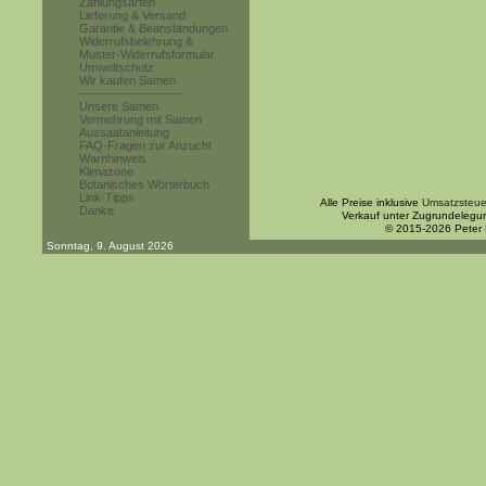
Zahlungsarten
Lieferung & Versand
Garantie & Beanstandungen
Widerrufsbelehrung &
Muster-Widerrufsformular
Umweltschutz
Wir kaufen Samen
------------------------
Unsere Samen
Vermehrung mit Samen
Aussaatanleitung
FAQ-Fragen zur Anzucht
Warnhinweis
Klimazone
Botanisches Wörterbuch
Link-Tipps
Alle Preise inklusive
Umsatzsteue
Danke
Verkauf unter Zugrundelegu
© 2015-2026 Peter
Sonntag, 9. August 2026