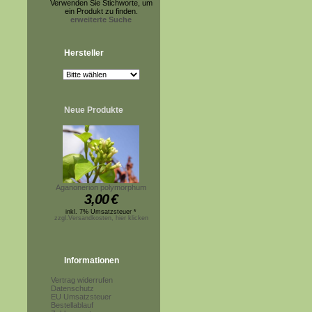
Verwenden Sie Stichworte, um
ein Produkt zu finden.
erweiterte Suche
Hersteller
Neue Produkte
Aganonerion polymorphum
3,00
€
inkl. 7% Umsatzsteuer *
zzgl.Versandkosten, hier klicken
Informationen
Vertrag widerrufen
Datenschutz
EU Umsatzsteuer
Bestellablauf