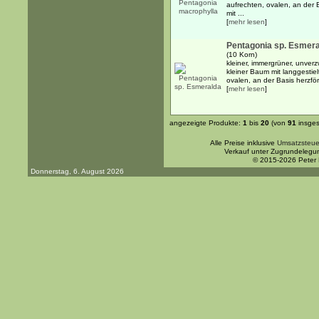
aufrechten, ovalen, an der B
mit ...
[
mehr lesen
]
Pentagonia sp. Esmer
(10 Korn)
kleiner, immergrüner, unverz
kleiner Baum mit langgestiel
ovalen, an der Basis herzförm
[
mehr lesen
]
angezeigte Produkte:
1
bis
20
(von
91
insges
Alle Preise inklusive
Umsatzsteue
Verkauf unter Zugrundelegu
© 2015-2026 Peter
Donnerstag, 6. August 2026