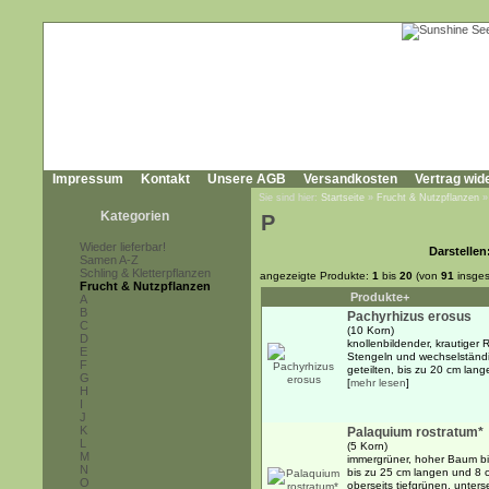
Impressum
Kontakt
Unsere AGB
Versandkosten
Vertrag wid
Sie sind hier:
Startseite
»
Frucht & Nutzpflanzen
Kategorien
P
Wieder lieferbar!
Darstellen
Samen A-Z
Schling & Kletterpflanzen
angezeigte Produkte:
1
bis
20
(von
91
insges
Frucht & Nutzpflanzen
Produkte+
A
B
Pachyrhizus erosus
C
(10 Korn)
D
knollenbildender, krautiger 
E
Stengeln und wechselständi
F
geteilten, bis zu 20 cm lang
G
[
mehr lesen
]
H
I
J
K
Palaquium rostratum*
L
(5 Korn)
M
immergrüner, hoher Baum bi
N
bis zu 25 cm langen und 8 cm
O
oberseits tiefgrünen, unters