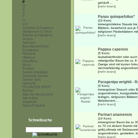
P
gehäuft ...
Q
[
mehr lesen
]
R
S
Panax quinquefolius*
T
U
(10 Korn)
V-Z
immergrünkleine Staude bis 
Gemüse & Gewürze
Blättern, bestehend aus je 5
Mangroven & Teich
tiefgrünen Fiederblättern mi
Palmen & Palmfarne
[
mehr lesen
]
Acacia
Adenium
Baumfarne/Farne
Pappea capensis
Eucalyptus
(5 Korn)
Plumeria
laubabwerfender oder auch i
Hibiskus
mittelgroßer Baum bis ca. 8
Passiflora
Zweige sind mit kurzen brä
Musa
wechselständig angeordnete
Proteen
[
mehr lesen
]
Samen-Raritäten
Gekeimte Samen
Samen-Sets
Paragenipa wrightii - R
Herkunft
(5 Korn)
PFLANZEN SHOP
immergrüner Strauch oder B
Bücher
angeordneten, kurzgestielte
Alles für die Anzucht
ledrigen, tiefgrünen Blättern
Alle Artikel
lilafarbenem ...
Angebote
[
mehr lesen
]
Neue Produkte
Parinari anamensis
(10 Korn)
Schnellsuche
immergrüner Baum bis zu 30
zu 70 cm dickem Stamm mit 
gelb),oftmals mit Stelzwurze
angeordneten, gestielten, bi
[
mehr lesen
]