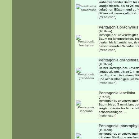
laubabwerfender Baum bis 
langgestielten, bis zu 25 c
tiefgrünen Blättern und duft
Blüten mit creme-gelb und ..
[
mehr lesen
]
Pentagonia brachyotis
(10 Korn)
immergrüner, unverzweigter 
Baum mit langgestielten, bis
ovalen bis lanzettlichen, tief
hervortretender Nervatur und
[
mehr lesen
]
Pentagonia grandiflora
(10 Korn)
kleiner, immergrüner, unver
langgestielten, bis zu 1 m g
herzförmigen, tiefgrünen Blät
und achselständigen, weißen
[
mehr lesen
]
Pentagonia lanciloba
(5 Korn)
immergrüner, unverzweigter 
Baum bis zu 5 m mit langges
länglich ovalen bis lanzettli
achselständigen, ...
[
mehr lesen
]
Pentagonia macrophyl
(10 Korn)
immergrüner, unverzweigter 
mit einer Blattkrone aus lan