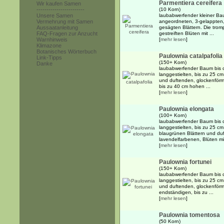
Parmentiera cereifera
Wir kaufen Samen
------------------------
(10 Korn)
Unsere Samen
laubabwerfender kleiner Ba
Vermehrung mit Samen
angeordneten, 3-gelappten,
Aussaatanleitung
gesägten Blättern. Die trom
FAQ-Fragen zur Anzucht
gestreiften Blüten mit ...
Warnhinweis
[
mehr lesen
]
Klimazone
Botanisches Wörterbuch
Paulownia catalpafolia
Link-Tipps
(150+ Korn)
Danke
laubabwerfender Baum bis 
langgestielten, bis zu 25 c
und duftenden, glockenförm
bis zu 40 cm hohen ...
[
mehr lesen
]
Paulownia elongata
(100+ Korn)
laubabwerfender Baum bis 
langgestielten, bis zu 25 c
blaugrünen Blättern und duf
lavendelfarbenen, Blüten mi
[
mehr lesen
]
Paulownia fortunei
(150+ Korn)
laubabwerfender Baum bis 
langgestielten, bis zu 25 c
und duftenden, glockenförm
endständigen, bis zu ...
[
mehr lesen
]
Paulownia tomentosa
(50 Korn)