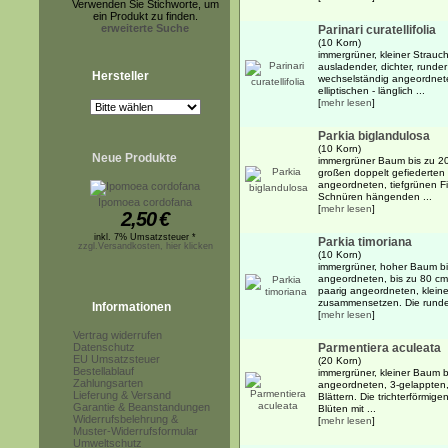
Verwenden Sie Stichworte, um
ein Produkt zu finden.
erweiterte Suche
Parinari curatellifolia
(10 Korn)
immergrüner, kleiner Strauc
ausladender, dichter, runde
Hersteller
wechselständig angeordnete
elliptischen - länglich ...
[
mehr lesen
]
Parkia biglandulosa
(10 Korn)
Neue Produkte
immergrüner Baum bis zu 20
großen doppelt gefiederten 
angeordneten, tiefgrünen Fi
Schnüren hängenden ...
Ipomoea cordofana
[
mehr lesen
]
2,50
€
inkl. 7% Umsatzsteuer *
Parkia timoriana
zzgl.Versandkosten, hier klicken
(10 Korn)
immergrüner, hoher Baum bi
angeordneten, bis zu 80 cm 
paarig angeordneten, kleine
zusammensetzen. Die runden
Informationen
[
mehr lesen
]
Vertrag widerrufen
Datenschutz
Parmentiera aculeata
EU Umsatzsteuer
(20 Korn)
Bestellablauf
immergrüner, kleiner Baum b
Zahlungsarten
angeordneten, 3-gelappten
Lieferung & Versand
Blättern. Die trichterförmig
Garantie & Beanstandungen
Blüten mit ...
Widerrufsbelehrung &
[
mehr lesen
]
Muster-Widerrufsformular
Umweltschutz