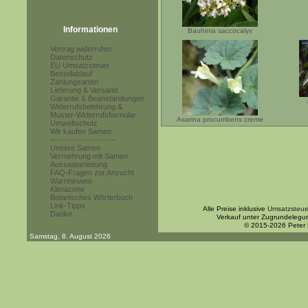
Informationen
Bauhinia saccocalyx
Vertrag widerrufen
Datenschutz
EU Umsatzsteuer
Bestellablauf
Zahlungsarten
Lieferung & Versand
Garantie & Beanstandungen
Widerrufsbelehrung &
Muster-Widerrufsformular
Asarina procumbens creme
Umweltschutz
Wir kaufen Samen
------------------------
Unsere Samen
Vermehrung mit Samen
Aussaatanleitung
FAQ-Fragen zur Anzucht
Warnhinweis
Klimazone
Botanisches Wörterbuch
Link-Tipps
Alle Preise inklusive
Umsatzsteue
Danke
Verkauf unter Zugrundelegu
© 2015-2026 Peter
Samstag, 8. August 2026