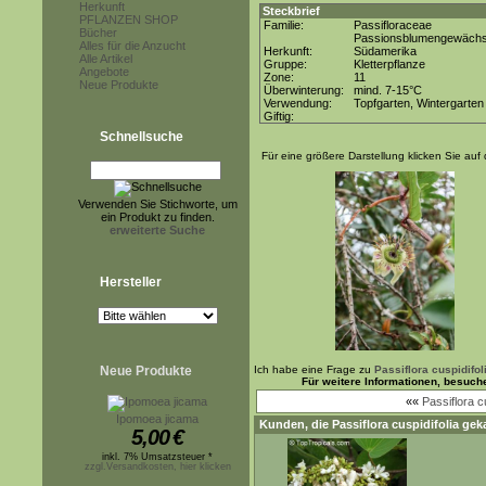
Herkunft
Steckbrief
PFLANZEN SHOP
Familie:
Passifloraceae
Bücher
Passionsblumengewäch
Alles für die Anzucht
Herkunft:
Südamerika
Alle Artikel
Gruppe:
Kletterpflanze
Angebote
Zone:
11
Neue Produkte
Überwinterung:
mind. 7-15°C
Verwendung:
Topfgarten, Wintergarten
Giftig:
Schnellsuche
Für eine größere Darstellung klicken Sie auf 
Verwenden Sie Stichworte, um
ein Produkt zu finden.
erweiterte Suche
Hersteller
Neue Produkte
Ich habe eine Frage zu
Passiflora cuspidifol
Für weitere Informationen, besuch
««
Passiflora 
Ipomoea jicama
Kunden, die
Passiflora cuspidifolia
geka
5,00
€
inkl. 7% Umsatzsteuer *
zzgl.Versandkosten, hier klicken