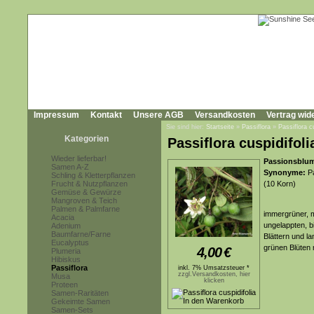
Impressum
Kontakt
Unsere AGB
Versandkosten
Vertrag wid
Sie sind hier:
Startseite
»
Passiflora
»
Passiflora cu
Kategorien
Passiflora cuspidifoli
Wieder lieferbar!
Passionsblum
Samen A-Z
Synonyme:
Pa
Schling & Kletterpflanzen
Frucht & Nutzpflanzen
(10 Korn)
Gemüse & Gewürze
Mangroven & Teich
Palmen & Palmfarne
immergrüner, 
Acacia
ungelappten, b
Adenium
Baumfarne/Farne
Blättern und la
Eucalyptus
grünen Blüten 
4,00
€
Plumeria
Hibiskus
Passiflora
inkl. 7% Umsatzsteuer *
zzgl.Versandkosten, hier
Musa
klicken
Proteen
Samen-Raritäten
Gekeimte Samen
Samen-Sets