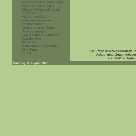
Garantie & Beanstandungen
Widerrufsbelehrung &
Muster-Widerrufsformular
Umweltschutz
Wir kaufen Samen
------------------------
Unsere Samen
Vermehrung mit Samen
Aussaatanleitung
FAQ-Fragen zur Anzucht
Warnhinweis
Klimazone
Botanisches Wörterbuch
Link-Tipps
Alle Preise inklusive
Umsatzsteue
Danke
Verkauf unter Zugrundelegu
© 2015-2026 Peter
Sonntag, 9. August 2026