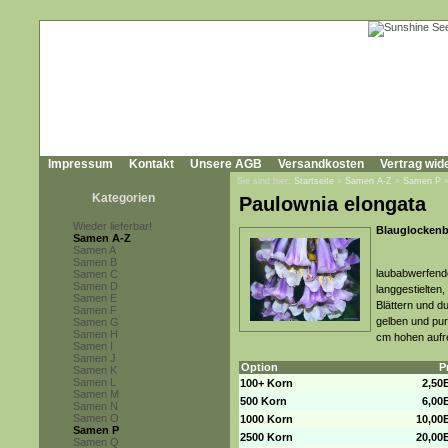
Impressum
Kontakt
Unsere AGB
Versandkosten
Vertrag wid
Sie sind hier:
Startseite
»
Samen A-Z
»
Samen P
Kategorien
Paulownia elongata
Wieder lieferbar!
Blauglockenb
Samen A-Z
Samen A
Samen B
laubabwerfend
Samen C
Samen D
langgestielten
Samen E
Blättern und d
Samen F
gelben und pur
Samen G
Samen H
cm hohen aufre
Samen I
Samen J
Option
P
Samen K
Samen L
100+ Korn
2,50
Samen M
500 Korn
6,00
Samen N
Samen O
1000 Korn
10,00
Samen P
2500 Korn
20,00
Samen Q