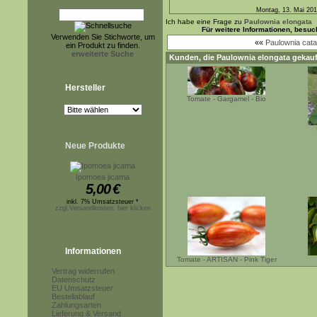
Montag, 13. Mai 20
Ich habe eine Frage zu
Paulownia elongata
Für weitere Informationen, besu
Verwenden Sie Stichworte, um
««
Paulownia catal
ein Produkt zu finden.
erweiterte Suche
Kunden, die
Paulownia elongata
gekauf
Hersteller
Tomate - Gargamel - Bio
Neue Produkte
Ipomoea jicama
5,00
€
inkl. 7% Umsatzsteuer *
zzgl.Versandkosten, hier klicken
Informationen
Tomate - ARTISAN - Pink Tiger
Vertrag widerrufen
Datenschutz
EU Umsatzsteuer
Bestellablauf
Zahlungsarten
Lieferung & Versand