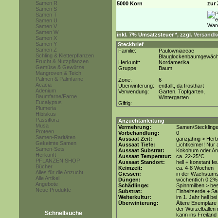
Samen R
5000 Korn
zur 
Samen S
Samen T
Samen U
Samen V
Samen W
inkl. 7% Umsatzsteuer *, zzgl.
Versandko
Samen X
Samen Y
Steckbrief
Samen Z
Familie:
Paulowniaceae
Schling & Kletterpflanzen
Blauglockenbaumgewäc
Frucht & Nutzpflanzen
Herkunft:
Nordamerika
Gemüse & Gewürze
Gruppe:
Baum
Mangroven & Teich
Palmen & Palmfarne
Zone:
6
Acacia
Überwinterung:
entfällt, da frosthart
Adenium
Verwendung:
Garten, Topfgarten,
Baumfarne/Farne
Wintergarten
Eucalyptus
Giftig:
Plumeria
Hibiskus
Passiflora
Anzuchtanleitung
Musa
Vermehrung:
Samen/Stecklinge
Proteen
Vorbehandlung:
0
Samen-Raritäten
Aussaat Zeit:
ganzjährig > Herb
Gekeimte Samen
Aussaat Tiefe:
Lichtkeimer! Nur 
Samen-Sets
Aussaat Substrat:
Kokohum oder Anz
Herkunft
Aussaat Temperatur:
ca. 22-25°C
PFLANZEN SHOP
Aussaat Standort:
hell + konstant fe
Bücher
Keimzeit:
ca. 4-8 Wochen
Alles für die Anzucht
Giessen:
in der Wachstums
Alle Artikel
Düngen:
wöchentlich 0,2%
Angebote
Schädlinge:
Spinnmilben > be
Neue Produkte
Substrat:
Einheitserde + Sa
Weiterkultur:
im 1. Jahr hell be
Überwinterung:
Ältere Exemplare 
der Wurzelballen n
Schnellsuche
kann ins Freiland