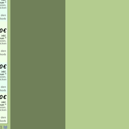
inkl.
uer *
sten,
licken
0
€
inkl.
uer *
sten,
licken
0
€
inkl.
uer *
sten,
licken
0
€
inkl.
uer *
sten,
licken
.
5
[»]