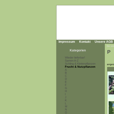
Impressum
Kontakt
Unsere AGB
Sie sin
Kategorien
P
Wieder lieferbar!
Samen A-Z
Schling & Kletterpflanzen
angez
Frucht & Nutzpflanzen
A
B
C
D
E
F
G
H
I
J
K
L
M
N
O