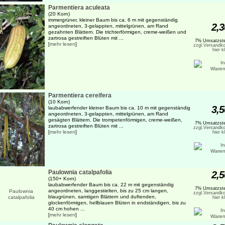
Parmentiera aculeata
(20 Korn)
immergrüner, kleiner Baum bis ca. 6 m mit gegenständig
2,3
angeordneten, 3-gelappten, mittelgrünen, am Rand
gezahnten Blättern. Die trichterförmigen, creme-weißen und
zartrosa gestreiften Blüten mit ...
7% Umsatzste
[
mehr lesen
]
zzgl.Versandko
hier k
Parmentiera cereifera
(10 Korn)
3,5
laubabwerfender kleiner Baum bis ca. 10 m mit gegenständig
angeordneten, 3-gelappten, mittelgrünen, am Rand
gesägten Blättern. Die trompetenförmigen, creme-weißen,
7% Umsatzste
zartrosa gestreiften Blüten mit ...
zzgl.Versandko
[
mehr lesen
]
hier k
Paulownia catalpafolia
2,5
(150+ Korn)
laubabwerfender Baum bis ca. 22 m mit gegenständig
7% Umsatzste
angeordneten, langgestielten, bis zu 25 cm langen,
zzgl.Versandko
blaugrünen, samtigen Blättern und duftenden,
hier k
glockenförmigen, hellblauen Blüten in endständigen, bis zu
40 cm hohen ...
[
mehr lesen
]