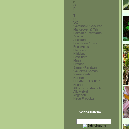
P
Q
R
S
T
U
V-Z
Gemüse & Gewürze
Mangroven & Teich
Palmen & Palmfarne
Acacia
Adenium
Baumfarne/Farne
Eucalyptus
Plumeria
Hibiskus
Passiflora
Musa
Proteen
Samen-Raritäten
Gekeimte Samen
Samen-Sets
Herkunft
PFLANZEN SHOP
Bücher
Alles für die Anzucht
Alle Artikel
Angebote
Neue Produkte
Schnellsuche