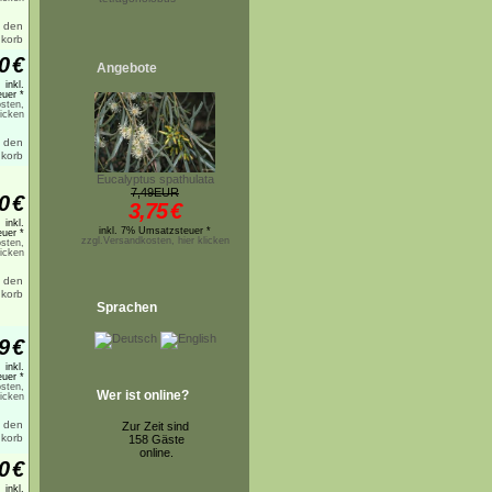
0
€
Angebote
inkl.
uer *
sten,
licken
Eucalyptus spathulata
7,49EUR
0
€
3,75
€
inkl.
inkl. 7% Umsatzsteuer *
uer *
zzgl.Versandkosten, hier klicken
sten,
licken
Sprachen
9
€
inkl.
uer *
sten,
Wer ist online?
licken
Zur Zeit sind
158 Gäste
online.
0
€
inkl.