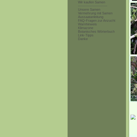
Wir kaufen Samen
------------------------
Unsere Samen
Vermehrung mit Samen
Aussaatanleitung
FAQ-Fragen zur Anzucht
Warnhinweis
Klimazone
Botanisches Wörterbuch
Link-Tipps
Danke