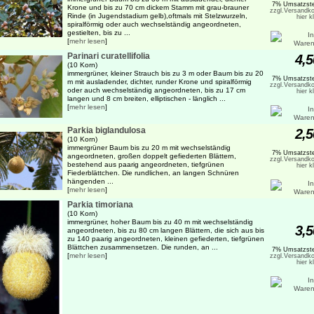
7% Umsatzste
Krone und bis zu 70 cm dickem Stamm mit grau-brauner
zzgl.Versandko
Rinde (in Jugendstadium gelb),oftmals mit Stelzwurzeln,
hier k
spiralförmig oder auch wechselständig angeordneten,
gestielten, bis zu ...
[
mehr lesen
]
Parinari curatellifolia
4,5
(10 Korn)
immergrüner, kleiner Strauch bis zu 3 m oder Baum bis zu 20
7% Umsatzste
m mit ausladender, dichter, runder Krone und spiralförmig
zzgl.Versandko
oder auch wechselständig angeordneten, bis zu 17 cm
hier k
langen und 8 cm breiten, elliptischen - länglich ...
[
mehr lesen
]
Parkia biglandulosa
2,5
(10 Korn)
immergrüner Baum bis zu 20 m mit wechselständig
7% Umsatzste
angeordneten, großen doppelt gefiederten Blättern,
zzgl.Versandko
bestehend aus paarig angeordneten, tiefgrünen
hier k
Fiederblättchen. Die rundlichen, an langen Schnüren
hängenden ...
[
mehr lesen
]
Parkia timoriana
(10 Korn)
immergrüner, hoher Baum bis zu 40 m mit wechselständig
3,5
angeordneten, bis zu 80 cm langen Blättern, die sich aus bis
zu 140 paarig angeordneten, kleinen gefiederten, tiefgrünen
Blättchen zusammensetzen. Die runden, an ...
7% Umsatzste
[
mehr lesen
]
zzgl.Versandko
hier k