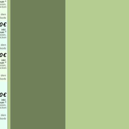
uer *
sten,
licken
0
€
inkl.
uer *
sten,
licken
0
€
inkl.
uer *
sten,
licken
0
€
inkl.
uer *
sten,
licken