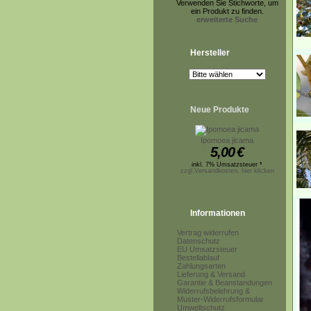
Verwenden Sie Stichworte, um
ein Produkt zu finden.
erweiterte Suche
Hersteller
Neue Produkte
Ipomoea jicama
5,00
€
inkl. 7% Umsatzsteuer *
zzgl.Versandkosten, hier klicken
Informationen
Vertrag widerrufen
Datenschutz
EU Umsatzsteuer
Bestellablauf
Zahlungsarten
Lieferung & Versand
Garantie & Beanstandungen
Widerrufsbelehrung &
Muster-Widerrufsformular
Umweltschutz