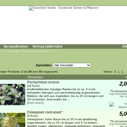
Versandkosten
Vertrag widerrufen
All
d hier:
Startseite
»
Frucht & Nutzpflanzen
»
P
Darstellen:
eigte Produkte:
1
bis
20
(von
91
insgesamt)
Seiten:
1
2
3
..
Produkte+
Pachyrhizus erosus
2,0
(10 Korn)
knollenbildender, krautiger Ranker bis zu ca. 5 m mit
7% Umsatzste
behaarten Stengeln und wechselständig angeordneten
zzgl.Versandko
Blättern, die sich aus 3-geteilten, bis zu 20 cm langen und
hier k
20 cm breiten, breit-ovalen bis ...
[
mehr lesen
]
Palaquium rostratum*
5,0
(5 Korn)
immergrüner, hoher Baum bis zu 55 m mit spiralförmig
7% Umsatzste
angeordneten, bis zu 25 cm langen und 8 cm breiten,
zzgl.Versandko
länglich ovalen, elliptischen, oberseits tiefgrünen, unterseits
hier k