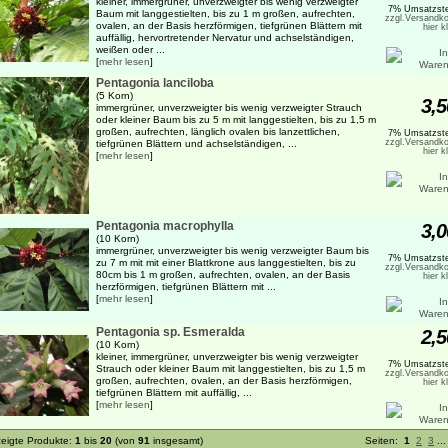
kleiner, immergrüner, unverzweigter bis wenig verzweigter
7% Umsatzste
Baum mit langgestielten, bis zu 1 m großen, aufrechten,
zzgl.Versandko
ovalen, an der Basis herzförmigen, tiefgrünen Blättern mit
hier k
auffällig, hervortretender Nervatur und achselständigen,
weißen oder ...
[
mehr lesen
]
Pentagonia lanciloba
(5 Korn)
3,5
immergrüner, unverzweigter bis wenig verzweigter Strauch
oder kleiner Baum bis zu 5 m mit langgestielten, bis zu 1,5 m
großen, aufrechten, länglich ovalen bis lanzettlichen,
7% Umsatzste
zzgl.Versandko
tiefgrünen Blättern und achselständigen, ...
hier k
[
mehr lesen
]
Pentagonia macrophylla
3,0
(10 Korn)
immergrüner, unverzweigter bis wenig verzweigter Baum bis
7% Umsatzste
zu 7 m mit mit einer Blattkrone aus langgestielten, bis zu
zzgl.Versandko
80cm bis 1 m großen, aufrechten, ovalen, an der Basis
hier k
herzförmigen, tiefgrünen Blättern mit ...
[
mehr lesen
]
Pentagonia sp. Esmeralda
2,5
(10 Korn)
kleiner, immergrüner, unverzweigter bis wenig verzweigter
7% Umsatzste
Strauch oder kleiner Baum mit langgestielten, bis zu 1,5 m
zzgl.Versandko
großen, aufrechten, ovalen, an der Basis herzförmigen,
hier k
tiefgrünen Blättern mit auffällig, ...
[
mehr lesen
]
eigte Produkte:
1
bis
20
(von
91
insgesamt)
Seiten:
1
2
3
..