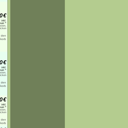
0
€
inkl.
uer *
sten,
licken
0
€
inkl.
uer *
sten,
licken
0
€
inkl.
uer *
sten,
licken