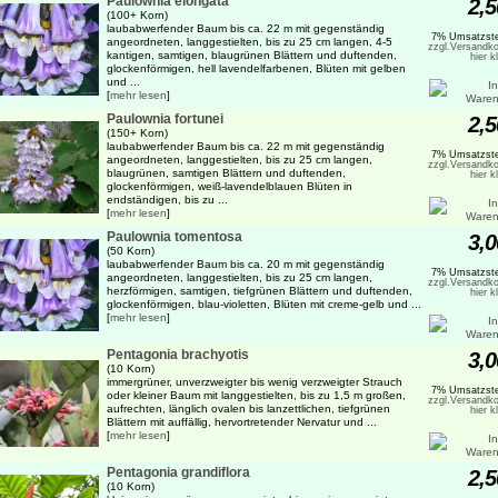
Paulownia elongata
2,5
(100+ Korn)
laubabwerfender Baum bis ca. 22 m mit gegenständig
7% Umsatzste
angeordneten, langgestielten, bis zu 25 cm langen, 4-5
zzgl.Versandko
kantigen, samtigen, blaugrünen Blättern und duftenden,
hier k
glockenförmigen, hell lavendelfarbenen, Blüten mit gelben
und ...
[
mehr lesen
]
Paulownia fortunei
2,5
(150+ Korn)
laubabwerfender Baum bis ca. 22 m mit gegenständig
7% Umsatzste
angeordneten, langgestielten, bis zu 25 cm langen,
zzgl.Versandko
blaugrünen, samtigen Blättern und duftenden,
hier k
glockenförmigen, weiß-lavendelblauen Blüten in
endständigen, bis zu ...
[
mehr lesen
]
Paulownia tomentosa
3,0
(50 Korn)
laubabwerfender Baum bis ca. 20 m mit gegenständig
7% Umsatzste
angeordneten, langgestielten, bis zu 25 cm langen,
zzgl.Versandko
herzförmigen, samtigen, tiefgrünen Blättern und duftenden,
hier k
glockenförmigen, blau-violetten, Blüten mit creme-gelb und ...
[
mehr lesen
]
Pentagonia brachyotis
3,0
(10 Korn)
immergrüner, unverzweigter bis wenig verzweigter Strauch
7% Umsatzste
oder kleiner Baum mit langgestielten, bis zu 1,5 m großen,
zzgl.Versandko
aufrechten, länglich ovalen bis lanzettlichen, tiefgrünen
hier k
Blättern mit auffällig, hervortretender Nervatur und ...
[
mehr lesen
]
Pentagonia grandiflora
2,5
(10 Korn)