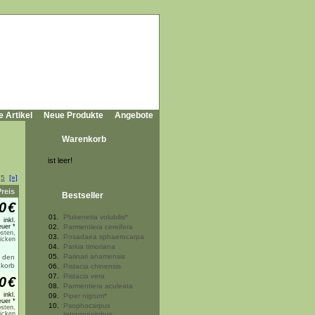
e Artikel
Neue Produkte
Angebote
Warenkorb
ist leer!
.
5
[»]
Preis
Bestseller
0
€
01.
Plukenetia volubilis*
inkl.
uer *
02.
Parmentiera cereifera
sten,
03.
Posadaea sphaerocarpa
licken
04.
Parkia timoriana
05.
Parinari anamensis
06.
Pistacia chinensis
07.
Pistacia vera
0
€
08.
Parmentiera aculeata
inkl.
09.
Piper nigrum*
uer *
10.
Psophocarpus
sten,
licken
tetragonolobus