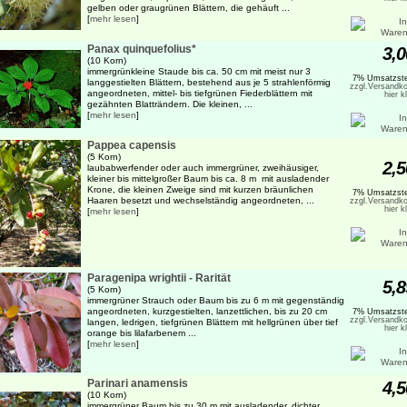
gelben oder graugrünen Blättern, die gehäuft ...
[
mehr lesen
]
Panax quinquefolius*
3,0
(10 Korn)
immergrünkleine Staude bis ca. 50 cm mit meist nur 3
7% Umsatzste
langgestielten Blättern, bestehend aus je 5 strahlenförmig
zzgl.Versandko
angeordneten, mittel- bis tiefgrünen Fiederblättern mit
hier k
gezähnten Blatträndern. Die kleinen, ...
[
mehr lesen
]
Pappea capensis
(5 Korn)
2,5
laubabwerfender oder auch immergrüner, zweihäusiger,
kleiner bis mittelgroßer Baum bis ca. 8 m mit ausladender
Krone, die kleinen Zweige sind mit kurzen bräunlichen
7% Umsatzste
Haaren besetzt und wechselständig angeordneten, ...
zzgl.Versandko
hier k
[
mehr lesen
]
Paragenipa wrightii - Rarität
5,8
(5 Korn)
immergrüner Strauch oder Baum bis zu 6 m mit gegenständig
angeordneten, kurzgestielten, lanzettlichen, bis zu 20 cm
7% Umsatzste
zzgl.Versandko
langen, ledrigen, tiefgrünen Blättern mit hellgrünen über tief
hier k
orange bis lilafarbenem ...
[
mehr lesen
]
Parinari anamensis
4,5
(10 Korn)
immergrüner Baum bis zu 30 m mit ausladender, dichter