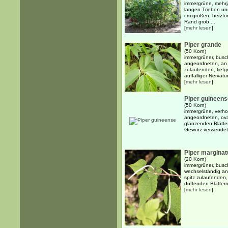
immergrüne, mehrjä
langen Trieben un
cm großen, herzför
Rand grob ...
[
mehr lesen
]
Piper grande
(50 Korn)
immergrüner, busc
angeordneten, an 
zulaufenden, tiefgr
auffälliger Nervatur
[
mehr lesen
]
Piper guineens
(50 Korn)
immergrüne, verho
angeordneten, ova
glänzenden Blätter
Gewürz verwendet
Piper margina
(20 Korn)
immergrüner, busc
wechselständig an
spitz zulaufenden,
duftenden Blättern m
[
mehr lesen
]