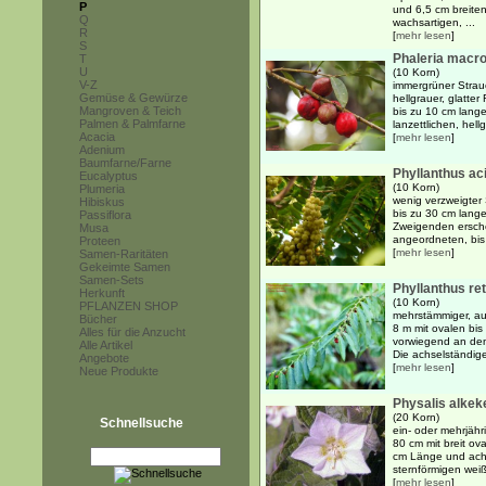
P
und 6,5 cm breiten,
Q
wachsartigen, ...
R
[
mehr lesen
]
S
Phaleria macr
T
U
(10 Korn)
V-Z
immergrüner Strau
Gemüse & Gewürze
hellgrauer, glatt
Mangroven & Teich
bis zu 10 cm lange
Palmen & Palmfarne
lanzettlichen, hell
Acacia
[
mehr lesen
]
Adenium
Baumfarne/Farne
Phyllanthus ac
Eucalyptus
(10 Korn)
Plumeria
wenig verzweigter 
Hibiskus
bis zu 30 cm lang
Passiflora
Zweigenden ersch
Musa
angeordneten, bis 
Proteen
[
mehr lesen
]
Samen-Raritäten
Gekeimte Samen
Samen-Sets
Phyllanthus ret
Herkunft
(10 Korn)
PFLANZEN SHOP
mehrstämmiger, au
Bücher
8 m mit ovalen bis 
Alles für die Anzucht
vorwiegend an de
Alle Artikel
Die achselständige
Angebote
[
mehr lesen
]
Neue Produkte
Physalis alkek
(20 Korn)
Schnellsuche
ein- oder mehrjähr
80 cm mit breit ov
cm Länge und achs
sternförmigen weiß
[
mehr lesen
]