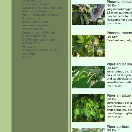
Zahlungsarten
Pimenta dioica
Lieferung & Versand
(10 Korn)
Garantie & Beanstandungen
langsamwüchsiger,
Widerrufsbelehrung &
12 m mit gegenstä
Muster-Widerrufsformular
breit lanzettlichen
Umweltschutz
Nelkenpfeffer dufte
Wir kaufen Samen
[
mehr lesen
]
------------------------
Unsere Samen
Vermehrung mit Samen
Pimenta race
Aussaatanleitung
(10 Korn)
FAQ-Fragen zur Anzucht
Beschreibung folgt.
Warnhinweis
Klimazone
Botanisches Wörterbuch
Link-Tipps
Danke
Piper aduncum
(15 Korn)
immergrüner, dicht
zu 7 m mit lange
und wechselständi
lanzettlichen, unte
[
mehr lesen
]
Piper amalago
(20 Korn)
immergrüner, schl
(am Naturstandort 
angeordneten, bis
herzförmigen, glän
[
mehr lesen
]
Piper auritum
(20 Korn)