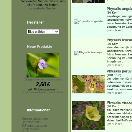
Verwenden Sie Stichworte, um
ein Produkt zu finden.
erweiterte Suche
Physalis angul
(20 Korn)
einjährige, krauti
lanzettlichen, tei
Hersteller
feiner Nervatur, kl
Zeichnung im Zentr
[
mehr lesen
]
Physalis ixoca
(20 Korn)
Neue Produkte
ein- oder mehrjähr
lanzettlichen, tei
feiner Nervatur, kl
Zeichnung im Zentr
lindgrünen ...
[
mehr lesen
]
Physalis peruv
(100 Korn)
ein- oder mehrjähri
Calopogonium mucunoides
behaarten, ovalen,
2,50
€
achselständigen g
Zentrum, aus denen
inkl. 7% Umsatzsteuer *
zzgl.Versandkosten, hier klicken
[
mehr lesen
]
Physalis visco
(20 Korn)
Informationen
ein- oder mehrjähri
behaarten, klebrig
achselständigen g
Vertrag widerrufen
kleine, bei Reife o
Datenschutz
[
mehr lesen
]
EU Umsatzsteuer
Bestellablauf