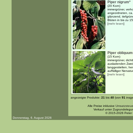
Piper nigrum*
(20 Korn)
immergrüner, verh
angeordneten, ca.
glänzend, tiefgrün
Blüten in bis zu 1
[
mehr lesen
]
Piper obliquum
(15 Korn)
immergrüner, dicht
ausladenden Zwei
langgestielten, her
auffälliger Nervatur
[
mehr lesen
]
angezeigte Produkte:
21
bis
40
(von
91
insg
Alle Preise inklusive
Umsatzsteue
Verkauf unter Zugrundelegu
© 2015-2026 Peter
Donnerstag, 6. August 2026