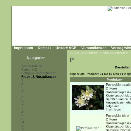
Impressum
Kontakt
Unsere AGB
Versandkosten
Vertrag wid
Sie sind hier:
Startseite
»
Frucht & Nutzpflanzen
Kategorien
P
Wieder lieferbar!
Darstellen
Samen A-Z
Schling & Kletterpflanzen
angezeigte Produkte:
21
bis
40
(von
91
insg
Frucht & Nutzpflanzen
Produkte+
A
B
Pereskia acule
C
(5 Korn)
D
starkwüchsiger, re
E
Kletterstrauch bis
F
Sproßen und ca. 1
G
kurzgestielten, el
H
tiefgrünen, ...
I
[
mehr lesen
]
J
K
Pereskia bleo
L
(5 Korn)
M
starkwüchsiger, re
N
Kletterstrauch bis
O
Sprossen, wechsel