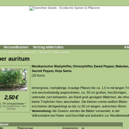
Versandkosten
Vertrag widerrufen
All
d hier:
Startseite
»
Samen A-Z
»
Samen P
»
Piper auritum
per auritum
Mexikanischer Blattpfeffer, Ohrenpfeffer, Eared Pepper, Makulan,
Sacred Pepper, Hoja Santa
(20 Korn)
immergrüne, mehrjährige, krautige Pflanze bis ca. 1,5 m mit langen Tr
und wechselständig angeordneten, ca. 30 cm großen, herzförmigen,
2,50
€
unterseits zart behaarten, am Rand grob gesägten Blättchen, die ofm
kleine Tröpfchen Harz abscheiden. Die kleinen creme-weißen Blüten
kl. 7% Umsatzsteuer *
erscheinen dichtgedrängt an bis zu 30 cm langen, aufrechten Ähren.
gl.Versandkosten, hier
klicken
Verwendung:
Als Gewürz werden die Blätter verwendet, in der
Volksmedizin bei Fieber und Durchfall und äußerlich zur Wundbehand
kbrief
lie:
Piperaceae
Immergrün:
ja