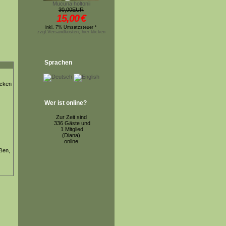
Mucuna holtonii
30,00EUR
15,00
€
inkl. 7% Umsatzsteuer *
zzgl.Versandkosten, hier klicken
Sprachen
ücken
Wer ist online?
Zur Zeit sind
336 Gäste und
1 Mitglied
(Diana)
online.
ßen,