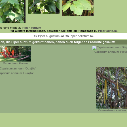
be eine Frage zu
Piper auritum
Für weitere Informationen, besuchen Sie bitte die Homepage zu
Piper auritum
.
««
Piper augustum
««
»»
Piper peltatum
»»
en, die
Piper auritum
gekauft haben, haben auch folgende Produkte gekauft:
Capsicum annuum 'Piqui
Canna tuerckheimii
apsicum annuum 'Guajillo'
Parmentiera cereifera