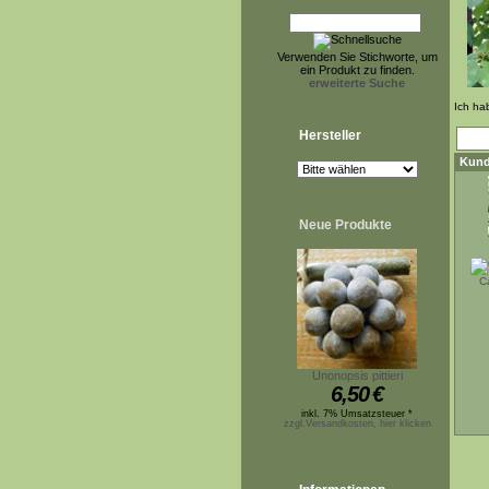
Verwenden Sie Stichworte, um
ein Produkt zu finden.
erweiterte Suche
Ich ha
Hersteller
Kund
Neue Produkte
C
Unonopsis pittieri
6,50
€
inkl. 7% Umsatzsteuer *
zzgl.Versandkosten, hier klicken