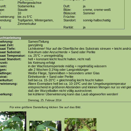
Pfeffergewächse
unft:
Südamerika
Duft:
ja
ppe:
Staude
Blüte:
creme, creme-weiß
e:
10
Blütezeit:
Sommer
winterung:
bis zu 5°C
Früchte:
wendung:
Topfgarten, Wintergarten,
Standort:
sonnig-halbschattig
Zimmerkultur
g:
Rarität:
ja
uchtanleitung
mehrung:
Samen/Teilung
aat Zeit:
ganzjährig
aat Tiefe:
Lichtkeimer! Nur auf die Oberfläche des Substrats streuen + leicht andr
aat Substrat:
Kokohum oder Anzuchterde + Sand oder Perlite
saat Temperatur:
ca. 25°C > unregelmäßig
aat Standort:
hell + konstant leicht feucht halten, nicht naß
zeit:
bis Keimung erfolgt
ssen:
in der Wachstumsperiode mäßig + regelmäßig wässern
gen:
alle 2 Wochen 0,1%ig oder Langzeitdünger
dlinge:
Weiße Fliege, Spinnmilben > besonders unter Glas
trat:
Einheitserde + Sand oder Perlite
erkultur:
hell bei ca. 15-20°C + gleichmäßig leicht feucht halten
rwinterung:
Ältere Exemplare hell bei ca. 10-15ºC und der Umgebungstemperatur
entsprechend in größeren Abständen und kleinen Mengen nur so viel gie
daß der Wurzelballen nicht völlig austrocknet.
erkung:
bei kühlerer Überwinterung kann das Laub abgeworfen werden!
Dienstag, 25. Februar 2014
Für eine größere Darstellung klicken Sie auf das Bild.