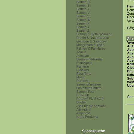
Samen R
Samen S
Herk
Samen T
Gru
Samen U
Zon
Samen V
Über
Samen W
Ver
Samen X
Samen Y
Gifti
Samen Z
Schling & Kletterpflanzen
Frucht & Nutzpflanzen
Anz
Gemüse & Gewürze
Ver
Mangroven & Teich
Auss
Palmen & Palmfarne
Auss
Acacia
Auss
Adenium
Aus
Baumfarne/Farne
Auss
Eucalyptus
Keim
Plumeria
Gie
Hibiskus
Dün
Passiflora
Schä
Musa
Subs
Proteen
Weit
Samen-Raritäten
Übe
Gekeimte Samen
Samen-Sets
Herkunft
Anm
PFLANZEN SHOP
Bücher
Alles für die Anzucht
Alle Artikel
Angebote
Neue Produkte
Schnellsuche