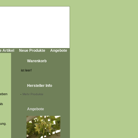
e Artikel
Neue Produkte
Angebote
Warenkorb
ist leer!
Hersteller Info
ieben
-
Mehr Produkte
als
Angebote
lung.