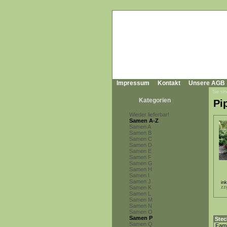
Impressum
Kontakt
Unsere AGB
Sie sin
Kategorien
Pi
Wieder lieferbar!
Samen A-Z
Samen A
Samen B
Samen C
Samen D
Samen E
Samen F
Samen G
Samen H
Samen I
Samen J
in
Samen K
zz
Samen L
Samen M
Samen N
Samen O
Samen P
Stec
Samen Q
Fami