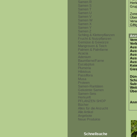
Samen R
Herk
Samen S
Gru
Samen T
Samen U
Zon
Samen V
Über
Samen W
Ver
Samen X
Gifti
Samen Y
Samen Z
Schling & Kletterpflanzen
Anz
Frucht & Nutzpflanzen
Ver
Gemüse & Gewürze
Vor
Mangroven & Teich
Auss
Palmen & Palmfarne
Auss
Acacia
Auss
Adenium
Aus
Baumfarne/Farne
Auss
Eucalyptus
Keim
Plumeria
Gie
Hibiskus
Passiflora
Dün
Musa
Schä
Proteen
Subs
Samen-Raritäten
Weit
Gekeimte Samen
Übe
Samen-Sets
Herkunft
PFLANZEN SHOP
Anm
Bücher
Alles für die Anzucht
Alle Artikel
Angebote
Neue Produkte
Schnellsuche