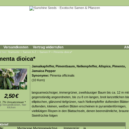
Versandkosten
Vertrag widerrufen
All
d hier:
Startseite
»
Samen A-Z
»
Samen P
»
Pimenta dioica*
menta dioica*
Jamaikapfeffer, Pimentbaum, Nelkenpfeffer, Allspice, Pimento,
Jamaica Pepper
Synonyme:
Pimenta officinalis
(10 Korn)
langsamwüchsiger, immergrüner, zweihäusiger Baum bis ca. 12 m mit
2,50
€
gegenständig angeordneten, bis zu 8 cm langen, breit lanzettlichen bi
elliptischen, glänzend tiefgrünen, nach Nelkenpfeffer duftenden Blätter
kl. 7% Umsatzsteuer *
gl.Versandkosten, hier
duftenden, kleinen, weißen Blüten erscheinen in pyramidenförmigen,
klicken
vielblütigen Rispen in den Blattachseln, denen beerenähnliche, braune
Steinfrüchte folgen
kbrief
lie:
Myrtaceae Myrtengewächse
Immergrün:
ja