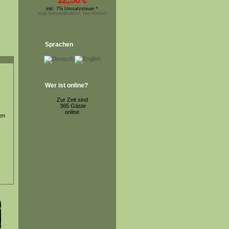
inkl. 7% Umsatzsteuer *
zzgl.Versandkosten, hier klicken
Sprachen
Wer ist online?
Zur Zeit sind
365 Gäste
online.
en