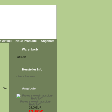
e Artikel
Neue Produkte
Angebote
Warenkorb
ist leer!
Hersteller Info
-
Mehr Produkte
s
n. Die
Angebote
Protea stokoei - absolute
RARITÄT!
25,00EUR
12,50
€