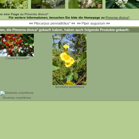
be eine Frage zu
Pimenta dioica*
Für weitere Informationen, besuchen Sie bitte die Homepage zu
Pimenta dioica*
.
««
Pilocarpus pennatifolius*
««
»»
Piper augustum
»»
en, die
Pimenta dioica*
gekauft haben, haben auch folgende Produkte gekauft:
Cassia brewsteri
Ipomoea aurantiaca
Daviesia corymbosa