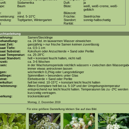
unft:
Südamerika
Duft:
ja
ppe:
Baum
Blüte:
weiß, weiß-creme, weiß-
gelblich
e:
10
Blütezeit:
winterung:
mind. 5-10°C
Früchte:
Steinfrüchte
wendung:
Topfgarten, Wintergarten
Standort:
sonnig-halbschattig
g:
Rarität:
uchtanleitung
mehrung:
Samen/Stecklinge
behandlung:
ca. 24 Std. im lauwarmen Wasser einweichen
aat Zeit:
ganzjährig > nur frische Samen keimen zuverlässig
aat Tiefe:
ca. 0,5-1 cm
aat Substrat:
Kokohum oder Anzuchterde + Sand oder Perlite
saat Temperatur:
ca. 25-28°C
aat Standort:
hell + konstant feucht halten, nicht naß
zeit:
ca. 3-6 Wochen
ssen:
in der Wachstumsperiode reichlich wässern + zwischen den Wassergab
immer etwas antrocknen lassen
gen:
wöchentlich 0,2%ig oder Langzeitdünger
dlinge:
Spinnmilben > besonders unter Glas
trat:
Einheitserde + Sand oder Perlite
erkultur:
hell bei mind. 10-15°C + konstant leicht feucht halten
rwinterung:
Ältere Exemplare hell bei ca. 5-10º und der Umgebungstemperatur
entsprechend nur leicht feucht halten. Temperaturen bis zu -2ºC werden
kurzzeitig vertragen.
erkung:
trockentolerant!
Montag, 2. Dezember 2019
Für eine größere Darstellung klicken Sie auf das Bild.