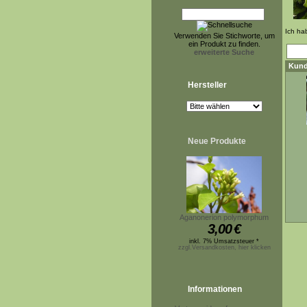
Ich ha
Verwenden Sie Stichworte, um
ein Produkt zu finden.
erweiterte Suche
Kund
Hersteller
Neue Produkte
Aganonerion polymorphum
3,00
€
inkl. 7% Umsatzsteuer *
zzgl.Versandkosten, hier klicken
Informationen