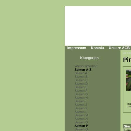
Impressum
Kontakt
Unsere AGB
Sie sin
Kategorien
Pi
Wieder lieferbar!
Samen A-Z
Samen A
Samen B
Samen C
Samen D
Samen E
Samen F
Samen G
Samen H
Samen I
in
Samen J
zz
Samen K
Samen L
Samen M
Samen N
Samen O
Samen P
Stec
Samen Q
Fami