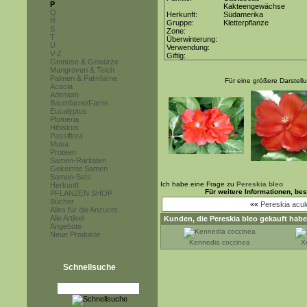
P
Kakteengewächse
Q
Herkunft:
Südamerika
R
Gruppe:
Kletterpflanze
S
Zone:
T
Überwinterung:
U
Verwendung:
V-Z
Giftig:
Gemüse & Gewürze
Mangroven & Teich
Palmen & Palmfarne
Für eine größere Darstellu
Acacia
Adenium
Baumfarne/Farne
Eucalyptus
Plumeria
Hibiskus
Passiflora
Musa
Proteen
Samen-Raritäten
Gekeimte Samen
Samen-Sets
Ich habe eine Frage zu
Pereskia bleo
Herkunft
Für weitere Informationen, be
PFLANZEN SHOP
Bücher
««
Pereskia acul
Alles für die Anzucht
Alle Artikel
Kunden, die
Pereskia bleo
gekauft habe
Angebote
Neue Produkte
Kennedia coccinea
X
Schnellsuche