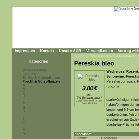
Impressum
Kontakt
Unsere AGB
Versandkosten
Vertrag wid
Sie sind hier:
Startseite
»
Frucht & Nutzpflanzen
Kategorien
Pereskia bleo
Wieder lieferbar!
Wachsrose, Rosenk
Samen A-Z
Synonyme:
Pereskia
Schling & Kletterpflanzen
Frucht & Nutzpflanzen
Pereskia corrugata, 
A
(5 Korn)
3,00
€
B
C
inkl.
D
7% Umsatzsteuer *
starkwüchsiger, reich
E
zzgl.Versandkosten,
F
hier klicken
hakenförmigen dornig
G
langen und 6,5 cm bre
H
dunkelgrünen, fleisch
I
J
erscheinen am Ende de
K
stachelige Früchte fo
L
M
N
Steckbrief
O
Familie:
Cactaceae