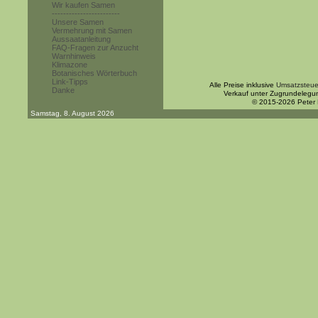
Wir kaufen Samen
------------------------
Unsere Samen
Vermehrung mit Samen
Aussaatanleitung
FAQ-Fragen zur Anzucht
Warnhinweis
Klimazone
Botanisches Wörterbuch
Link-Tipps
Alle Preise inklusive
Umsatzsteue
Danke
Verkauf unter Zugrundelegu
© 2015-2026 Peter
Samstag, 8. August 2026