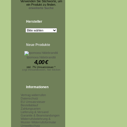
Verwenden Sie Stichworte, um
ein Produkt zu finden.
erweiterte Suche
Hersteller
Neue Produkte
Ipomoea hildebrandtii
4,00
€
inkl. 7% Umsatzsteuer *
zzgl.Versandkosten, hier klicken
Informationen
Vertrag widerrufen
Datenschutz
EU Umsatzsteuer
Bestellablauf
Zahlungsarten
Lieferung & Versand
Garantie & Beanstandungen
Widerrufsbelehrung &
Muster-Widerrufsformular
Umweltschutz