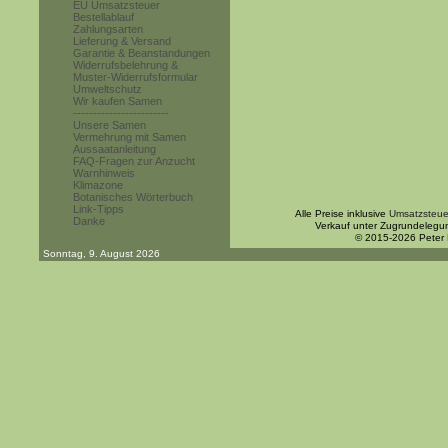
EU Umsatzsteuer
Bestellablauf
Zahlungsarten
Lieferung & Versand
Garantie & Beanstandungen
Widerrufsbelehrung &
Muster-Widerrufsformular
Umweltschutz
Wir kaufen Samen
------------------------
Unsere Samen
Vermehrung mit Samen
Aussaatanleitung
FAQ-Fragen zur Anzucht
Warnhinweis
Klimazone
Botanisches Wörterbuch
Link-Tipps
Alle Preise inklusive
Umsatzsteue
Danke
Verkauf unter Zugrundelegu
© 2015-2026 Peter
Sonntag, 9. August 2026