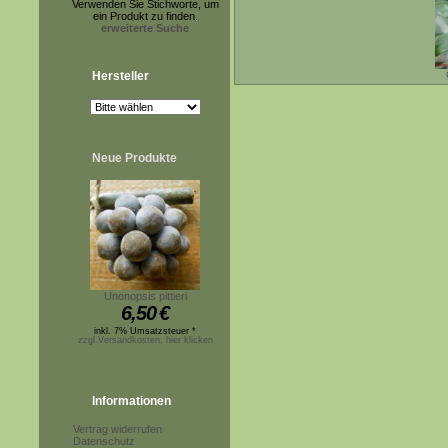
Verwenden Sie Stichworte, um
ein Produkt zu finden.
erweiterte Suche
Hersteller
Neue Produkte
Unonopsis pittieri
6,50
€
inkl. 7% Umsatzsteuer *
zzgl.Versandkosten, hier klicken
Informationen
Vertrag widerrufen
Datenschutz