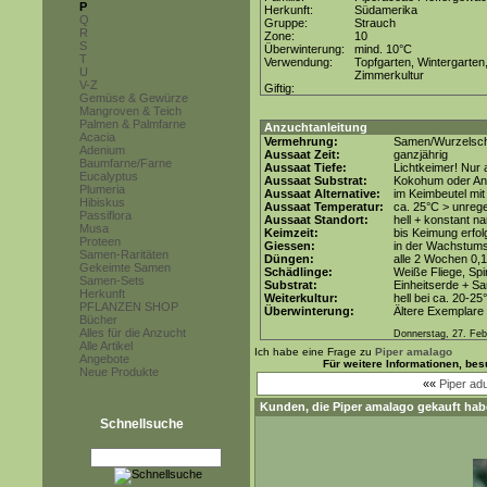
P
Herkunft:
Südamerika
Q
Gruppe:
Strauch
R
Zone:
10
S
Überwinterung:
mind. 10°C
T
Verwendung:
Topfgarten, Wintergarten
U
Zimmerkultur
V-Z
Giftig:
Gemüse & Gewürze
Mangroven & Teich
Palmen & Palmfarne
Anzuchtanleitung
Acacia
Vermehrung:
Samen/Wurzelsch
Adenium
Aussaat Zeit:
ganzjährig
Baumfarne/Farne
Aussaat Tiefe:
Lichtkeimer! Nur 
Eucalyptus
Aussaat Substrat:
Kokohum oder Anz
Plumeria
Aussaat Alternative:
im Keimbeutel mit
Hibiskus
Aussaat Temperatur:
ca. 25°C > unreg
Passiflora
Aussaat Standort:
hell + konstant na
Musa
Keimzeit:
bis Keimung erfol
Proteen
Giessen:
in der Wachstums
Samen-Raritäten
Düngen:
alle 2 Wochen 0,
Gekeimte Samen
Schädlinge:
Weiße Fliege, Sp
Samen-Sets
Substrat:
Einheitserde + Sa
Herkunft
Weiterkultur:
hell bei ca. 20-25
PFLANZEN SHOP
Überwinterung:
Ältere Exemplare h
Bücher
Alles für die Anzucht
Donnerstag, 27. Feb
Alle Artikel
Ich habe eine Frage zu
Piper amalago
Angebote
Für weitere Informationen, be
Neue Produkte
««
Piper a
Kunden, die
Piper amalago
gekauft hab
Schnellsuche