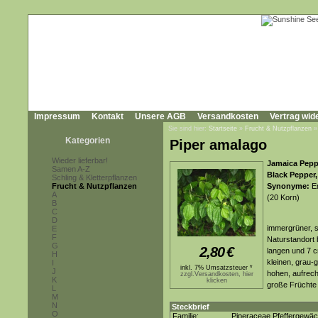
Impressum
Kontakt
Unsere AGB
Versandkosten
Vertrag wid
Sie sind hier:
Startseite
»
Frucht & Nutzpflanzen
Kategorien
Piper amalago
Wieder lieferbar!
Jamaica Pepp
Samen A-Z
Black Pepper,
Schling & Kletterpflanzen
Frucht & Nutzpflanzen
Synonyme:
En
A
(20 Korn)
B
C
D
immergrüner, s
E
F
Naturstandort 
G
2,80
€
langen und 7 c
H
kleinen, grau-
I
inkl. 7% Umsatzsteuer *
J
hohen, aufrech
zzgl.Versandkosten, hier
K
klicken
große Früchte 
L
M
N
Steckbrief
O
Familie:
Piperaceae Pfeffergewä