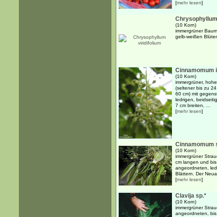
[
mehr lesen
]
Chrysophyllum 
(10 Korn)
immergrüner Baum 
gelb-weißen Blüte
Cinnamomum i
(10 Korn)
immergrüner, hohe
(seltener bis zu 
60 cm) mit gegens
ledrigen, beidseit
7 cm breiten, ...
[
mehr lesen
]
Cinnamomum 
(10 Korn)
immergrüner Strauc
cm langen und bis
angeordneten, ledr
Blättern. Der Neuau
[
mehr lesen
]
Clavija sp.*
(10 Korn)
immergrüner Strau
angeordneten, bis 