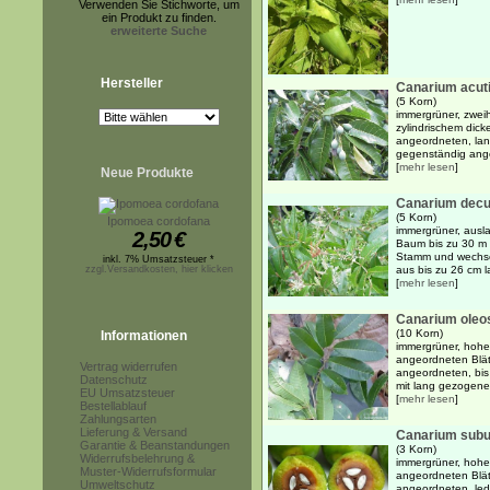
Verwenden Sie Stichworte, um
ein Produkt zu finden.
erweiterte Suche
Hersteller
Canarium acuti
(5 Korn)
immergrüner, zwei
zylindrischem dick
angeordneten, lan
gegenständig ange
[
mehr lesen
]
Neue Produkte
Canarium dec
(5 Korn)
Ipomoea cordofana
immergrüner, ausla
2,50
€
Baum bis zu 30 m 
Stamm und wechsel
inkl. 7% Umsatzsteuer *
zzgl.Versandkosten, hier klicken
aus bis zu 26 cm l
[
mehr lesen
]
Canarium ole
(10 Korn)
Informationen
immergrüner, hohe
angeordneten Blät
Vertrag widerrufen
angeordneten, bis
Datenschutz
mit lang gezogenen
EU Umsatzsteuer
[
mehr lesen
]
Bestellablauf
Zahlungsarten
Lieferung & Versand
Canarium subu
Garantie & Beanstandungen
(3 Korn)
Widerrufsbelehrung &
immergrüner, hohe
Muster-Widerrufsformular
angeordneten Blät
Umweltschutz
angeordneten, led