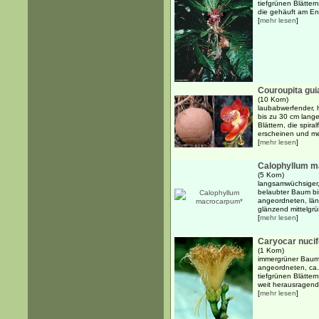
tiefgrünen Blätter
die gehäuft am End
[
mehr lesen
]
Couroupita gui
(10 Korn)
laubabwerfender, 
bis zu 30 cm langen
Blättern, die spir
erscheinen und me
[
mehr lesen
]
Calophyllum 
(5 Korn)
langsamwüchsiger,
belaubter Baum bi
angeordneten, läng
glänzend mittelgrün
[
mehr lesen
]
Caryocar nuci
(1 Korn)
immergrüner Baum 
angeordneten, ca.
tiefgrünen Blätter
weit herausragend
[
mehr lesen
]