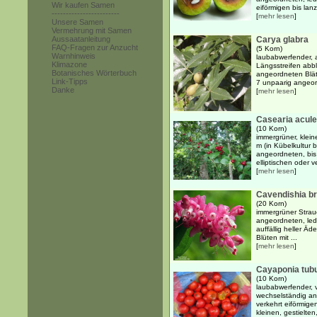
Wir kaufen Samen
eiförmigen bis lanze
------------------------
[
mehr lesen
]
Unsere Samen
Vermehrung mit Samen
Aussaatanleitung
Carya glabra
FAQ-Fragen zur Anzucht
(5 Korn)
Warnhinweis
laubabwerfender, 
Klimazone
Längsstreifen abb
Botanisches Wörterbuch
angeordneten Blät
Link-Tipps
7 unpaarig angeord
Danke
[
mehr lesen
]
Casearia acule
(10 Korn)
immergrüner, klein
m (in Kübelkultur 
angeordneten, bis
elliptischen oder v
[
mehr lesen
]
Cavendishia br
(20 Korn)
immergrüner Strau
angeordneten, ledr
auffällig heller Äd
Blüten mit ...
[
mehr lesen
]
Cayaponia tubu
(10 Korn)
laubabwerfender, v
wechselständig ang
verkehrt eiförmigen
kleinen, gestielten