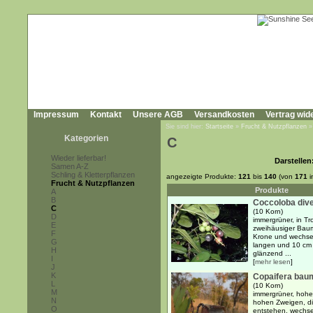
Impressum
Kontakt
Unsere AGB
Versandkosten
Vertrag wid
Sie sind hier:
Startseite
»
Frucht & Nutzpflanzen
Kategorien
C
Wieder lieferbar!
Darstellen
Samen A-Z
Schling & Kletterpflanzen
angezeigte Produkte:
121
bis
140
(von
171
i
Frucht & Nutzpflanzen
Produkte
A
B
Coccoloba dive
C
(10 Korn)
D
immergrüner, in T
E
zweihäusiger Baum 
F
Krone und wechsel
G
langen und 10 cm b
H
glänzend ...
I
[
mehr lesen
]
J
K
Copaifera bau
L
(10 Korn)
M
immergrüner, hoher
N
hohen Zweigen, di
O
entstehen, wechsel