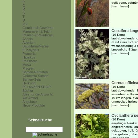
P
gefiederte, tiefgrün
Q
[
mehr lesen
]
R
S
T
U
V-Z
Gemüse & Gewürze
Copaifera langs
Mangroven & Teich
(10 Korn)
Palmen & Palmfarne
laubabwerfender o
Acacia
m mit einer dicht
Adenium
wechselständig 3-5
Baumfarne/Farne
lanzettliche Blätte
Eucalyptus
[
mehr lesen
]
Plumeria
Hibiskus
Passiflora
Musa
Proteen
Samen-Raritäten
Gekeimte Samen
Samen-Sets
Cornus officina
Herkunft
PFLANZEN SHOP
(10 Korn)
Bücher
laubabwerfender S
Alles für die Anzucht
ausladender Kron
Alle Artikel
10 cm langen, ovale
Angebote
unterseites hellere
Neue Produkte
[
mehr lesen
]
Cyclanthera p
(10 Korn)
Schnellsuche
einjähriger Ranker
angeordneten, lan
gelappten, hellgr
Stengel ein gurken
[
mehr lesen
]