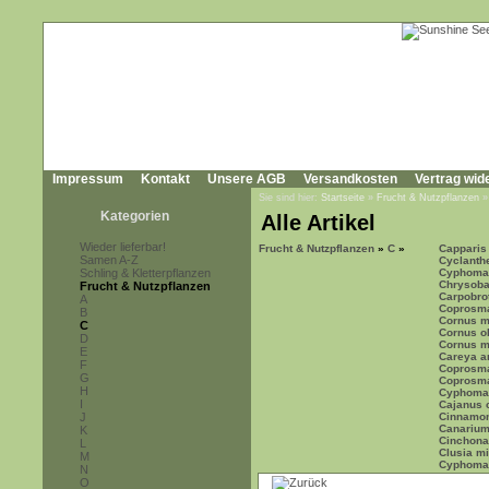
Impressum
Kontakt
Unsere AGB
Versandkosten
Vertrag wid
Sie sind hier:
Startseite
»
Frucht & Nutzpflanzen
Kategorien
Alle Artikel
Wieder lieferbar!
Frucht & Nutzpflanzen
»
C
»
Capparis
Samen A-Z
Cyclanth
Schling & Kletterpflanzen
Cyphoma
Chrysoba
Frucht & Nutzpflanzen
Carpobrot
A
Coprosma
B
Cornus 
C
Cornus o
D
Cornus m
E
Careya a
F
Coprosma
G
Coprosma
H
Cyphoman
I
Cajanus 
J
Cinnamom
Canarium
K
Cinchona
L
Clusia m
M
Cyphoman
N
O