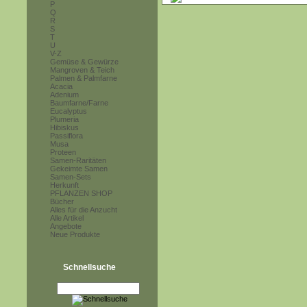
P
Q
R
S
T
U
V-Z
Gemüse & Gewürze
Mangroven & Teich
Palmen & Palmfarne
Acacia
Adenium
Baumfarne/Farne
Eucalyptus
Plumeria
Hibiskus
Passiflora
Musa
Proteen
Samen-Raritäten
Gekeimte Samen
Samen-Sets
Herkunft
PFLANZEN SHOP
Bücher
Alles für die Anzucht
Alle Artikel
Angebote
Neue Produkte
Schnellsuche