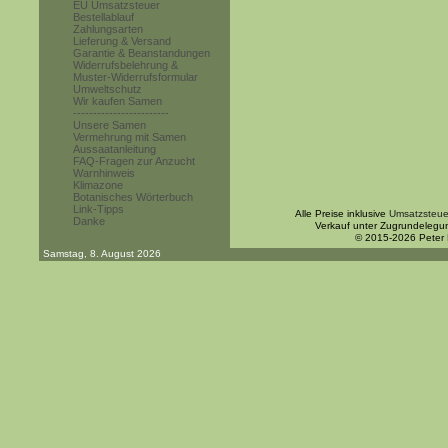
EU Umsatzsteuer
Bestellablauf
Zahlungsarten
Lieferung & Versand
Garantie & Beanstandungen
Widerrufsbelehrung &
Muster-Widerrufsformular
Umweltschutz
Wir kaufen Samen
------------------------
Unsere Samen
Vermehrung mit Samen
Aussaatanleitung
FAQ-Fragen zur Anzucht
Warnhinweis
Klimazone
Botanisches Wörterbuch
Link-Tipps
Alle Preise inklusive
Umsatzsteue
Danke
Verkauf unter Zugrundelegu
© 2015-2026 Peter
Samstag, 8. August 2026