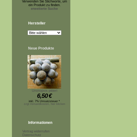
Verwenden Sie Stichworte, um
ein Produkt zu finden.
erweiterte Suche
Hersteller
Neue Produkte
Unonopsis pittieri
6,50
€
inkl. 7% Umsatzsteuer *
zzgl.Versandkosten, hier klicken
Informationen
Vertrag widerrufen
Datenschutz