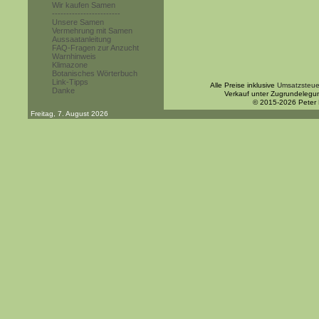
Wir kaufen Samen
------------------------
Unsere Samen
Vermehrung mit Samen
Aussaatanleitung
FAQ-Fragen zur Anzucht
Warnhinweis
Klimazone
Botanisches Wörterbuch
Link-Tipps
Alle Preise inklusive
Umsatzsteue
Danke
Verkauf unter Zugrundelegu
© 2015-2026 Peter
Freitag, 7. August 2026