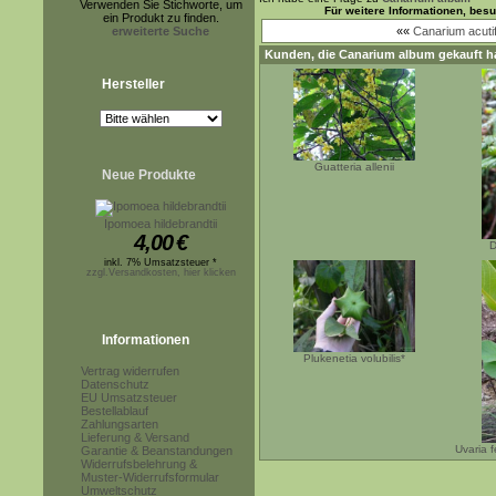
Verwenden Sie Stichworte, um
Für weitere Informationen, bes
ein Produkt zu finden.
erweiterte Suche
««
Canarium acutif
Kunden, die
Canarium album
gekauft h
Hersteller
Guatteria allenii
Neue Produkte
Ipomoea hildebrandtii
4,00
€
D
inkl. 7% Umsatzsteuer *
zzgl.Versandkosten, hier klicken
Informationen
Plukenetia volubilis*
Vertrag widerrufen
Datenschutz
EU Umsatzsteuer
Bestellablauf
Zahlungsarten
Lieferung & Versand
Uvaria f
Garantie & Beanstandungen
Widerrufsbelehrung &
Muster-Widerrufsformular
Umweltschutz