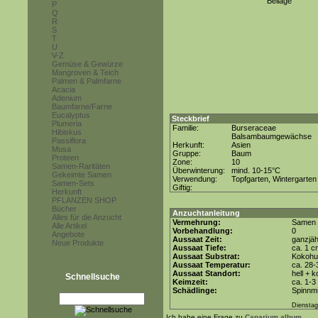
Beilage
P
Q
R
S
T
U
V-Z
Gemüse & Gewürze
Mangroven & Teich
Palmen & Palmfarne
Acacia
Adenium
Baumfarne/Farne
Eucalyptus
Steckbrief
Plumeria
Familie:
Burseraceae
Hibiskus
Balsambaumgewächse
Passiflora
Herkunft:
Asien
Musa
Gruppe:
Baum
Proteen
Zone:
10
Samen-Raritäten
Überwinterung:
mind. 10-15°C
Gekeimte Samen
Verwendung:
Topfgarten, Wintergarten
Samen-Sets
Giftig:
Herkunft
PFLANZEN SHOP
Bücher
Anzuchtanleitung
Alles für die Anzucht
Vermehrung:
Samen
Alle Artikel
Vorbehandlung:
0
Angebote
Aussaat Zeit:
ganzjäh
Neue Produkte
Aussaat Tiefe:
ca. 1 c
Aussaat Substrat:
Kokohum
Aussaat Temperatur:
ca. 28-
Aussaat Standort:
hell + 
Schnellsuche
Keimzeit:
ca. 1-3
Schädlinge:
Spinnmi
Dienstag
Ich habe eine Frage zu
Canarium album