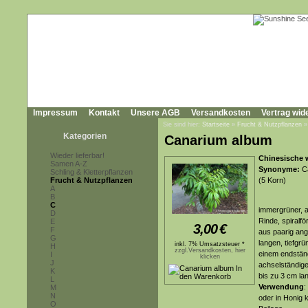
Impressum
Kontakt
Unsere AGB
Versandkosten
Vertrag wid
Sie sind hier:
Startseite
»
Frucht & Nutzpflanzen
Kategorien
Canarium album
Wieder lieferbar!
Chinesische w
Samen A-Z
Synonyme:
Ca
Schling & Kletterpflanzen
Frucht & Nutzpflanzen
(5 Korn)
A
B
C
immergrüner, a
D
Rinde, spiralf
E
3,00
€
F
aus paarig ang
G
langen, tiefgrü
inkl. 7% Umsatzsteuer *
H
zzgl.Versandkosten, hier
einem endständ
I
klicken
J
achselständige
K
bis zu 3 cm la
L
Verwendung
:
M
N
oder in Honig 
O