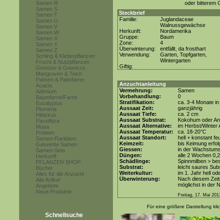
Samen R
oder bitterem
Samen S
Steckbrief
Samen T
Familie:
Juglandaceae
Samen U
Walnussgewächse
Samen V
Herkunft:
Nordamerika
Samen W
Gruppe:
Baum
Samen X
Zone:
4
Samen Y
Überwinterung:
entfällt, da frosthart
Samen Z
Verwendung:
Garten, Topfgarten,
Schling & Kletterpflanzen
Wintergarten
Frucht & Nutzpflanzen
Giftig:
Gemüse & Gewürze
Mangroven & Teich
Palmen & Palmfarne
Anzuchtanleitung
Acacia
Vermehrung:
Samen
Adenium
Vorbehandlung:
0
Baumfarne/Farne
Stratifikation:
ca. 3-4 Monate in
Eucalyptus
Aussaat Zeit:
ganzjährig
Plumeria
Aussaat Tiefe:
ca. 2 cm
Hibiskus
Aussaat Substrat:
Kokohum oder Anz
Passiflora
Aussaat Alternative:
im Herbst/Winter 
Musa
Aussaat Temperatur:
ca. 18-20°C
Proteen
Aussaat Standort:
hell + konstant fe
Samen-Raritäten
Keimzeit:
bis Keimung erfol
Gekeimte Samen
Giessen:
in der Wachstum
Samen-Sets
Düngen:
alle 2 Wochen 0,
Herkunft
Schädlinge:
Spinnmilben > be
PFLANZEN SHOP
Substrat:
leicht saures Subs
Bücher
Weiterkultur:
im 1. Jahr hell od
Alles für die Anzucht
Überwinterung:
Nach diesem Zeit
Alle Artikel
möglichst in der
Angebote
Neue Produkte
Freitag, 17. Mai 201
Für eine größere Darstellung kli
Schnellsuche