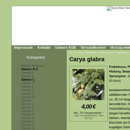
Impressum
Kontakt
Unsere AGB
Versandkosten
Vertrag wid
Sie sind hier:
Startseite
»
Samen A-Z
»
Samen C
Kategorien
Carya glabra
Wieder lieferbar!
Ferkelnuss, P
Samen A-Z
Hickory, Swa
Samen A
Samen B
Synonyme:
Ju
Samen C
(5 Korn)
Samen D
Samen E
Samen F
laubabwerfende
Samen G
abblätternder 
Samen H
ca. 30 cm lang
Samen I
Samen J
lanzettlichen,
4,00
€
Samen K
Herbstfärbung.
Samen L
inkl. 7% Umsatzsteuer *
langen herabhä
Samen M
zzgl.Versandkosten, hier
Samen N
kleinen, ebenf
klicken
Samen O
Büscheln am En
Samen P
kugeligen Stei
Samen Q