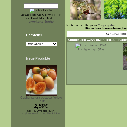
Verwenden Sie Stichworte, um
ein Produkt zu finden.
erweiterte Suche
Ich habe eine Frage zu
Carya glabra
Für weitere Informationen, b
««
Carya cordi
Hersteller
Kunden, die
Carya glabra
gekauft haben
Eucalyptus sp. (Mix)
Neue Produkte
Cyphomandra betacea 'Yellow
Fruit'
2,50
€
inkl. 7% Umsatzsteuer *
zzgl.Versandkosten, hier klicken