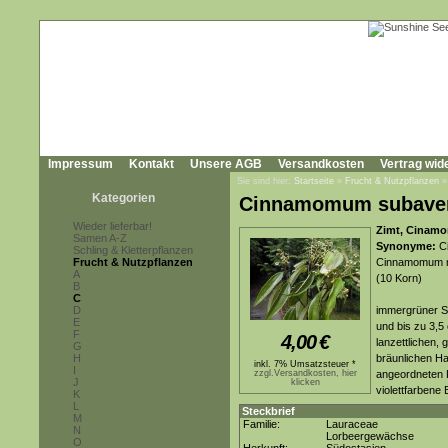
Impressum
Kontakt
Unsere AGB
Versandkosten
Vertrag wid
Sie sind hier:
Startseite
»
Frucht & Nutzpflanzen
Kategorien
Cinnamomum subave
Wieder lieferbar!
Zimt, Cinamo
Samen A-Z
Synonyme:
Ci
Schling & Kletterpflanzen
Frucht & Nutzpflanzen
Cinnamomum ri
A
(10 Korn)
B
C
D
immergrüner St
E
und bis zu 3,5
F
4,00
€
lanzettlichen, 
G
H
bräunlichen Ha
inkl. 7% Umsatzsteuer *
I
zzgl.Versandkosten, hier
angeordneten P
J
klicken
violettfarbene
K
L
Steckbrief
M
Familie:
Lauraceae
N
Lorbeergewächse
O