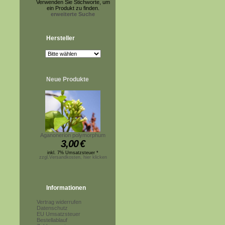
Verwenden Sie Stichworte, um
ein Produkt zu finden.
erweiterte Suche
Hersteller
Neue Produkte
Aganonerion polymorphum
3,00
€
inkl. 7% Umsatzsteuer *
zzgl.Versandkosten, hier klicken
Informationen
Vertrag widerrufen
Datenschutz
EU Umsatzsteuer
Bestellablauf