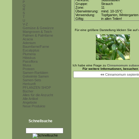
Herkunft:
Südostasien
P
Gruppe:
Strauch
Q
Zone:
11
R
Überwinterung:
mind. 10-15°C
S
Verwendung:
Topfgarten, Wintergarten
T
Giftig:
in allen Teilen!
U
V-Z
Gemüse & Gewürze
Für eine größere Darstellung klicken Sie auf 
Mangroven & Teich
Palmen & Palmfarne
Acacia
Adenium
Baumfarne/Farne
Eucalyptus
Plumeria
Hibiskus
Passiflora
Musa
Ich habe eine Frage zu
Cinnamomum subav
Proteen
Für weitere Informationen, besuchen
Samen-Raritäten
««
Cinnamomum septentr
Gekeimte Samen
Samen-Sets
Herkunft
PFLANZEN SHOP
Bücher
Alles für die Anzucht
Alle Artikel
Angebote
Neue Produkte
Schnellsuche