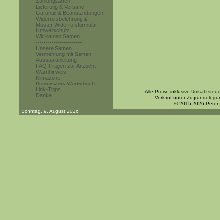
Zahlungsarten
Lieferung & Versand
Garantie & Beanstandungen
Widerrufsbelehrung &
Muster-Widerrufsformular
Umweltschutz
Wir kaufen Samen
------------------------
Unsere Samen
Vermehrung mit Samen
Aussaatanleitung
FAQ-Fragen zur Anzucht
Warnhinweis
Klimazone
Botanisches Wörterbuch
Link-Tipps
Alle Preise inklusive
Umsatzsteue
Danke
Verkauf unter Zugrundelegu
© 2015-2026 Peter
Sonntag, 9. August 2026