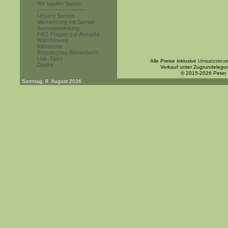
Wir kaufen Samen
------------------------
Unsere Samen
Vermehrung mit Samen
Aussaatanleitung
FAQ-Fragen zur Anzucht
Warnhinweis
Klimazone
Botanisches Wörterbuch
Link-Tipps
Alle Preise inklusive
Umsatzsteue
Danke
Verkauf unter Zugrundelegu
© 2015-2026 Peter
Sonntag, 9. August 2026