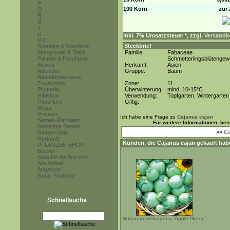
P
100 Korn
zur 
Q
R
S
T
U
inkl. 7% Umsatzsteuer *, zzgl.
Versandko
V-Z
Steckbrief
Gemüse & Gewürze
Mangroven & Teich
Familie:
Fabaceae
Palmen & Palmfarne
Schmetterlingsblütenge
Acacia
Herkunft:
Asien
Adenium
Gruppe:
Baum
Baumfarne/Farne
Eucalyptus
Zone:
11
Plumeria
Überwinterung:
mind. 10-15°C
Hibiskus
Verwendung:
Topfgarten, Wintergarten
Passiflora
Giftig:
Musa
Proteen
Ich habe eine Frage zu
Cajanus cajan
Samen-Raritäten
Für weitere Informationen, be
Gekeimte Samen
»»
Ca
Samen-Sets
Herkunft
Kunden, die
Cajanus cajan
gekauft hab
PFLANZEN SHOP
Bücher
Alles für die Anzucht
Alle Artikel
Angebote
Neue Produkte
Schnellsuche
Solanum melongena 'Apple Green'