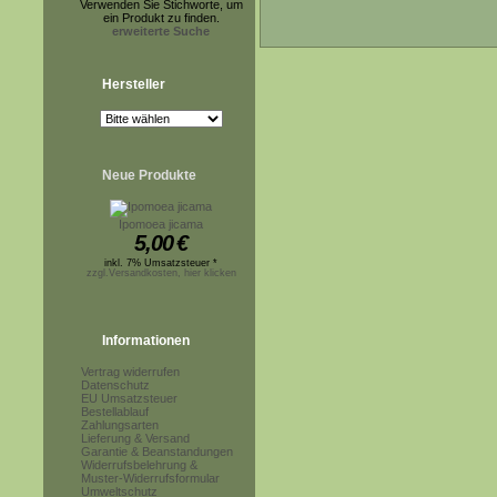
Verwenden Sie Stichworte, um
ein Produkt zu finden.
erweiterte Suche
Hersteller
Neue Produkte
Ipomoea jicama
5,00
€
inkl. 7% Umsatzsteuer *
zzgl.Versandkosten, hier klicken
Informationen
Vertrag widerrufen
Datenschutz
EU Umsatzsteuer
Bestellablauf
Zahlungsarten
Lieferung & Versand
Garantie & Beanstandungen
Widerrufsbelehrung &
Muster-Widerrufsformular
Umweltschutz