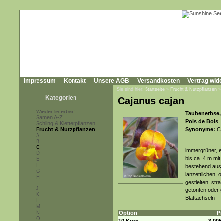
Impressum
Kontakt
Unsere AGB
Versandkosten
Vertrag wid
Sie sind hier:
Startseite
»
Frucht & Nutzpflanzen
Kategorien
Cajanus cajan
Wieder lieferbar!
Taubenerbse,
Samen A-Z
Pois de Bois
Schling & Kletterpflanzen
Frucht & Nutzpflanzen
Synonyme:
Cy
A
B
C
immergrüner, e
D
bis ca. 4 m mit
E
F
bestehend aus 
G
lanzettlichen, 
H
gestielten, str
I
J
getönten oder 
K
Blattachseln
L
M
N
Option
P
O
10 Korn
3,00