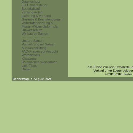
Datenschutz
EU Umsatzsteuer
Bestellablauf
Zahlungsarten
Lieferung & Versand
Garantie & Beanstandungen
Widerrufsbelehrung &
Muster-Widerrufsformular
Umweltschutz
Wir kaufen Samen
------------------------
Unsere Samen
Vermehrung mit Samen
Aussaatanleitung
FAQ-Fragen zur Anzucht
Warnhinweis
Klimazone
Botanisches Wörterbuch
Link-Tipps
Alle Preise inklusive
Umsatzsteue
Danke
Verkauf unter Zugrundelegu
© 2015-2026 Peter
Donnerstag, 6. August 2026