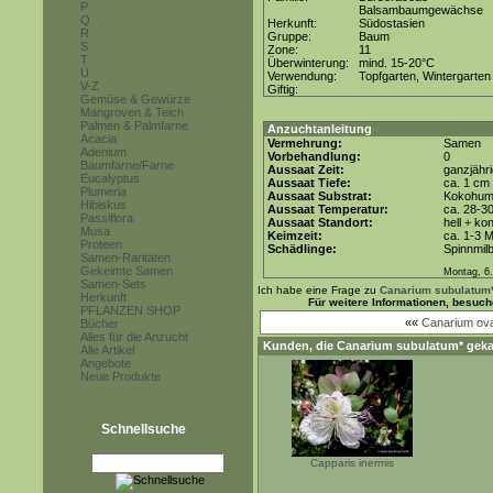
P
Balsambaumgewächse
Q
Herkunft:
Südostasien
R
Gruppe:
Baum
S
Zone:
11
T
Überwinterung:
mind. 15-20°C
U
Verwendung:
Topfgarten, Wintergarten
V-Z
Giftig:
Gemüse & Gewürze
Mangroven & Teich
Palmen & Palmfarne
Anzuchtanleitung
Acacia
Vermehrung:
Samen
Adenium
Vorbehandlung:
0
Baumfarne/Farne
Aussaat Zeit:
ganzjähr
Eucalyptus
Aussaat Tiefe:
ca. 1 cm
Plumeria
Aussaat Substrat:
Kokohum 
Hibiskus
Aussaat Temperatur:
ca. 28-3
Passiflora
Aussaat Standort:
hell + ko
Musa
Keimzeit:
ca. 1-3 
Proteen
Schädlinge:
Spinnmil
Samen-Raritäten
Gekeimte Samen
Montag, 6.
Samen-Sets
Ich habe eine Frage zu
Canarium subulatum
Herkunft
Für weitere Informationen, besuc
PFLANZEN SHOP
««
Canarium ov
Bücher
Alles für die Anzucht
Kunden, die
Canarium subulatum*
geka
Alle Artikel
Angebote
Neue Produkte
Schnellsuche
Capparis inermis