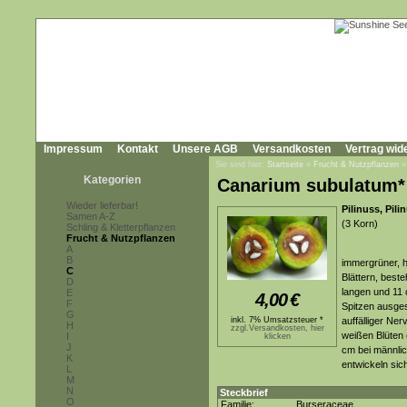
Impressum
Kontakt
Unsere AGB
Versandkosten
Vertrag wid
Sie sind hier:
Startseite
»
Frucht & Nutzpflanzen
Kategorien
Canarium subulatum*
Wieder lieferbar!
Pilinuss, Pili
Samen A-Z
(3 Korn)
Schling & Kletterpflanzen
Frucht & Nutzpflanzen
A
B
immergrüner, 
C
Blättern, best
D
langen und 11 
E
4,00
€
F
Spitzen ausgest
G
inkl. 7% Umsatzsteuer *
auffälliger Ner
H
zzgl.Versandkosten, hier
weißen Blüten 
I
klicken
J
cm bei männlic
K
entwickeln sic
L
M
N
Steckbrief
O
Familie:
Burseraceae