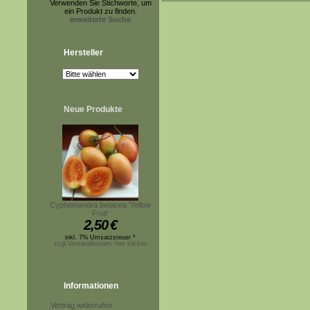
Verwenden Sie Stichworte, um
ein Produkt zu finden.
erweiterte Suche
Hersteller
Neue Produkte
Cyphomandra betacea 'Yellow
Fruit'
2,50
€
inkl. 7% Umsatzsteuer *
zzgl.Versandkosten, hier klicken
Informationen
Vertrag widerrufen