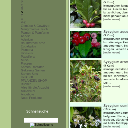
P
(5 Korn)
Q
immergrüner, lang
R
bis ca. 4 m mit bi
S
lanzettlichen, ober
T
meist gehäuft an 
U
[
mehr lesen
]
V-Z
Gemüse & Gewürze
Mangroven & Teich
Syzygium aqu
Palmen & Palmfarne
(5 Korn)
Acacia
immergrüner, offen
Adenium
kurzstämmiger kle
Baumfarne/Farne
angeordneten, bis
Eucalyptus
ledrigen, verkehrt 
Plumeria
[
mehr lesen
]
Hibiskus
Passiflora
Musa
Syzygium aro
Proteen
(5 Korn)
Samen-Raritäten
immergrüner klein
Gekeimte Samen
angeordneten, bis
Samen-Sets
breiten, lanzettlic
Herkunft
aromatisch duftend
PFLANZEN SHOP
Die ...
Bücher
[
mehr lesen
]
Alles für die Anzucht
Alle Artikel
Angebote
Neue Produkte
Syzygium cumin
(10 Korn)
Schnellsuche
immergrüner Baum b
hellgrauer Rinde, 
ledrigen, glänzend
mit heller Mittelri
[
mehr lesen
]