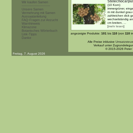
Stelechocarpus
Wir kaufen Samen
(10 Korn)
------------------------
immergrüner, einge
Unsere Samen
m mit dunkel grau-
Vermehrung mit Samen
zahlreichen dick 
Aussaatanleitung
wechselständig an
FAQ-Fragen zur Anzucht
cm breiten, ...
Warnhinweis
[
mehr lesen
]
Klimazone
Botanisches Wörterbuch
angezeigte Produkte:
101
bis
110
(von
110
i
Link-Tipps
Danke
Alle Preise inklusive
Umsatzsteue
Verkauf unter Zugrundelegu
© 2015-2026 Peter
Freitag, 7. August 2026