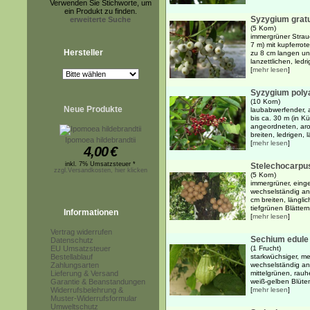
Verwenden Sie Stichworte, um
ein Produkt zu finden.
Syzygium gra
erweiterte Suche
(5 Korn)
immergrüner Strauc
7 m) mit kupferrot
Hersteller
zu 8 cm langen und
lanzettlichen, ledr
[
mehr lesen
]
Syzygium poly
(10 Korn)
Neue Produkte
laubabwerfender, 
bis ca. 30 m (in K
angeordneten, aro
breiten, ledrigen, lä
Ipomoea hildebrandtii
[
mehr lesen
]
4,00
€
inkl. 7% Umsatzsteuer *
Stelechocarpus
zzgl.Versandkosten, hier klicken
(5 Korn)
immergrüner, eing
wechselständig an
cm breiten, längli
tiefgrünen Blättern
Informationen
[
mehr lesen
]
Vertrag widerrufen
Sechium edule
Datenschutz
EU Umsatzsteuer
(1 Frucht)
Bestellablauf
starkwüchsiger, me
Zahlungsarten
wechselständig an
Lieferung & Versand
mittelgrünen, rauh
Garantie & Beanstandungen
weiß-gelben Blüten,
Widerrufsbelehrung &
[
mehr lesen
]
Muster-Widerrufsformular
Umweltschutz