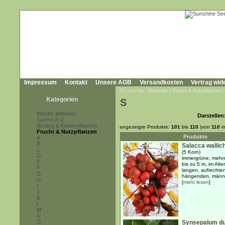
Impressum
Kontakt
Unsere AGB
Versandkosten
Vertrag wid
Sie sind hier:
Startseite
»
Frucht & Nutzpflanzen
Kategorien
S
Wieder lieferbar!
Darstellen
Samen A-Z
Schling & Kletterpflanzen
angezeigte Produkte:
101
bis
110
(von
110
i
Frucht & Nutzpflanzen
Produkte
A
B
Salacca wallic
C
(5 Korn)
D
immergrüne, mehrs
E
bis zu 5 m, im Alt
F
langen, aufrechten
G
hängenden, männli
H
[
mehr lesen
]
I
J
K
L
M
N
O
Synsepalum du