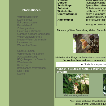
Düngen:
monatlich 0,2%ig
Schädlinge:
Spinnmilben > be
Substrat:
Einheitserde + Le
Informationen
Weiterkultur:
hell bei ca. 20-25
Überwinterung:
Ältere Exemplare 
Vertrag widerrufen
Wasser gießen, d
Datenschutz
Anmerkung:
Zimmerkultur mit 
EU Umsatzsteuer
Freitag, 18. Novemb
Bestellablauf
Zahlungsarten
Für eine größere Darstellung klicken Sie auf 
Lieferung & Versand
Garantie & Beanstandungen
Widerrufsbelehrung &
Muster-Widerrufsformular
Umweltschutz
Wir kaufen Samen
------------------------
Unsere Samen
Vermehrung mit Samen
Aussaatanleitung
Ich habe eine Frage zu
Stelechocarpus cauli
FAQ-Fragen zur Anzucht
Für weitere Informationen, besuchen
Warnhinweis
««
Stelechocarpus bu
Klimazone
Botanisches Wörterbuch
Kunden, die
Stelechocarpus cauliflorus
Link-Tipps
gekauft:
Danke
Majidea zanguebarica
D
Alle Preise inklusive
Umsatzsteue
Verkauf unter Zugrundelegu