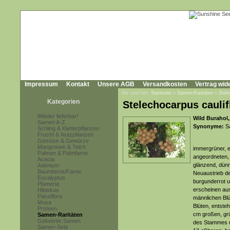
Impressum
Kontakt
Unsere AGB
Versandkosten
Vertrag wid
Sie sind hier:
Startseite
»
Samen-Raritäten
»
Stele
Kategorien
Stelechocarpus caulif
Wieder lieferbar!
Wild Burahol,
Samen A-Z
Synonyme:
Sa
Schling & Kletterpflanzen
Frucht & Nutzpflanzen
Gemüse & Gewürze
Mangroven & Teich
immergrüner, e
Palmen & Palmfarne
angeordneten, 
Acacia
glänzend, dünn
Adenium
Baumfarne/Farne
Neuaustrieb der
Eucalyptus
burgunderrot u
Plumeria
erscheinen aus
Hibiskus
Passiflora
männlichen Blü
Musa
Blüten, entste
Proteen
cm großen, grü
Samen-Raritäten
Gekeimte Samen
des Stammes mi
Samen-Sets