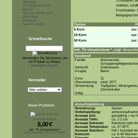
13 eßbaren, be
Herkunft
violetten, rund
PFLANZEN SHOP
Bücher
Fruchtstielen.
Alles für die Anzucht
Mangogeschm
Alle Artikel
Angebote
Neue Produkte
Option
P
5 Korn
zur 
10 Korn
zur 
Schnellsuche
50 Korn
zur 
inkl. 7% Umsatzsteuer *, zzgl.
Versandko
Steckbrief
Verwenden Sie Stichworte, um
Familie:
Annonaceae
ein Produkt zu finden.
Schuppenapfelgewächse
erweiterte Suche
Herkunft:
Südostasien
Gruppe:
Baum
Zone:
11
Hersteller
Überwinterung:
mind. 20°C
Verwendung:
Topfgarten, Wintergarten
Zimmerkultur
Giftig:
Anzuchtanleitung
Neue Produkte
Vermehrung:
Samen
Vorbehandlung:
anritzen/aufrauh
Aussaat Zeit:
ganzjährig > nur
Ipomoea jicama
Aussaat Tiefe:
ca. 1-2 cm
5,00
€
Aussaat Substrat:
Kokohum oder Anz
Aussaat Temperatur:
ca. 27-30°C
inkl. 7% Umsatzsteuer *
Aussaat Standort:
hell + konstant fe
zzgl.Versandkosten, hier klicken
Keimzeit:
ca. 8-40 Wochen
Giessen:
in der Wachstums