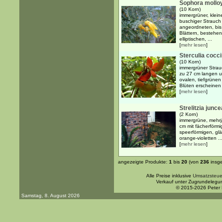
Sophora molloy
(10 Korn)
immergrüner, klein
buschiger Strauch
angeordneten, bis
Blättern, bestehe
elliptischen, ...
[
mehr lesen
]
Sterculia cocc
(10 Korn)
immergrüner Strauc
zu 27 cm langen un
ovalen, tiefgrünen
Blüten erscheinen 
[
mehr lesen
]
Strelitzia junc
(2 Korn)
immergrüne, mehrj
cm mit fächerförmi
speerförmigen, glä
orange-violetten ..
[
mehr lesen
]
angezeigte Produkte:
1
bis
20
(von
236
insg
Alle Preise inklusive
Umsatzsteue
Verkauf unter Zugrundelegu
© 2015-2026 Peter
Samstag, 8. August 2026