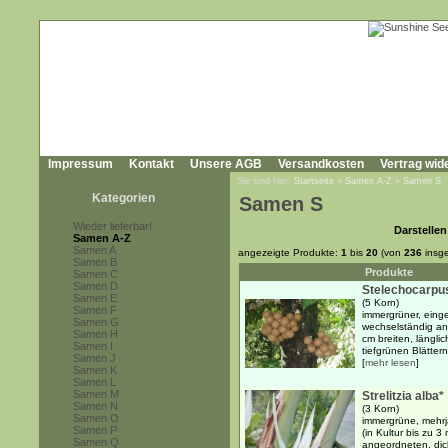
Impressum
Kontakt
Unsere AGB
Versandkosten
Vertrag wid
Sie sind hier:
Startseite
»
Samen A-Z
»
Samen S
Kategorien
Samen S
Wieder lieferbar!
Darstellen
Samen A-Z
Samen A
angezeigte Produkte:
1
bis
20
(von
236
insg
Samen B
Produkte
Samen C
Samen D
Stelechocarpus
Samen E
(5 Korn)
Samen F
immergrüner, eing
Samen G
wechselständig an
Samen H
cm breiten, längli
Samen I
tiefgrünen Blättern
Samen J
[
mehr lesen
]
Samen K
Samen L
Samen M
Strelitzia alba*
Samen N
(3 Korn)
Samen O
immergrüne, mehrj
Samen P
(in Kultur bis zu 3
Samen Q
angeordneten, dick