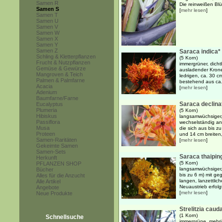
Samen R
Die reinweißen Blüt
Samen S
[
mehr lesen
]
Samen T
Samen U
Samen V
Samen W
Samen X
Samen Y
Samen Z
Saraca indica*
Schling & Kletterpflanzen
(5 Korn)
Frucht & Nutzpflanzen
immergrüner, dicht
Gemüse & Gewürze
ausladender Kron
Mangroven & Teich
ledrigen, ca. 30 c
Palmen & Palmfarne
bestehend aus ca. 
Acacia
[
mehr lesen
]
Adenium
Baumfarne/Farne
Saraca declina
Eucalyptus
Plumeria
(5 Korn)
Hibiskus
langsamwüchsiger,
Passiflora
wechselständig an
Musa
die sich aus bis z
Proteen
und 14 cm breiten, 
Samen-Raritäten
[
mehr lesen
]
Gekeimte Samen
Samen-Sets
Saraca thaipin
Herkunft
(5 Korn)
PFLANZEN SHOP
langsamwüchsiger,
Bücher
bis zu 6 m) mit g
Alles für die Anzucht
langen, lanzettlic
Alle Artikel
Neuaustrieb erfolg
Angebote
[
mehr lesen
]
Neue Produkte
Strelitzia caud
(1 Korn)
Schnellsuche
immergrüne, mehrj