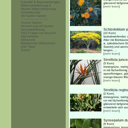
Garantie & Beanstandungen
glänzend tiefgrüne
Widerrufsbelehrung &
[
mehr lesen
]
Muster-Widerrufsformular
Umweltschutz
Wir kaufen Samen
------------------------
Unsere Samen
Vermehrung mit Samen
Schizolobium 
Aussaatanleitung
FAQ-Fragen zur Anzucht
(10 Korn)
Warnhinweis
laubabwerfender, 
Klimazone
Alter mit Brettwur
Botanisches Wörterbuch
ø, zylindrischem 
Link-Tipps
Stamm) und wechse
Danke
langen, ...
[
mehr lesen
]
Strelitzia junce
(5 Korn)
immergrüne, mehrj
m mit fächerförmig
speerförmigen, glä
orange-blauen Blüt
[
mehr lesen
]
Strelitzia regin
(2 Korn)
immergrüne, mehrj
cm mit fächerförmi
glänzend tiefgrüne
entwickeln sich aus
[
mehr lesen
]
Synsepalum du
(5 Korn)
immergrüner, lang