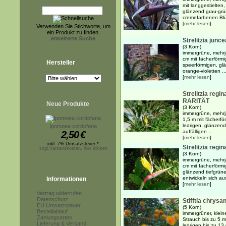
mit langgestielten
glänzend grau-grün
cremefarbenen Blüt
[
mehr lesen
]
Verwenden Sie Stichworte, um
ein Produkt zu finden.
erweiterte Suche
Strelitzia junc
(3 Korn)
immergrüne, mehrj
cm mit fächerförmi
Hersteller
speerförmigen, glä
orange-violetten ..
[
mehr lesen
]
Strelitzia regi
RARITÄT
Neue Produkte
(3 Korn)
immergrüne, mehrj
1,5 m mit fächerfö
ledrigen, glänzend
Ipomoea cordofana
auffälligen ...
2,50
€
[
mehr lesen
]
inkl. 7% Umsatzsteuer *
Strelitzia regi
zzgl.Versandkosten, hier klicken
(3 Korn)
immergrüne, mehrj
cm mit fächerförmi
glänzend tiefgrüne
entwickeln sich aus
Informationen
[
mehr lesen
]
Vertrag widerrufen
Datenschutz
Stifftia chrys
EU Umsatzsteuer
(5 Korn)
Bestellablauf
immergrüner, klein
Zahlungsarten
Strauch bis zu 5 
Lieferung & Versand
ledrigen,bis zu 13