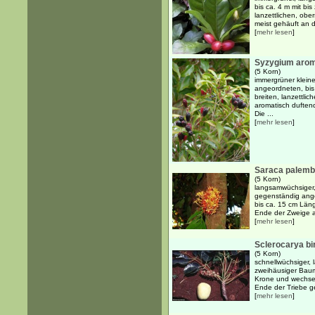
bis ca. 4 m mit bi
lanzettlichen, ober
meist gehäuft an 
[
mehr lesen
]
Syzygium aro
(5 Korn)
immergrüner klein
angeordneten, bis
breiten, lanzettlic
aromatisch duftend
Die ...
[
mehr lesen
]
Saraca palemb
(5 Korn)
langsamwüchsiger,
gegenständig ang
bis ca. 15 cm Län
Ende der Zweige a
[
mehr lesen
]
Sclerocarya bir
(5 Korn)
schnellwüchsiger, 
zweihäusiger Baum
Krone und wechse
Ende der Triebe ge
[
mehr lesen
]