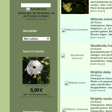
wechselständig an
runden, ober- und 
Rand dornig gezähn
[
mehr lesen
]
Verwenden Sie Stichworte, um
ein Produkt zu finden.
erweiterte Suche
Withania somni
(20 Korn)
immergrüner, klein
tiefgrünen, ca. 10
Hersteller
grünlich-gelben Bl
Beeren folgen. Die
[
mehr lesen
]
Woodfordia fru
(10 Korn)
Neue Produkte
laubabwerfender 
Zweigen und wechs
bestehend aus hä
lanzettlichen, tief
[
mehr lesen
]
Wrightia dubia
(10 Korn)
immergrüner Strauc
Rinde und gegenst
spitz zulaufenden 
Ipomoea pauciflora
langgestielten, st
5,00
€
[
mehr lesen
]
inkl. 7% Umsatzsteuer *
zzgl.Versandkosten, hier klicken
Wrightia natal
(10 Korn)
immergrüner, klein
gräulich-grüner, 
hängenden, lanzett