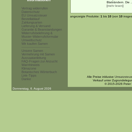
Informationen
Blatträndern. Die ..
[
mehr lesen
]
Vertrag widerrufen
Datenschutz
EU Umsatzsteuer
angezeigte Produkte:
1
bis
10
(von
10
insges
Bestellablauf
Zahlungsarten
Lieferung & Versand
Garantie & Beanstandungen
Widerrufsbelehrung &
Muster-Widerrufsformular
Umweltschutz
Wir kaufen Samen
------------------------
Unsere Samen
Vermehrung mit Samen
Aussaatanleitung
FAQ-Fragen zur Anzucht
Warnhinweis
Klimazone
Botanisches Wörterbuch
Link-Tipps
Alle Preise inklusive
Umsatzsteue
Danke
Verkauf unter Zugrundelegu
© 2015-2026 Peter
Donnerstag, 6. August 2026