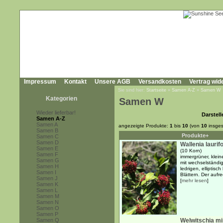
Impressum
Kontakt
Unsere AGB
Versandkosten
Vertrag wid
Sie sind hier:
Startseite
»
Samen A-Z
»
Samen W
Kategorien
Samen W
Wieder lieferbar!
Darstell
Samen A-Z
Samen A
angezeigte Produkte:
1
bis
10
(von
10
insges
Samen B
Produkte+
Samen C
Samen D
Wallenia laurifo
Samen E
(10 Korn)
Samen F
immergrüner, klei
Samen G
mit wechselständi
Samen H
ledrigen, elliptisch
Samen I
Blättern. Der aufre
Samen J
[
mehr lesen
]
Samen K
Samen L
Samen M
Samen N
Samen O
Samen P
Samen Q
Welwitschia mir