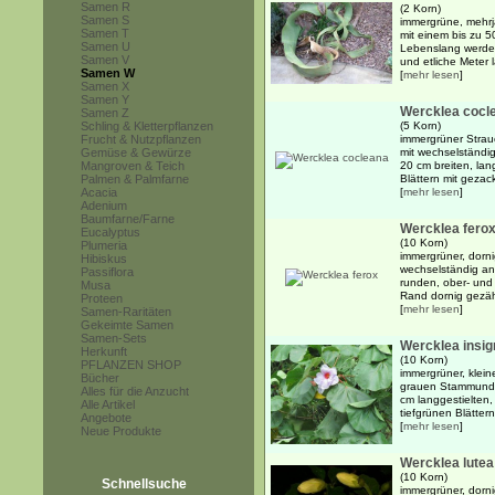
Samen R
(2 Korn)
Samen S
immergrüne, mehrj
Samen T
mit einem bis zu 
Samen U
Lebenslang werden
Samen V
und etliche Meter l
Samen W
[
mehr lesen
]
Samen X
Samen Y
Wercklea cocl
Samen Z
Schling & Kletterpflanzen
(5 Korn)
Frucht & Nutzpflanzen
immergrüner Strau
Gemüse & Gewürze
mit wechselständi
Mangroven & Teich
20 cm breiten, lan
Palmen & Palmfarne
Blättern mit gezack
Acacia
[
mehr lesen
]
Adenium
Baumfarne/Farne
Wercklea fero
Eucalyptus
(10 Korn)
Plumeria
immergrüner, dorni
Hibiskus
wechselständig an
Passiflora
runden, ober- und 
Musa
Rand dornig gezähn
Proteen
[
mehr lesen
]
Samen-Raritäten
Gekeimte Samen
Samen-Sets
Wercklea insig
Herkunft
(10 Korn)
PFLANZEN SHOP
immergrüner, klein
Bücher
grauen Stammund 
Alles für die Anzucht
cm langgestielten,
Alle Artikel
tiefgrünen Blättern
Angebote
[
mehr lesen
]
Neue Produkte
Wercklea lutea
(10 Korn)
Schnellsuche
immergrüner, dorni