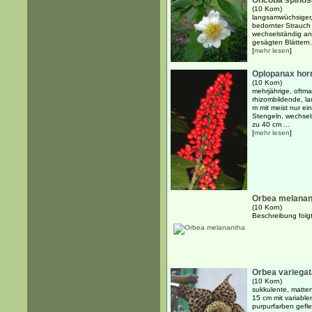
Oncoba spinos
(10 Korn)
langsamwüchsiger,
bedornter Strauch 
wechselständig an
gesägten Blättern.
[
mehr lesen
]
Oplopanax hor
(10 Korn)
mehrjährige, oftma
rhizombildende, la
m mit meist nur e
Stengeln, wechsels
zu 40 cm ...
[
mehr lesen
]
Orbea melanan
(10 Korn)
Beschreibung folgt..
Orbea variegat
(10 Korn)
sukkulente, matten
15 cm mit variable
purpurfarben gefle