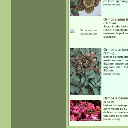
cm hoch, gedrungen
[
mehr lesen
]
Ormocarpum t
(10 Korn)
Strauch oder klein
Rinde, dunkelgrüne
malven- bis pinkfa
Büscheln
Ormosia arbor
(5 Korn)
kleiner bis mittelg
ausladenden Kron
Blättern, bestehe
angeordneten, 9-11
Blätterrn ...
[
mehr lesen
]
Ormosia calav
(5 Korn)
kleiner bis mittelg
20 m mit bis zu 60
dichten, ausladen
unpaarig gefiedert
[
mehr lesen
]