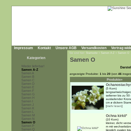
Impressum
Kontakt
Unsere AGB
Versandkosten
Vertrag wid
Sie sind hier:
Startseite
»
Samen A-Z
»
Samen O
Kategorien
Samen O
Wieder lieferbar!
Darstel
Samen A-Z
Samen A
angezeigte Produkte:
1
bis
20
(von
46
insges
Samen B
Produkte+
Samen C
Samen D
Ochanostachy
Samen E
(5 Korn)
Samen F
langsamwüchsiger,
Samen G
seltener bis zu 50 
Samen H
ausladender Krone
Samen I
cm ø dickem Stamm
Samen J
[
mehr lesen
]
Samen K
Samen L
Samen M
Ochna kirkii*
Samen N
(10 Korn)
Samen O
kleiner, dicht verz
Samen P
m mit wechselstän
Samen Q
länglich ovalen bi