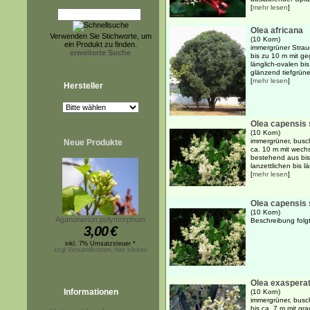
[
mehr lesen
]
Olea africana
Verwenden Sie Stichworte, um
(10 Korn)
ein Produkt zu finden.
immergrüner Strau
erweiterte Suche
bis zu 10 m mit g
länglich-ovalen bis
glänzend tiefgrünen
[
mehr lesen
]
Hersteller
Olea capensis 
(10 Korn)
immergrüner, busc
Neue Produkte
ca. 10 m mit wech
bestehend aus bis
lanzettlichen bis l
[
mehr lesen
]
Olea capensis
(10 Korn)
Aganonerion polymorphum
Beschreibung folgt.
3,00
€
inkl. 7% Umsatzsteuer *
zzgl.Versandkosten, hier klicken
Olea exaspera
Informationen
(10 Korn)
immergrüner, busch
bis ca. 7 m mit gr