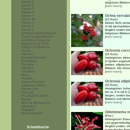
Samen R
tiefgrünen Blättern
Samen S
[
mehr lesen
]
Samen T
Samen U
Ochna serrulat
Samen V
Samen W
(10 Korn)
Samen X
kleiner, dicht verz
Samen Y
m mit wechselstän
Samen Z
länglich ovalen bi
Schling & Kletterpflanzen
tiefgrünen Blättern
Frucht & Nutzpflanzen
[
mehr lesen
]
Gemüse & Gewürze
Mangroven & Teich
Palmen & Palmfarne
Ochrosia cocc
Acacia
Adenium
(10 Korn)
Baumfarne/Farne
immergrüner, klei
Eucalyptus
in Quirlen angeor
Plumeria
breiten, elliptisch
Hibiskus
Blättern. Die röhre
Passiflora
[
mehr lesen
]
Musa
Proteen
Ochrosia ellipt
Samen-Raritäten
(10 Korn)
Gekeimte Samen
immergrüner, hohe
Samen-Sets
bis ca. 9 m mit in
Herkunft
langen, ovalen bis
PFLANZEN SHOP
Blättern und klein
Bücher
[
mehr lesen
]
Alles für die Anzucht
Alle Artikel
Angebote
Odontonema st
Neue Produkte
(Port.)
immergrüner Strau
und gegenständig 
länglich ovalen, mi
Schnellsuche
auslaufender Spitz