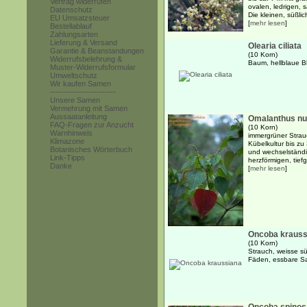
Vertrag widerrufen
ovalen, ledrigen, s
Datenschutz
Die kleinen, süßlich
EU Umsatzsteuer
[
mehr lesen
]
Bestellablauf
Zahlungsarten
Lieferung & Versand
Olearia ciliata
Garantie & Beanstandungen
(10 Korn)
Widerrufsbelehrung &
Baum, hellblaue B
Muster-Widerrufsformular
Umweltschutz
Wir kaufen Samen
------------------------
Unsere Samen
Vermehrung mit Samen
Aussaatanleitung
Omalanthus nu
FAQ-Fragen zur Anzucht
(10 Korn)
Warnhinweis
immergrüner Strauc
Klimazone
Kübelkultur bis zu
Botanisches Wörterbuch
und wechselständi
Link-Tipps
herzförmigen, tiefg
Danke
[
mehr lesen
]
Oncoba krauss
(10 Korn)
Strauch, weisse s
Fäden, essbare 