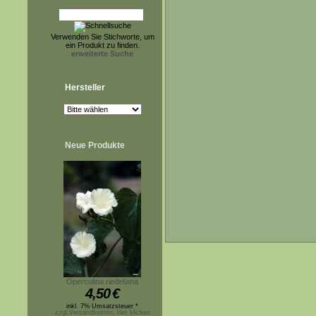
Verwenden Sie Stichworte, um
ein Produkt zu finden.
erweiterte Suche
Hersteller
Neue Produkte
Operculina riedeliana
4,50
€
inkl. 7% Umsatzsteuer *
zzgl.Versandkosten, hier klicken