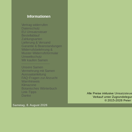
Informationen
Vertrag widerrufen
Datenschutz
EU Umsatzsteuer
Bestellablauf
Zahlungsarten
Lieferung & Versand
Garantie & Beanstandungen
Widerrufsbelehrung &
Muster-Widerrufsformular
Umweltschutz
Wir kaufen Samen
------------------------
Unsere Samen
Vermehrung mit Samen
Aussaatanleitung
FAQ-Fragen zur Anzucht
Warnhinweis
Klimazone
Botanisches Wörterbuch
Link-Tipps
Alle Preise inklusive
Umsatzsteue
Danke
Verkauf unter Zugrundelegu
© 2015-2026 Peter
Samstag, 8. August 2026