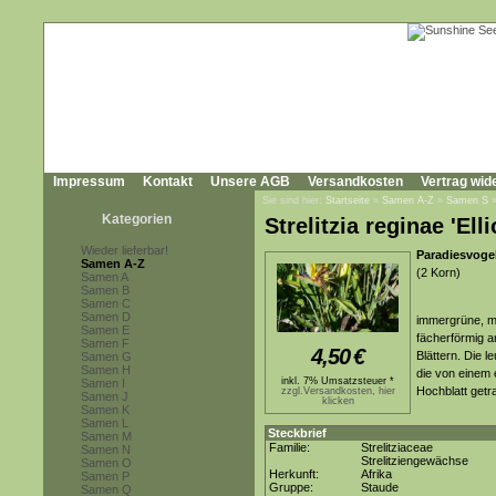
Impressum
Kontakt
Unsere AGB
Versandkosten
Vertrag wid
Sie sind hier:
Startseite
»
Samen A-Z
»
Samen S
Kategorien
Strelitzia reginae 'Ell
Wieder lieferbar!
Paradiesvogel
Samen A-Z
(2 Korn)
Samen A
Samen B
Samen C
Samen D
immergrüne, me
Samen E
fächerförmig a
Samen F
4,50
€
Blättern. Die 
Samen G
Samen H
die von einem 
inkl. 7% Umsatzsteuer *
Samen I
Hochblatt get
zzgl.Versandkosten, hier
Samen J
klicken
Samen K
Samen L
Steckbrief
Samen M
Familie:
Strelitziaceae
Samen N
Strelitziengewächse
Samen O
Herkunft:
Afrika
Samen P
Gruppe:
Staude
Samen Q