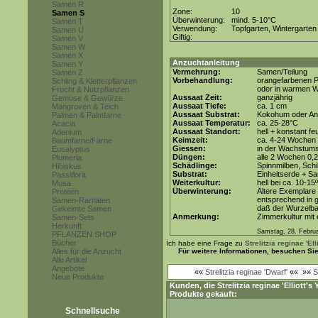
Samen R
Zone:
10
Samen S
Überwinterung:
mind. 5-10°C
Samen T
Verwendung:
Topfgarten, Wintergarten
Samen U
Giftig:
Samen V
Samen W
Samen X
Anzuchtanleitung
Samen Y
Vermehrung:
Samen/Teilung
Samen Z
Vorbehandlung:
orangefarbenen Pe
Schling & Kletterpflanzen
oder in warmen W
Frucht & Nutzpflanzen
Aussaat Zeit:
ganzjährig
Gemüse & Gewürze
Aussaat Tiefe:
ca. 1 cm
Mangroven & Teich
Aussaat Substrat:
Kokohum oder Anz
Palmen & Palmfarne
Aussaat Temperatur:
ca. 25-28°C
Acacia
Aussaat Standort:
hell + konstant fe
Adenium
Keimzeit:
ca. 4-24 Wochen 
Baumfarne/Farne
Giessen:
in der Wachstum
Eucalyptus
Düngen:
alle 2 Wochen 0,
Plumeria
Schädlinge:
Spinnmilben, Schi
Hibiskus
Substrat:
Einheitserde + Sa
Passiflora
Weiterkultur:
hell bei ca. 10-15
Musa
Überwinterung:
Ältere Exemplare
Proteen
entsprechend in 
Samen-Raritäten
daß der Wurzelbal
Gekeimte Samen
Anmerkung:
Zimmerkultur mit 
Samen-Sets
Herkunft
Samstag, 28. Febru
PFLANZEN SHOP
Bücher
Ich habe eine Frage zu
Strelitzia reginae 'El
Alles für die Anzucht
Für weitere Informationen, besuchen Si
Alle Artikel
Angebote
««
Strelitzia reginae 'Dwarf'
««
»»
S
Neue Produkte
Kunden, die
Strelitzia reginae 'Elliott'
Produkte gekauft:
Schnellsuche