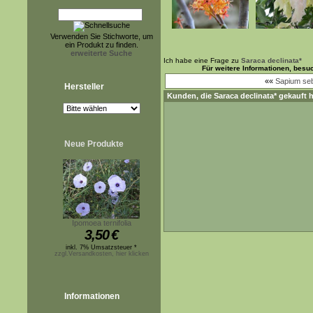
Verwenden Sie Stichworte, um
ein Produkt zu finden.
erweiterte Suche
Ich habe eine Frage zu
Saraca declinata*
Für weitere Informationen, besu
««
Sapium seb
Hersteller
Kunden, die
Saraca declinata*
gekauft h
Neue Produkte
Ipomoea ternifolia
3,50
€
inkl. 7% Umsatzsteuer *
zzgl.Versandkosten, hier klicken
Informationen