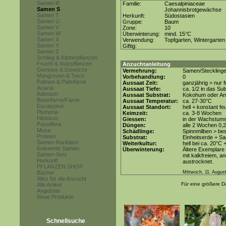
Samen R
Familie:
Caesalpiniaceae
Samen S
Johannisbrotgewächse
Samen T
Herkunft:
Südostasien
Samen U
Gruppe:
Baum
Samen V
Zone:
10
Samen W
Überwinterung:
mind. 15°C
Samen X
Verwendung:
Topfgarten, Wintergarten
Samen Y
Giftig:
Samen Z
Schling & Kletterpflanzen
Frucht & Nutzpflanzen
Anzuchtanleitung
Gemüse & Gewürze
Vermehrung:
Samen/Steckling
Mangroven & Teich
Vorbehandlung:
0
Palmen & Palmfarne
Aussaat Zeit:
ganzjährig > nur
Acacia
Aussaat Tiefe:
ca. 1/2 in das Su
Adenium
Aussaat Substrat:
Kokohum oder Anz
Baumfarne/Farne
Aussaat Temperatur:
ca. 27-30°C
Eucalyptus
Aussaat Standort:
hell + konstant fe
Plumeria
Keimzeit:
ca. 3-8 Wochen
Hibiskus
Giessen:
in der Wachstums
Passiflora
Düngen:
alle 2 Wochen 0,
Musa
Schädlinge:
Spinnmilben > be
Proteen
Substrat:
Einheitserde + Sa
Samen-Raritäten
Weiterkultur:
hell bei ca. 20°C 
Gekeimte Samen
Überwinterung:
Ältere Exemplare 
Samen-Sets
mit kalkfreiem, 
Herkunft
austrocknet.
PFLANZEN SHOP
Bücher
Mittwoch, 11. Augus
Alles für die Anzucht
Für eine größere Da
Alle Artikel
Angebote
Neue Produkte
Schnellsuche