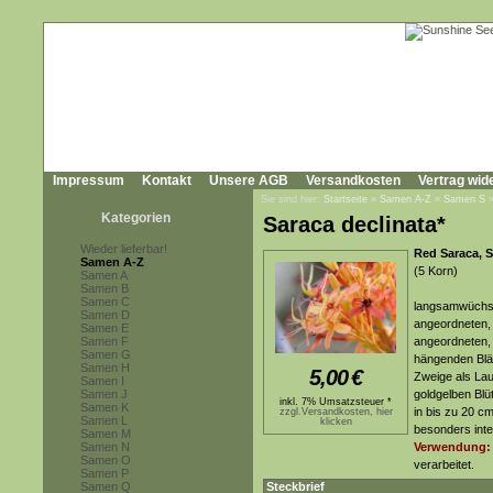
Impressum
Kontakt
Unsere AGB
Versandkosten
Vertrag wid
Sie sind hier:
Startseite
»
Samen A-Z
»
Samen S
Kategorien
Saraca declinata*
Wieder lieferbar!
Red Saraca, S
Samen A-Z
(5 Korn)
Samen A
Samen B
Samen C
langsamwüchsi
Samen D
angeordneten, 
Samen E
Samen F
angeordneten, 
Samen G
hängenden Blä
Samen H
5,00
€
Zweige als Lau
Samen I
Samen J
goldgelben Blüt
inkl. 7% Umsatzsteuer *
Samen K
in bis zu 20 cm
zzgl.Versandkosten, hier
Samen L
klicken
besonders inte
Samen M
Samen N
Verwendung:
Samen O
verarbeitet.
Samen P
Samen Q
Steckbrief