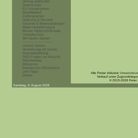
Vertrag widerrufen
Datenschutz
EU Umsatzsteuer
Bestellablauf
Zahlungsarten
Lieferung & Versand
Garantie & Beanstandungen
Widerrufsbelehrung &
Muster-Widerrufsformular
Umweltschutz
Wir kaufen Samen
------------------------
Unsere Samen
Vermehrung mit Samen
Aussaatanleitung
FAQ-Fragen zur Anzucht
Warnhinweis
Klimazone
Botanisches Wörterbuch
Link-Tipps
Alle Preise inklusive
Umsatzsteue
Danke
Verkauf unter Zugrundelegu
© 2015-2026 Peter
Samstag, 8. August 2026